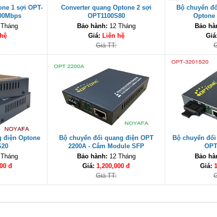
ne 1 sợi OPT-
Converter quang Optone 2 sợi
Bộ chuyển đổ
100Mbps
OPT1100S80
Optone
 Tháng
Bảo hành:
12 Tháng
Bảo hà
 hệ
Giá:
Liên hệ
Giá
Giá TT:
G
g điện Optone
Bộ chuyển đổi quang điện OPT
Bộ chuyển đổi
S20
2200A - Cắm Module SFP
OPT
 Tháng
Bảo hành:
12 Tháng
Bảo hà
00 đ
Giá:
1,200,000 đ
Giá:
Giá TT:
G