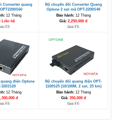
i Converter quang
Bộ chuyển đổi Converter Quang
 OPT2200S60
Optone 2 sợi mã OPT-2200S40
nh:
12 Tháng
Bảo hành:
12 Tháng
:
Liên hệ
Giá:
2,250,000 đ
iá TT:
Giá TT:
 quang điện Optone
Bộ chuyển đổi quang điện OPT-
-3201S20
1100S25 (10/100M, 2 sợi, 25 km)
nh:
12 Tháng
Bảo hành:
12 Tháng
1,300,000 đ
Giá:
350,000 đ
iá TT:
Giá TT: