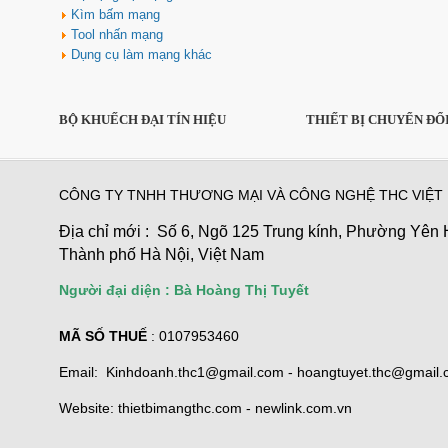
Kìm bấm mạng
Tool nhấn mạng
Dụng cụ làm mạng khác
BỘ KHUẾCH ĐẠI TÍN HIỆU
THIẾT BỊ CHUYỂN ĐỔ
Hộp âm sàn sinoamigo SPU-1B
lắp Điện, mạng màu đồng cao
CÔNG TY TNHH THƯƠNG MẠI VÀ CÔNG NGHỆ THC VIỆT
cấp
Giá: 800,000 VNĐ
Địa chỉ mới : Số 6, Ngõ 125 Trung kính, Phường Yên 
Thành phố Hà Nội, Việt Nam
Người đại diện : Bà Hoàng Thị Tuyết
MÃ SỐ THUẾ
: 0107953460
Email: Kinhdoanh.thc1@gmail.com - hoangtuyet.thc@gmail
Website: thietbimangthc.com - newlink.com.vn
Cáp TYPE-C sang 3 USB 3.0 +
HDMI + VGA + LAN + TF/SD/PD
D1026B Unitek Cao cấp