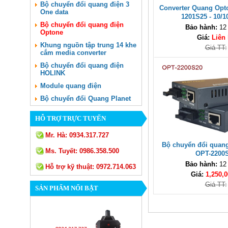
Bộ chuyển đổi quang điện 3
Converter Quang Opto
One data
1201S25 - 10/
Bộ chuyển đổi quang điện
Bảo hành:
12
Optone
Giá:
Liên
Khung nguồn tập trung 14 khe
Giá TT:
cắm media converter
Bộ chuyển đổi quang điện
HOLINK
Module quang điện
Bộ chuyển đổi Quang Planet
HỖ TRỢ TRỰC TUYẾN
Mr. Hà:
0934.317.727
Bộ chuyển đổi quan
Ms. Tuyết:
0986.358.500
OPT-2200
Bảo hành:
12
Hỗ trợ kỹ thuật:
0972.714.063
Giá:
1,250,0
Giá TT:
SẢN PHẨM NỔI BẬT