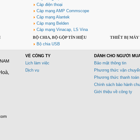
Cáp điện thoại
Cáp mạng AMP Commscope
Cáp mạng Alantek
Cáp mạng Belden
Cáp mạng Vinacap, LS Vina
I
BỘ CHIA, BỘ GỘP TÍN HIỆU
THIẾT BỊ MÁY
Bộ chia USB
VỀ CÔNG TY
DÀNH CHO NGƯỜI MU
 NAM
Lịch làm việc
Bảo mật thông tin
Dịch vụ
Phương thức vận chuyể
Hoà,
Phương thức thanh toán
Chính sách bảo hành ch
Giới thiệu về công ty
.com