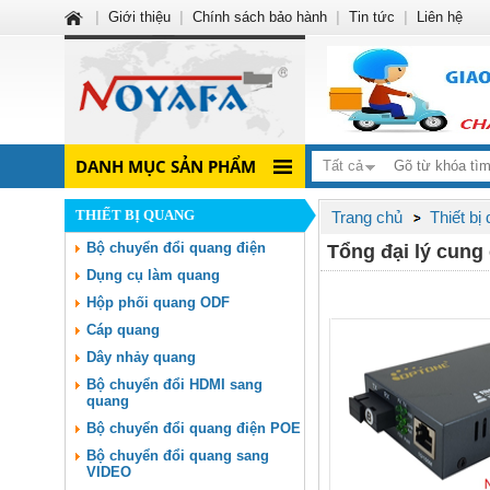
|
Giới thiệu
|
Chính sách bảo hành
|
Tin tức
|
Liên hệ
DANH MỤC SẢN PHẨM
Tất cả
THIẾT BỊ QUANG
Trang chủ
Thiết bị
Bộ chuyển đổi quang điện
Tổng đại lý cung
Dụng cụ làm quang
Hộp phối quang ODF
Cáp quang
Dây nhảy quang
Bộ chuyển đổi HDMI sang
quang
Bộ chuyển đổi quang điện POE
Bộ chuyển đổi quang sang
VIDEO