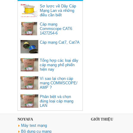
Sơ lược về Dây Cáp
Mạng Lan và những
điều cần biết
Cáp mạng
Commscope CAT6
1427254-6
(305m/cuộn)
50252, Bộ chuyển USB Type C
Cáp mạng Cat7, Cat7A
sang Lan 100/1000 kèm 3 cổng
USB 3.0 Ugreen cao cấp
Giá: 900,000 VNĐ
Tổng hợp các loại dây
cáp mạng phổ phiến
hiện nay
Vì sao lại chọn cáp
mạng COMMSCOPE/
AMP ?
Phân biệt và chọn
đúng loại cáp mạng
LAN
Cáp HDMI 2.1 dài 10M sợi
quang 8K C11028DGY (Hỗ trợ
NOYAFA
GIỚI THIỆU
PS5 4K @ 120Hz)
Máy test mạng
Giá: 1,670,000 VNĐ
Bộ dụng cụ mạng