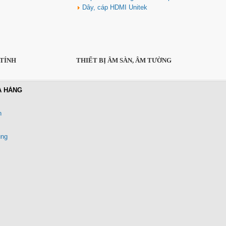
Dây, cáp HDMI Unitek
 TÍNH
THIẾT BỊ ÂM SÀN, ÂM TƯỜNG
A HÀNG
n
ung