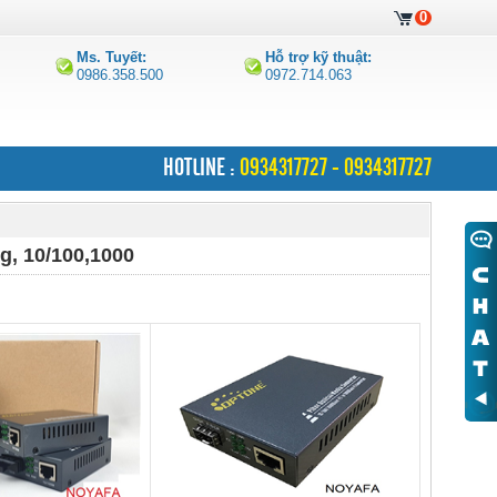
0
Ms. Tuyết:
Hỗ trợ kỹ thuật:
0986.358.500
0972.714.063
HOTLINE :
0934317727 - 0934317727
g, 10/100,1000