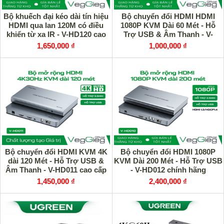
Bộ khuếch đại kéo dài tín hiệu
Bộ chuyển đổi HDMI HDMI
HDMI qua lan 120M có điều
1080P KVM Dài 60 Mét - Hỗ
khiển từ xa IR - V-HD120 cao
Trợ USB & Âm Thanh - V-
cấp
HD010 chính hãng
1,650,000 ₫
1,000,000 ₫
Bộ chuyển đổi HDMI KVM 4K
Bộ chuyển đổi HDMI 1080P
dài 120 Mét - Hỗ Trợ USB &
KVM Dài 200 Mét - Hỗ Trợ USB
Âm Thanh - V-HD011 cao cấp
- V-HD012 chính hãng
1,450,000 ₫
2,400,000 ₫