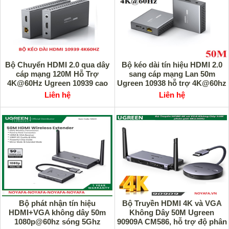
Bộ Chuyển HDMI 2.0 qua dây
Bộ kéo dài tín hiệu HDMI 2.0
cáp mạng 120M Hỗ Trợ
sang cáp mạng Lan 50m
4K@60Hz Ugreen 10939 cao
Ugreen 10938 hỗ trợ 4K@60hz
cấp
cao cấp
Liên hệ
Liên hệ
Bộ phát nhận tín hiệu
Bộ Truyền HDMI 4K và VGA
HDMI+VGA không dây 50m
Không Dây 50M Ugreen
1080p@60hz sóng 5Ghz
90909A CM586, hỗ trợ độ phân