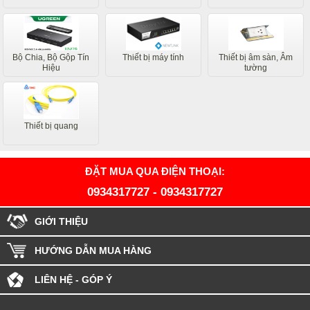
Bộ Chia, Bộ Gộp Tín
Thiết bị máy tính
Thiết bị âm sàn, Âm
Hiệu
tường
Thiết bị quang
ĐẶT MUA QUA ĐIỆN THOẠI:
0934317727
-
0934317727
GIỚI THIỆU
HƯỚNG DẪN MUA HÀNG
LIÊN HỆ - GÓP Ý