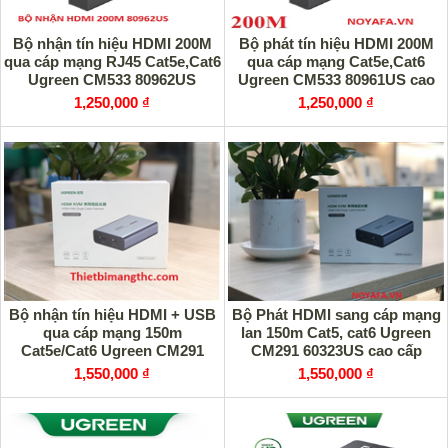
Bộ nhận tín hiệu HDMI 200M
Bộ phát tín hiệu HDMI 200M
qua cáp mạng RJ45 Cat5e,Cat6
qua cáp mạng Cat5e,Cat6
Ugreen CM533 80962US
Ugreen CM533 80961US cao
(Receiver) cao cấp
cấp
1,250,000 ₫
1,250,000 ₫
Bộ nhận tín hiệu HDMI + USB
Bộ Phát HDMI sang cáp mạng
qua cáp mạng 150m
lan 150m Cat5, cat6 Ugreen
Cat5e/Cat6 Ugreen CM291
CM291 60323US cao cấp
70438US (RX) cao cấp
1,550,000 ₫
1,550,000 ₫