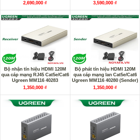
Ugreen 50633A (vỏ nhôm) cao
giải 4K@30Hz cao cấp
2,690,000 ₫
3,590,000 ₫
cấp
Bộ nhận tín hiệu HDMI 120M
Bộ phát tín hiệu HDMI 120M
qua cáp mạng RJ45 Cat5e/Cat6
qua cáp mạng lan Cat5e/Cat6
Ugreen MM116 40283
Ugreen MM116 40280 (Sender)
(Receiver) cao cấp
cao cấp
1,350,000 ₫
1,350,000 ₫