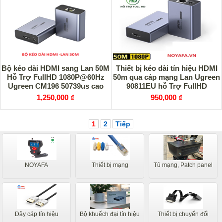
Bộ kéo dài HDMI sang Lan 50M
Thiết bị kéo dài tín hiệu HDMI
Hỗ Trợ FullHD 1080P@60Hz
50m qua cáp mạng Lan Ugreen
Ugreen CM196 50739us cao
90811EU hỗ Trợ FullHD
cấp
1080P@60Hz cao cấp
1,250,000 ₫
950,000 ₫
1
2
Tiếp
NOYAFA
Thiết bị mạng
Tủ mạng, Patch panel
Dây cáp tín hiệu
Bộ khuếch đại tín hiệu
Thiết bị chuyển đổi