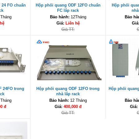
 24 FO chuẩn
Hộp phối quang ODF 12FO chuẩn
Hộp phối qua
ck
FC lắp rack
nhà
 Tháng
Bảo hành:
12Tháng
Bảo hà
 hệ
Giá:
Liên hệ
Giá
Giá TT:
G
F 24FO trong
Hộp phối quang ODF 12FO trong
Hộp phối quang
ack
nhà lắp rack
 Tháng
Bảo hành:
12 Tháng
Bảo hà
00 đ
Giá:
400,000 đ
Giá:
Giá TT:
G