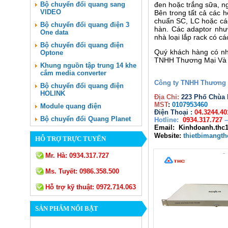
Bộ chuyển đổi quang sang
đen hoặc trắng sữa, ng
VIDEO
Bên trong tất cả các 
chuẩn SC, LC hoặc các
Bộ chuyển đổi quang điện 3
hàn. Các adaptor như 
One data
nhà loại lắp rack có cá
Bộ chuyển đổi quang điện
Quý khách hàng có n
Optone
TNHH Thương Mại Và C
Khung nguồn tập trung 14 khe
cắm media converter
Công ty TNHH Thương 
Bộ chuyển đổi quang điện
HOLINK
Địa Chỉ:
223 Phố Chùa L
MST
:
0107953460
Module quang điện
Điện Thoại :
04.3244.40
Bộ chuyển đổi Quang Planet
Hotline:
0934.317.727
–
Email: Kinhdoanh.thc
Website:
thietbimangt
HỖ TRỢ TRỰC TUYẾN
Mr. Hà:
0934.317.727
Ms. Tuyết:
0986.358.500
Hỗ trợ kỹ thuật:
0972.714.063
SẢN PHẨM NỔI BẬT