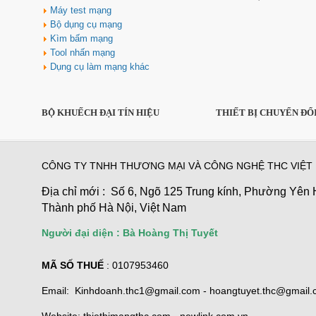
PS5 4K @ 120Hz)
Máy test mạng
Giá: 1,670,000 VNĐ
Bộ dụng cụ mạng
Kìm bấm mạng
Tool nhấn mạng
Dụng cụ làm mạng khác
BỘ KHUẾCH ĐẠI TÍN HIỆU
THIẾT BỊ CHUYỂN ĐỔ
Hộp âm sàn sinoamigo SPU-1B
lắp Điện, mạng màu đồng cao
CÔNG TY TNHH THƯƠNG MẠI VÀ CÔNG NGHỆ THC VIỆT
cấp
Giá: 800,000 VNĐ
Địa chỉ mới : Số 6, Ngõ 125 Trung kính, Phường Yên 
Thành phố Hà Nội, Việt Nam
Người đại diện : Bà Hoàng Thị Tuyết
MÃ SỐ THUẾ
: 0107953460
Email: Kinhdoanh.thc1@gmail.com - hoangtuyet.thc@gmail