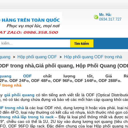
Mr. Hà:
0934.317.727
 quang
Hộp phối quang ODF
Hộp phối quang ODF trong nhà
DF trong nhà,Giá phối quang, Hộp Phối Quang (ODF
uang ODF
chất lượng tốt, Giá Rẻ
2Fo. ODF 24Fo, ODF 48Fo, ODF 96Fo, ODF 144Fo, ODF 288Fo.
 trong nhà
ay
giá phối quang
có tên tiếng anh viết tắt là ODF (Optical Distrib
 nó có tác dụng chứa đựng và bảo vệ các mối hàn cáp quang khỏi các
F trong nhà
là các loại ODF nhỏ, dung lượng ít hoặc vừa phải, loại n
đến 4FO, loại này thường có kết cấu vỏ nhựa, kích thước nhỏ gọn có th
rong nhà lắp trong tủ rack
– Đây là loại phổ thông nhất và được s
9″, chiều cao có thể là 1U, 2U tùy vào dung lượng sợi quang (tiêu chu
O, ODF 96FO lắp rack. Đặc điểm chung của loại Hộp phối quang này