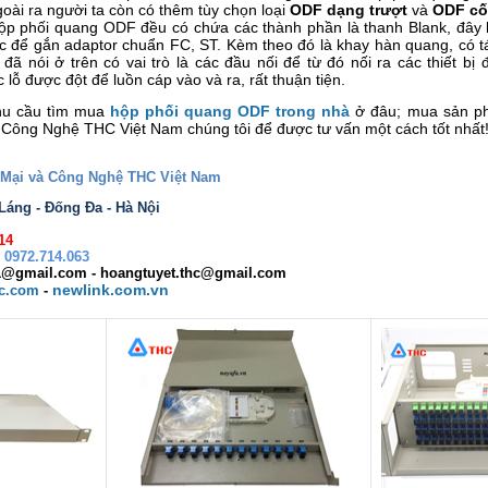
oài ra người ta còn có thêm tùy chọn loại
ODF dạng trượt
và
ODF cố
hộp phối quang ODF đều có chứa các thành phần là thanh Blank, đây l
 để gắn adaptor chuẩn FC, ST. Kèm theo đó là khay hàn quang, có t
đã nói ở trên có vai trò là các đầu nối để từ đó nối ra các thiết 
c lỗ được đột để luồn cáp vào và ra, rất thuận tiện.
hu cầu tìm mua
hộp phối quang ODF trong nhà
ở đâu; mua sản phẩ
ông Nghệ THC Việt Nam chúng tôi để được tư vấn một cách tốt nhất
Mại và Công Nghệ THC Việt Nam
áng - Đống Đa - Hà Nội
14
 0972.714.063
1@gmail.com - hoangtuyet.thc@gmail.com
newlink.com.vn
hc.com
-