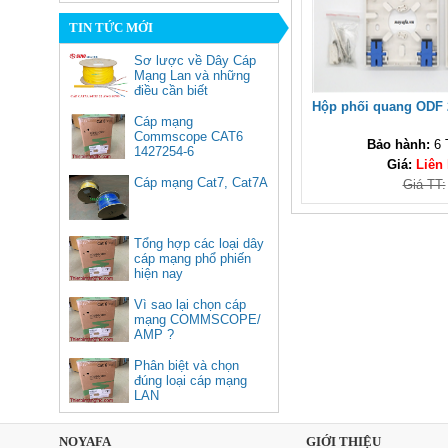
TIN TỨC MỚI
Sơ lược về Dây Cáp
Mạng Lan và những
điều cần biết
Hộp phối quang ODF 
Cáp mạng
Commscope CAT6
Bảo hành:
6 
1427254-6
Giá:
Liên
(305m/cuộn)
50252, Bộ chuyển USB Type C
Cáp mạng Cat7, Cat7A
Giá TT:
sang Lan 100/1000 kèm 3 cổng
USB 3.0 Ugreen cao cấp
Giá: 900,000 VNĐ
Tổng hợp các loại dây
cáp mạng phổ phiến
hiện nay
Vì sao lại chọn cáp
mạng COMMSCOPE/
AMP ?
Phân biệt và chọn
đúng loại cáp mạng
LAN
Cáp HDMI 2.1 dài 10M sợi
quang 8K C11028DGY (Hỗ trợ
NOYAFA
GIỚI THIỆU