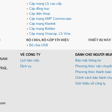
Cáp mạng LS cao cấp
Cáp đồng trục
Cáp điện thoại
Cáp mạng AMP Commscope
Cáp mạng Alantek
Cáp mạng Belden
Cáp mạng Vinacap, LS Vina
I
BỘ CHIA, BỘ GỘP TÍN HIỆU
THIẾT BỊ MÁY
Bộ chia USB
VỀ CÔNG TY
DÀNH CHO NGƯỜI MU
 NAM
Lịch làm việc
Bảo mật thông tin
Dịch vụ
Phương thức vận chuyể
Hoà,
Phương thức thanh toán
Chính sách bảo hành ch
Giới thiệu về công ty
.com