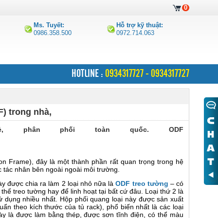
0
Ms. Tuyết:
Hỗ trợ kỹ thuật:
0986.358.500
0972.714.063
HOTLINE :
0934317727 - 0934317727
) trong nhà,
, phân phối toàn quốc. ODF
ution Frame), đây là một thành phần rất quan trọng trong hệ
 tác nhân bên ngoài ngoài môi trường.
ày được chia ra làm 2 loại nhỏ nữa là
ODF treo tường
– có
ể treo tường hay để linh hoạt tại bất cứ đâu. Loại thứ 2 là
ử dụng nhiều nhất. Hộp phối quang loại này được sản xuất
ẩn theo kích thước của tủ rack), phổ biến nhất là các loại
 là được làm bằng thép, được sơn tĩnh điện, có thể màu