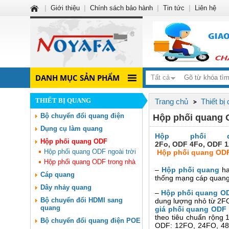
|
Giới thiệu
|
Chính sách bảo hành
|
Tin tức
|
Liên hệ
DANH MỤC SẢN PHẨM
Tất cả
THIẾT BỊ QUANG
Trang chủ
Thiết bị
Bộ chuyển đổi quang điện
Hộp phối quang O
Dụng cụ làm quang
Hộp phối q
Hộp phối quang ODF
2Fo, ODF 4Fo, ODF 1
Hộp phối quang ODF ngoài trời
Hộp phối quang ODF
Hộp phối quang ODF trong nhà
–
Hộp phối quang
h
Cáp quang
thống mạng cáp quang,
Dây nhảy quang
–
Hộp phối quang OD
Bộ chuyển đổi HDMI sang
dung lượng nhỏ từ 2FO 
quang
giá phối quang ODF t
theo tiêu chuẩn rộng 1
Bộ chuyển đổi quang điện POE
ODF: 12FO, 24FO, 48F