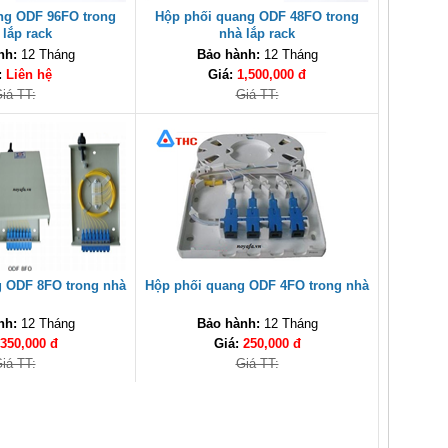
ng ODF 96FO trong
Hộp phối quang ODF 48FO trong
 lắp rack
nhà lắp rack
nh:
12 Tháng
Bảo hành:
12 Tháng
:
Liên hệ
Giá:
1,500,000 đ
iá TT:
Giá TT:
 ODF 8FO trong nhà
Hộp phối quang ODF 4FO trong nhà
nh:
12 Tháng
Bảo hành:
12 Tháng
350,000 đ
Giá:
250,000 đ
iá TT:
Giá TT: