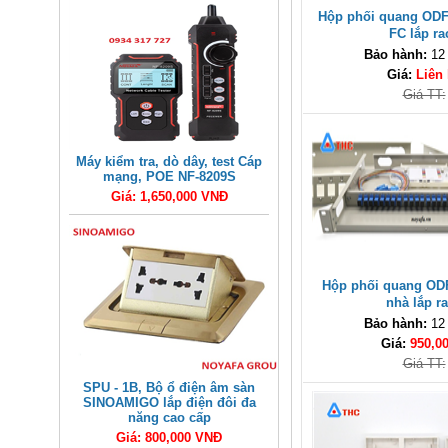
Hộp phối quang ODF
FC lắp ra
Bảo hành:
12
Giá:
Liên
Giá TT:
Máy kiểm tra, dò dây, test Cáp
mạng, POE NF-8209S
Giá: 1,650,000 VNĐ
Hộp phối quang OD
nhà lắp r
Bảo hành:
12
Giá:
950,0
Giá TT:
SPU - 1B, Bộ ổ điện âm sàn
SINOAMIGO lắp điện đôi đa
năng cao cấp
Giá: 800,000 VNĐ