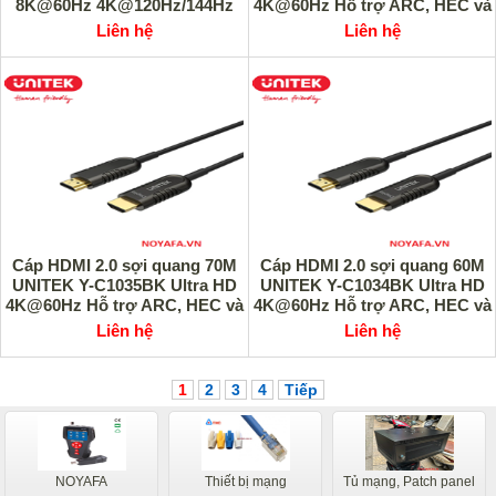
8K@60Hz 4K@120Hz/144Hz
4K@60Hz Hỗ trợ ARC, HEC và
cao cấp
CEC cao cấp
Liên hệ
Liên hệ
Cáp HDMI 2.0 sợi quang 70M
Cáp HDMI 2.0 sợi quang 60M
UNITEK Y-C1035BK Ultra HD
UNITEK Y-C1034BK Ultra HD
4K@60Hz Hỗ trợ ARC, HEC và
4K@60Hz Hỗ trợ ARC, HEC và
CEC cao cấp
CEC cao cấp
Liên hệ
Liên hệ
1
2
3
4
Tiếp
NOYAFA
Thiết bị mạng
Tủ mạng, Patch panel