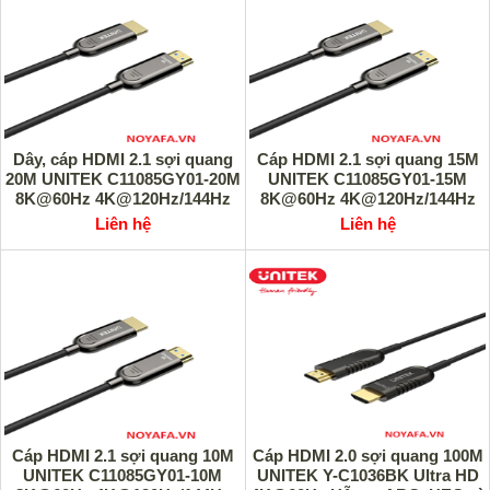
Dây, cáp HDMI 2.1 sợi quang
Cáp HDMI 2.1 sợi quang 15M
20M UNITEK C11085GY01-20M
UNITEK C11085GY01-15M
8K@60Hz 4K@120Hz/144Hz
8K@60Hz 4K@120Hz/144Hz
cao cấp
cao cấp
Liên hệ
Liên hệ
Cáp HDMI 2.1 sợi quang 10M
Cáp HDMI 2.0 sợi quang 100M
UNITEK C11085GY01-10M
UNITEK Y-C1036BK Ultra HD