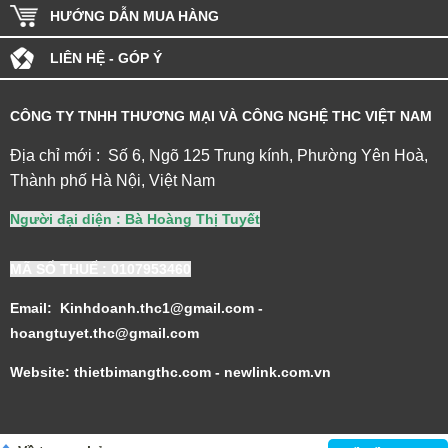
HƯỚNG DẪN MUA HÀNG
LIÊN HỆ - GÓP Ý
CÔNG TY TNHH THƯƠNG MẠI VÀ CÔNG NGHỆ THC VIỆT NAM
Địa chỉ mới : Số 6, Ngõ 125 Trung kính, Phường Yên Hoà,
Thành phố Hà Nội, Việt Nam
Người đại diện : Bà Hoàng Thị Tuyết
MÃ SỐ THUẾ
: 0107953460
Email: Kinhdoanh.thc1@gmail.com -
hoangtuyet.thc@gmail.com
Website: thietbimangthc.com - newlink.com.vn