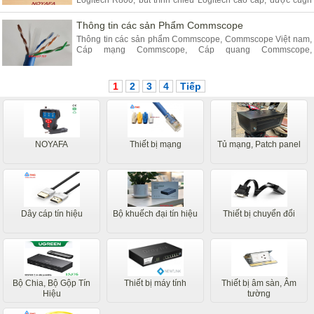
Logitech R800, bút trình chiếu Logitech cao cấp, được cugn
cấp, nhập khẩu bởi NOYAFA việt nam
Thông tin các sản Phẩm Commscope
Thông tin các sản phẩm Commscope, Commscope Việt nam,
Cáp mạng Commscope, Cáp quang Commscope,
Commscope chính hãng, Nhà phân phối cáp mạng
Commscope
1
2
3
4
Tiếp
NOYAFA
Thiết bị mạng
Tủ mạng, Patch panel
Dây cáp tín hiệu
Bộ khuếch đại tín hiệu
Thiết bị chuyển đổi
Bộ Chia, Bộ Gộp Tín
Thiết bị máy tính
Thiết bị âm sàn, Âm
Hiệu
tường