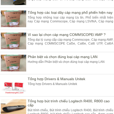
đại lý phân phối Cáp mạng Cat3, Cat5, Cat6, cat7, Cat7A sino
cao cấp
Tổng hợp các loại dây cáp mạng phổ phiến hiện nay
Tổng hợp những loại cáp mạng Uy tín, Phố biến nhất hiện
nay Cáp mạng Commscope, Cáp mạng LSVINA, Cáp mạng
ALantek, Cáp mạng Vinacap, Cat5, Cat6, Cat6A,. Cat7 SFTP
cao cấp
Vì sao lại chọn cáp mạng COMMSCOPE/ AMP ?
Tổng đại lý cung cấp cáp mạng Commscope, Cáp mạng AMP,
Cáp mạng COMMSCOPE Cat5e, Cat6e, Cat6 UTP, Cat6A
FTP, Cáp mạng Cat6 chính hãng được phân phối tại NOYAFA
Phân biệt và chọn đúng loại cáp mạng LAN
Hướng dẫn Phân biệt và chọn đúng loại cáp mạng LAN
Tổng hợp Drivers & Manuals Unitek
Tổng hợp Drivers & Manuals Unitek
Tổng hợp bút trình chiếu Logitech R400, R800 cao
cấp
Bút trình chiếu, Bút trình chiếu Logitech R400, Bút trình chiếu