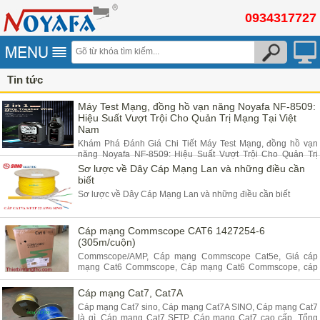
0934317727
Tin tức
Máy Test Mạng, đồng hồ vạn năng Noyafa NF-8509:
Hiệu Suất Vượt Trội Cho Quản Trị Mạng Tại Việt
Nam
Khám Phá Đánh Giá Chi Tiết Máy Test Mạng, đồng hồ vạn
năng Noyafa NF-8509: Hiệu Suất Vượt Trội Cho Quản Trị
Mạng Tại Việt Nam
Sơ lược về Dây Cáp Mạng Lan và những điều cần
biết
Sơ lược về Dây Cáp Mạng Lan và những điều cần biết
Cáp mạng Commscope CAT6 1427254-6
(305m/cuộn)
Commscope/AMP, Cáp mạng Commscope Cat5e, Giá cáp
mạng Cat6 Commscope, Cáp mạng Cat6 Commscope, cáp
mạng amp commscope cat6 1427254-6 (305m/cuộn),
Commscope cat6e, Hạt mạng Cat6 Commscope, Cáp mạng
Cáp mạng Cat7, Cat7A
COM
Cáp mạng Cat7 sino, Cáp mạng Cat7A SINO, Cáp mạng Cat7
là gì, Cáp mạng Cat7 SFTP, Cáp mạng Cat7 cao cấp, Tổng