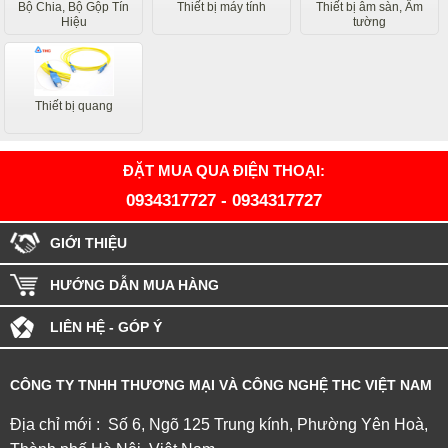
Bộ Chia, Bộ Gộp Tín
Thiết bị máy tính
Thiết bị âm sàn, Âm
Hiệu
tường
Thiết bị quang
ĐẶT MUA QUA ĐIỆN THOẠI:
0934317727
-
0934317727
GIỚI THIỆU
HƯỚNG DẪN MUA HÀNG
LIÊN HỆ - GÓP Ý
CÔNG TY TNHH THƯƠNG MẠI VÀ CÔNG NGHỆ THC VIỆT NAM
Địa chỉ mới : Số 6, Ngõ 125 Trung kính, Phường Yên Hoà,