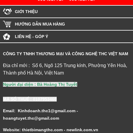
GIỚI THIỆU
HƯỚNG DẪN MUA HÀNG
LIÊN HỆ - GÓP Ý
CÔNG TY TNHH THƯƠNG MẠI VÀ CÔNG NGHỆ THC VIỆT NAM
Địa chỉ mới : Số 6, Ngõ 125 Trung kính, Phường Yên Hoà,
Thành phố Hà Nội, Việt Nam
Người đại diện : Bà Hoàng Thị Tuyết
MÃ SỐ THUẾ
: 0107953460
Email: Kinhdoanh.thc1@gmail.com -
hoangtuyet.thc@gmail.com
Website: thietbimangthc.com - newlink.com.vn