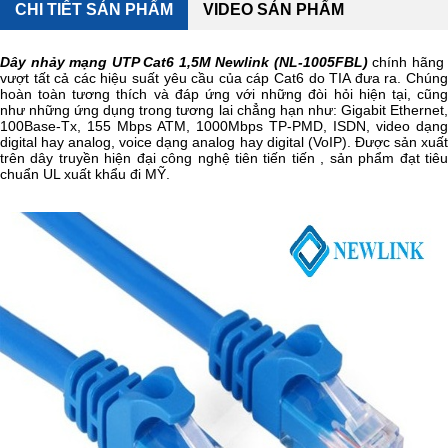
CHI TIẾT SẢN PHẨM
VIDEO SẢN PHẨM
Dây nhảy mạng UTP Cat6 1,5M Newlink (NL-1005FBL)
chính hãn
vượt tất cả các hiệu suất yêu cầu của cáp Cat6 do TIA đưa ra. Chúng
hoàn toàn tương thích và đáp ứng với những đòi hỏi hiện tại, cũng
như những ứng dụng trong tương lai chẳng hạn như: Gigabit Ethernet,
100Base-Tx, 155 Mbps ATM, 1000Mbps TP-PMD, ISDN, video dạng
digital hay analog, voice dạng analog hay digital (VoIP). Được sản xuất
trên dây truyền hiện đại công nghệ tiên tiến tiến , sản phẩm đạt tiêu
chuẩn UL xuất khẩu đi MỸ.