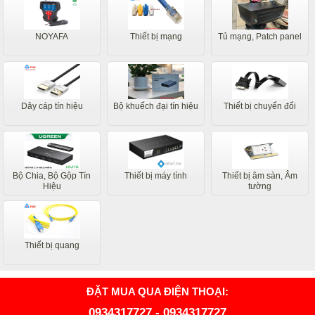
NOYAFA
Thiết bị mạng
Tủ mạng, Patch panel
Dây cáp tín hiệu
Bộ khuếch đại tín hiệu
Thiết bị chuyển đổi
Bộ Chia, Bộ Gộp Tín
Thiết bị máy tính
Thiết bị âm sàn, Âm
Hiệu
tường
Thiết bị quang
ĐẶT MUA QUA ĐIỆN THOẠI:
0934317727
-
0934317727