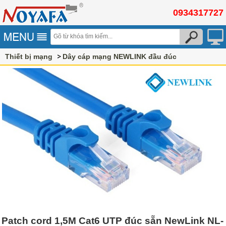
0934317727
Thiết bị mạng
Dây cáp mạng NEWLINK đầu đúc
Patch cord 1,5M Cat6 UTP đúc sẵn NewLink NL-