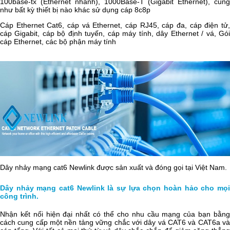
100base-tx (Ethernet nhanh), 1000Base-T (Gigabit Ethernet), cũng
như bất kỳ thiết bị nào khác sử dụng cáp 8c8p
Cáp Ethernet Cat6, cáp vá Ethernet, cáp RJ45, cáp đa, cáp điện tử,
cáp Gigabit, cáp bộ định tuyến, cáp máy tính, dây Ethernet / vá, Gói
cáp Ethernet, các bộ phận máy tính
Dây nhảy mạng cat6 Newlink được sản xuất và đóng gọi tại Việt Nam.
Dây nhảy mạng cat6 Newlink là sự lựa chọn hoàn hảo cho mọi
công trình.
Nhận kết nối hiện đại nhất có thể cho nhu cầu mạng của bạn bằng
cách cung cấp một nền tảng vững chắc với dây vá CAT6 và CAT6a và