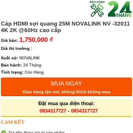
Cáp HDMI sợi quang 25M NOVALINK NV -32011
4K 2K @60Hz cao cấp
1,750,000 ₫
Giá bán:
Giá thị trường :
Xuất xứ:
NOVALINK
Bảo hành:
24 Tháng
Tình trạng:
Còn Hàng
MUA NGAY
Giao hàng tận nơi, không thích không mua
Đặt mua qua điện thoại:
0934317727
-
0934317727
CAM KẾT
Trả tiền đúng giá trị sản phẩm