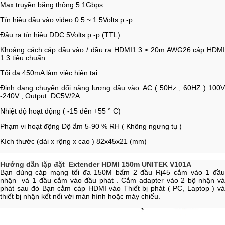
Max truyền băng thông 5.1Gbps
Tín hiệu đầu vào video 0.5 ~ 1.5Volts p -p
Đầu ra tín hiệu DDC 5Volts p -p (TTL)
Khoảng cách cáp đầu vào / đầu ra HDMI1.3 ≤ 20m AWG26 cáp HDMI
1.3 tiêu chuẩn
Tối đa 450mA làm việc hiện tại
Định dạng chuyển đổi năng lượng đầu vào: AC ( 50Hz , 60HZ ) 100V
-240V ; Output: DC5V/2A
Nhiệt độ hoạt động ( -15 đến +55 ° C)
Phạm vi hoạt động Độ ẩm 5-90 % RH ( Không ngưng tụ )
Kích thước (dài x rộng x cao ) 82x45x21 (mm)
Hướng dẫn lặp đặt Extender HDMI 150m UNITEK V101A
Bạn dùng cáp mạng tối đa 150M bấm 2 đầu Rj45 cắm vào 1 đầu
nhận và 1 đầu cắm vào đầu phát . Cắm adapter vào 2 bộ nhận và
phát sau đó Bạn cắm cáp HDMI vào Thiết bị phát ( PC, Laptop ) và
thiết bị nhận kết nối với màn hình hoặc máy chiếu.