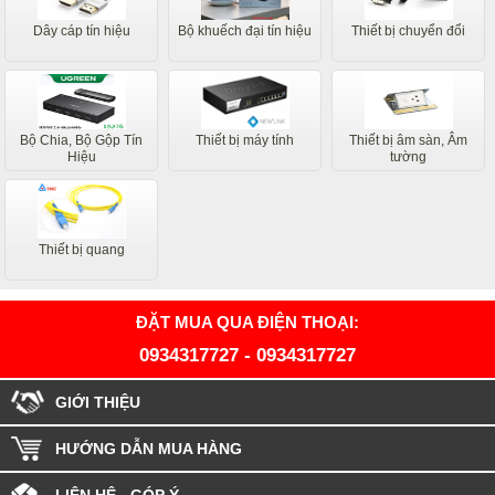
Dây cáp tín hiệu
Bộ khuếch đại tín hiệu
Thiết bị chuyển đổi
Bộ Chia, Bộ Gộp Tín
Thiết bị máy tính
Thiết bị âm sàn, Âm
Hiệu
tường
Thiết bị quang
ĐẶT MUA QUA ĐIỆN THOẠI:
0934317727
-
0934317727
GIỚI THIỆU
HƯỚNG DẪN MUA HÀNG
LIÊN HỆ - GÓP Ý