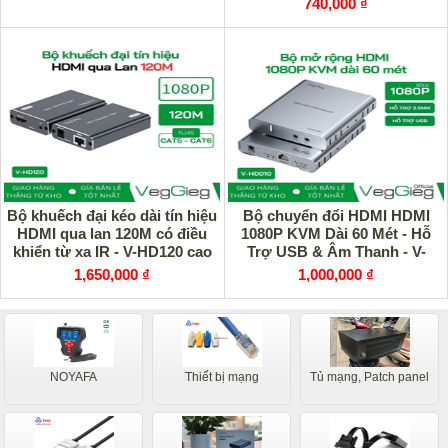
740,000 ₫
Bộ khuếch đại kéo dài tín hiệu
Bộ chuyển đổi HDMI HDMI
HDMI qua lan 120M có điều
1080P KVM Dài 60 Mét - Hỗ
khiển từ xa IR - V-HD120 cao
Trợ USB & Âm Thanh - V-
cấp
HD010 chính hãng
1,650,000 ₫
1,000,000 ₫
NOYAFA
Thiết bị mạng
Tủ mạng, Patch panel