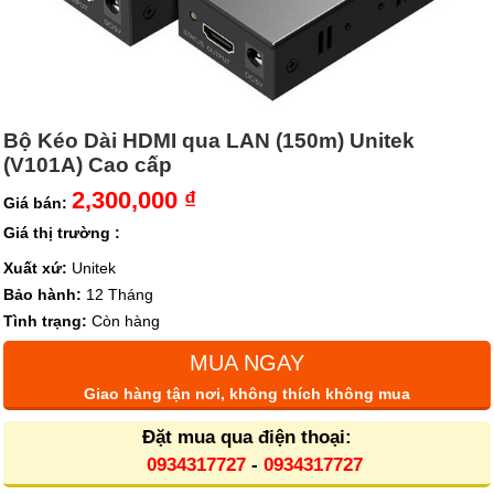
Bộ Kéo Dài HDMI qua LAN (150m) Unitek
(V101A) Cao cấp
2,300,000 ₫
Giá bán:
Giá thị trường :
Xuất xứ:
Unitek
Bảo hành:
12 Tháng
Tình trạng:
Còn hàng
MUA NGAY
Giao hàng tận nơi, không thích không mua
Đặt mua qua điện thoại:
0934317727
-
0934317727