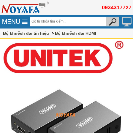
0934317727
Bộ khuếch đại tín hiệu
Bộ khuếch đại HDMI