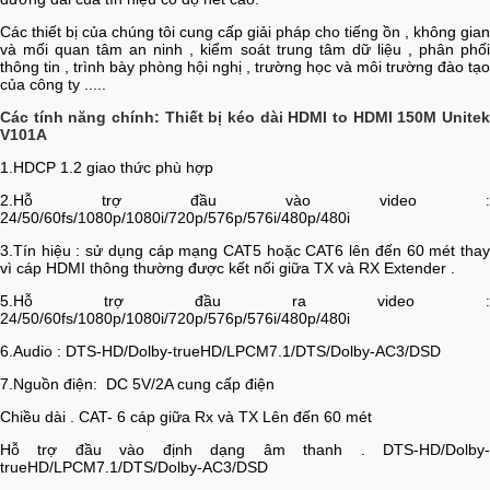
Các thiết bị của chúng tôi cung cấp giải pháp cho tiếng ồn , không gian
và mối quan tâm an ninh , kiểm soát trung tâm dữ liệu , phân phối
thông tin , trình bày phòng hội nghị , trường học và môi trường đào tạo
của công ty .....
Các tính năng chính: Thiết bị kéo dài HDMI to HDMI 150M Unitek
V101A
1.HDCP 1.2 giao thức phù hợp
2.Hỗ trợ đầu vào video :
24/50/60fs/1080p/1080i/720p/576p/576i/480p/480i
3.Tín hiệu : sử dụng cáp mạng CAT5 hoặc CAT6 lên đến 60 mét thay
vì cáp HDMI thông thường được kết nối giữa TX và RX Extender .
5.Hỗ trợ đầu ra video :
24/50/60fs/1080p/1080i/720p/576p/576i/480p/480i
6.Audio : DTS-HD/Dolby-trueHD/LPCM7.1/DTS/Dolby-AC3/DSD
7.Nguồn điện: DC 5V/2A cung cấp điện
Chiều dài . CAT- 6 cáp giữa Rx và TX Lên đến 60 mét
Hỗ trợ đầu vào định dạng âm thanh . DTS-HD/Dolby-
trueHD/LPCM7.1/DTS/Dolby-AC3/DSD