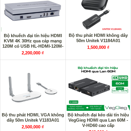
Bộ thu phát HDMI không dây
Bộ khuếch đại tín hiệu HDMI
50m Unitek V1184A01
KVM 4K 30Hz qua cáp mạng
120M có USB HL-HDMI-120M-
1,500,000 ₫
4K HOLINK
2,200,000 ₫
Bộ thu phát HDMI, VGA không
Bộ khuếch đại kéo dài tín hiệu
dây 50m Unitek V1183A01
VegGieg HDMI qua Lan 60M -
V-HD60 cao cấp
2,500,000 ₫