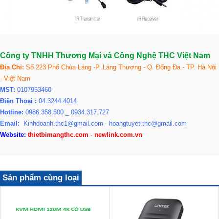
Công ty TNHH Thương Mại và Công Nghệ THC Việt Nam
Địa Chỉ:
Số 223 Phố Chùa Láng -P. Láng Thượng - Q. Đống Đa - TP. Hà Nội
- Việt Nam
MST:
0107953460
Điện Thoại :
04.3244.4014
Hotline:
0986.358.500 _
0934.317.727
Email:
Kinhdoanh.thc1@gmail.com - hoangtuyet.thc@gmail.com
Website:
thietbimangthc.com
-
newlink.com.vn
Sản phẩm cùng loại