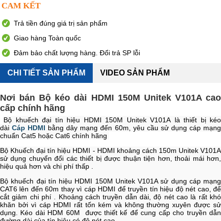
CAM KẾT
Trả tiền đúng giá trị sản phẩm
Giao hàng Toàn quốc
Đảm bảo chất lượng hàng. Đổi trả SP lỗi
CHI TIẾT SẢN PHẨM
VIDEO SẢN PHẨM
Nơi bán Bộ kéo dài HDMI 150M Unitek V101A cao
cấp chính hãng
Bộ khuếch đại tín hiệu HDMI 150M Unitek V101A là thiết bị ké
dài
Cáp HDMI
bằng dây mạng đến 60m, yêu cầu sử dụng cáp mạn
chuẩn Cat5 hoặc Cat6 chính hãng
Bộ Khuếch đại tín hiệu HDMI - HDMI khoảng cách 150m Unitek V101A
sử dụng chuyển đổi các thiết bị được thuận tiện hơn, thoải mái hơn,
hiệu quả hơn và chi phí thấp .
Bộ khuếch đại tín hiệu HDMI 150M Unitek V101A sử dụng cáp mạng
CAT6 lên đến 60m thay vì cáp HDMI để truyền tín hiệu độ nét cao, để
cắt giảm chi phí . Khoảng cách truyền dẫn dài, độ nét cao là rất khó
khăn bởi vì cáp HDMI rất tốn kém và không thường xuyên được sử
dụng. Kéo dài HDM 60M được thiết kế để cung cấp cho truyền dẫn
đường dài của tín hiệu có độ nét cao.