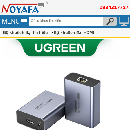
0934317727
Bộ khuếch đại tín hiệu
Bộ khuếch đại HDMI