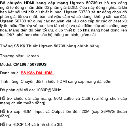
Bộ chuyển HDMI sang cáp mạng Ugreen 50739us
hỗ trợ côn
nghệ tự động nhận diện độ phân giải EDID, điều này đồng nghĩa là khi
bạn kết nối với bất cứ thiết bị nào, Ugreen 50739 sẽ tự động chọn độ
phân giải tối ưu nhất, bạn chỉ việc cắm và sử dụng, không cần cài đặt.
Ugreen 50739 sử dụng các nguyên vật liệu cao cấp từ các chipset xử
lý tín hiệu đến lớp vỏ hợp kim tản nhiệt và các điểm tiếp xúc chống oxy
hoá. Mang đến độ bền tối ưu, giúp thiết bị có khả năng hoạt động liên
tục 24/7, phù hợp cho các hệ thống an ninh, giám sát ….
Thông Số Kỹ Thuật Ugreen 50739 hàng chính hãng
Thương hiệu: Ugreen
Model:
CM196 / 50739US
Danh mục:
Bộ Kéo Dài HDMI
Tính năng: Chuyển đổi tín hiệu HDMI sang cáp mạng dài 50m
Độ phân giải tối đa: 1080P@60Hz
Hỗ trợ chiều dài cáp mạng: 50M cat5e và Cat6 (vui lòng chọn cáp
mạng chuẩn thuần đồng)
Hỗ trợ cáp HDMI Input và Output lên đến 20M (cáp 26AWG thuần
đồng)
Hỗ trợ HDCP 1.4 và trình chiếu 3D.