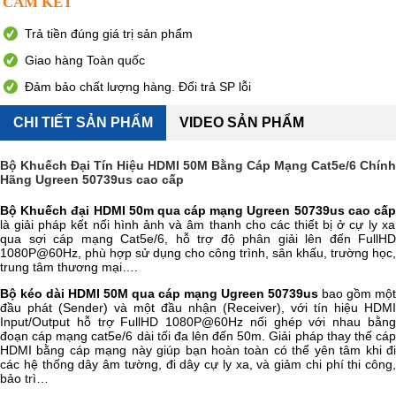
CAM KẾT
Trả tiền đúng giá trị sản phẩm
Giao hàng Toàn quốc
Đảm bảo chất lượng hàng. Đổi trả SP lỗi
CHI TIẾT SẢN PHẨM
VIDEO SẢN PHẨM
Bộ Khuếch Đại Tín Hiệu HDMI 50M Bằng Cáp Mạng Cat5e/6 Chính
Hãng Ugreen 50739us cao cấp
Bộ Khuếch đại HDMI 50m qua cáp mạng Ugreen 50739us cao cấp
là giải pháp kết nối hình ảnh và âm thanh cho các thiết bị ở cự ly xa
qua sợi cáp mạng Cat5e/6, hỗ trợ độ phân giải lên đến FullHD
1080P@60Hz, phù hợp sử dụng cho công trình, sân khấu, trường học,
trung tâm thương mại….
Bộ kéo dài HDMI 50M qua cáp mạng Ugreen 50739us
bao gồm một
đầu phát (Sender) và một đầu nhận (Receiver), với tín hiệu HDMI
Input/Output hỗ trợ FullHD 1080P@60Hz nối ghép với nhau bằng
đoạn cáp mạng cat5e/6 dài tối đa lên đến 50m. Giải pháp thay thế cáp
HDMI bằng cáp mạng này giúp bạn hoàn toàn có thể yên tâm khi đi
các hệ thống dây âm tường, đi dây cự ly xa, và giảm chi phí thi công,
bảo trì…