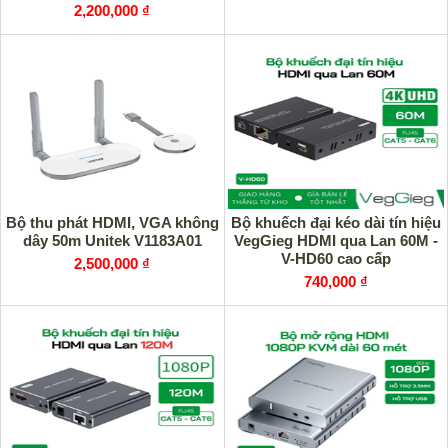
4K HOLINK
2,200,000 ₫
Bộ thu phát HDMI, VGA không
Bộ khuếch đại kéo dài tín hiệu
dây 50m Unitek V1183A01
VegGieg HDMI qua Lan 60M -
V-HD60 cao cấp
2,500,000 ₫
740,000 ₫