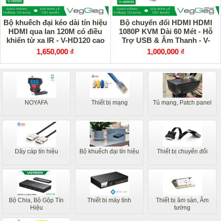
Bộ khuếch đại kéo dài tín hiệu
Bộ chuyển đổi HDMI HDMI
HDMI qua lan 120M có điều
1080P KVM Dài 60 Mét - Hỗ
khiển từ xa IR - V-HD120 cao
Trợ USB & Âm Thanh - V-
cấp
HD010 chính hãng
1,650,000 ₫
1,000,000 ₫
NOYAFA
Thiết bị mạng
Tủ mạng, Patch panel
Dây cáp tín hiệu
Bộ khuếch đại tín hiệu
Thiết bị chuyển đổi
Bộ Chia, Bộ Gộp Tín
Thiết bị máy tính
Thiết bị âm sàn, Âm
Hiệu
tường