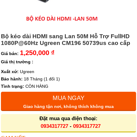
Bộ kéo dài HDMI sang Lan 50M Hỗ Trợ FullHD
1080P@60Hz Ugreen CM196 50739us cao cấp
1,250,000 ₫
Giá bán:
Giá thị trường :
Xuất xứ:
Ugreen
Bảo hành:
18 Tháng (1 đổi 1)
Tình trạng:
CÒN HÀNG
MUA NGAY
Giao hàng tận nơi, không thích không mua
Đặt mua qua điện thoại:
0934317727
-
0934317727