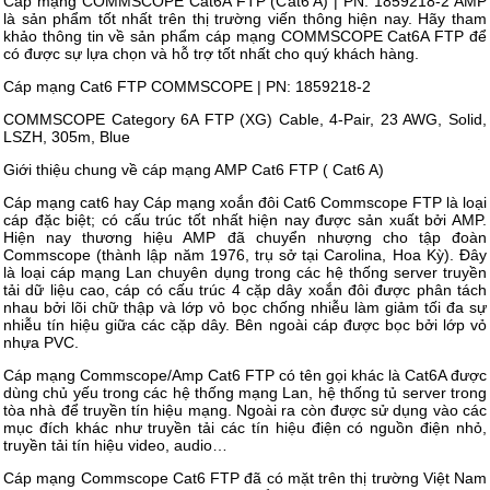
Cáp mạng COMMSCOPE Cat6A FTP (Cat6 A) | PN: 1859218-2 AMP
là sản phẩm tốt nhất trên thị trường viến thông hiện nay. Hãy tham
khảo thông tin về sản phẩm cáp mạng COMMSCOPE Cat6A FTP để
có được sự lựa chọn và hỗ trợ tốt nhất cho quý khách hàng.
Cáp mạng Cat6 FTP COMMSCOPE | PN: 1859218-2
COMMSCOPE Category 6A FTP (XG) Cable, 4-Pair, 23 AWG, Solid,
LSZH, 305m, Blue
Giới thiệu chung về cáp mạng AMP Cat6 FTP ( Cat6 A)
Cáp mạng cat6 hay Cáp mạng xoắn đôi Cat6 Commscope FTP là loại
cáp đặc biệt; có cấu trúc tốt nhất hiện nay được sản xuất bởi AMP.
Hiện nay thương hiệu AMP đã chuyển nhượng cho tập đoàn
Commscope (thành lập năm 1976, trụ sở tại Carolina, Hoa Kỳ). Đây
là loại cáp mạng Lan chuyên dụng trong các hệ thống server truyền
tải dữ liệu cao, cáp có cấu trúc 4 cặp dây xoắn đôi được phân tách
nhau bởi lõi chữ thập và lớp vỏ bọc chống nhiễu làm giảm tối đa sự
nhiễu tín hiệu giữa các cặp dây. Bên ngoài cáp được bọc bởi lớp vỏ
nhựa PVC.
Cáp mạng Commscope/Amp Cat6 FTP có tên gọi khác là Cat6A được
dùng chủ yếu trong các hệ thống mạng Lan, hệ thống tủ server trong
tòa nhà để truyền tín hiệu mạng. Ngoài ra còn được sử dụng vào các
mục đích khác như truyền tải các tín hiệu điện có nguồn điện nhỏ,
truyền tải tín hiệu video, audio…
Cáp mạng Commscope Cat6 FTP đã có mặt trên thị trường Việt Nam