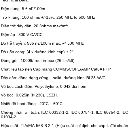
Technical Data:
Điện dung: 5.6 nF/100m
Trở kháng: 100 ohms +/-15%, 250 MHz to 500 MHz
Điện trở dây dẫn: 20.3ohms max/mft
Điện áp : 300 V CA/CC
Độ trễ truyền: 536 ns/100m max. @ 500 MHz
Độ uốn cong: (4 x đường kính cáp) ≈ 2″
Đóng gói : 1000ft/ reel-in-box (26 lbs/kft)
Chất liệu tạo nên Cáp mạng COMMSCOPE/AMP Cat6A FTP
Dây dẫn: đồng dạng cứng – solid, đường kính lõi 23 AWG.
Vỏ bọc cách điện: Polyethylene, 0.042 dia nom.
Vỏ bọc: 0.025in (Þ.230), LSZH.
Nhiệt độ hoạt động: -20°C – 60°C.
Chứng nhận an toàn: IEC 60332-1-2, IEC 60754-1, IEC 60754-2, IEC
61034-2.
Hiệu suất: TIA/EIA-568-B.2-1 (Hiệu suất chỉ định cho cáp 4 đôi chuẩn