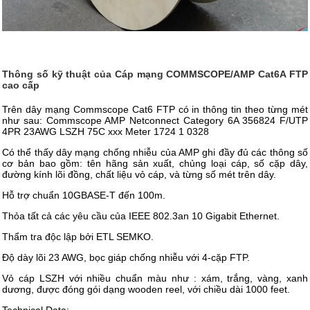
Thông số kỹ thuật của Cáp mạng COMMSCOPE/AMP Cat6A FTP
cao cấp
Trên dây mạng Commscope Cat6 FTP có in thông tin theo từng mét
như sau: Commscope AMP Netconnect Category 6A 356824 F/UTP
4PR 23AWG LSZH 75C xxx Meter 1724 1 0328
Có thể thấy dây mạng chống nhiễu của AMP ghi đầy đủ các thông số
cơ bản bao gồm: tên hãng sản xuất, chủng loại cáp, số cặp dây,
đường kính lõi đồng, chất liệu vỏ cáp, và từng số mét trên dây.
Hỗ trợ chuẩn 10GBASE-T đến 100m.
Thỏa tất cả các yêu cầu của IEEE 802.3an 10 Gigabit Ethernet.
Thẩm tra độc lập bởi ETL SEMKO.
Độ dày lõi 23 AWG, bọc giáp chống nhiễu với 4-cặp FTP.
Vỏ cáp LSZH với nhiều chuẩn màu như : xám, trắng, vàng, xanh
dương, được đóng gói dạng wooden reel, với chiều dài 1000 feet.