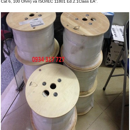
Cat 6, 100 Ohm) và ISO/IEC 11801 Ed.2.1Class EA”.