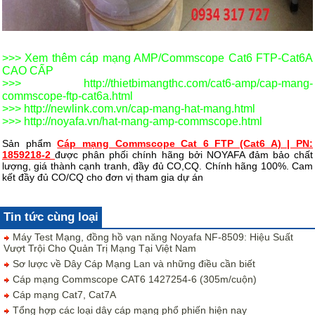
>>> Xem thêm cáp mạng AMP/Commscope Cat6 FTP-Cat6A
CAO CẤP
>>>
http://thietbimangthc.com/cat6-amp/cap-mang-
commscope-ftp-cat6a.html
>>>
http://newlink.com.vn/cap-mang-hat-mang.html
>>> http://noyafa.vn/hat-mang-amp-commscope.html
Sản phẩm
Cáp mạng Commscope Cat 6 FTP (Cat6 A) | PN:
1859218-2
được phân phối chính hãng bởi NOYAFA đảm bảo chất
lượng, giá thành cạnh tranh, đầy đủ CO,CQ. Chính hãng 100%. Cam
kết đầy đủ CO/CQ cho đơn vị tham gia dự án
Tin tức cùng loại
Máy Test Mạng, đồng hồ vạn năng Noyafa NF-8509: Hiệu Suất
Vượt Trội Cho Quản Trị Mạng Tại Việt Nam
Sơ lược về Dây Cáp Mạng Lan và những điều cần biết
Cáp mạng Commscope CAT6 1427254-6 (305m/cuộn)
Cáp mạng Cat7, Cat7A
Tổng hợp các loại dây cáp mạng phổ phiến hiện nay