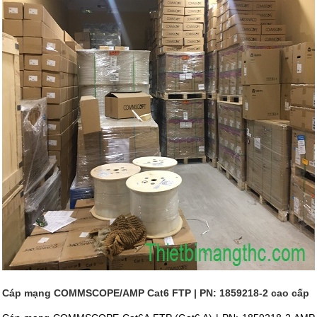
Cáp mạng COMMSCOPE/AMP Cat6 FTP | PN: 1859218-2 cao cấp