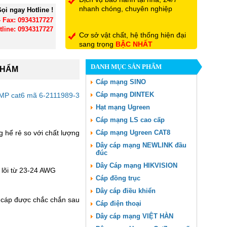
nhanh chóng, chuyên nghiệp
ọi ngay Hotline !
- Fax: 0934317727
tline: 0934317727
Cơ sở vật chất, hệ thống hiện đại
sang trọng
BẬC NHẤT
DANH MỤC SẢN PHẨM
PHẨM
Đội ngũ nhân viên có trình độ
chuyên môn, tận tình hết mình vì
Cáp mạng SINO
khách hàng
Cáp mạng DINTEK
MP cat6 mã 6-2111989-3
Hạt mạng Ugreen
Cáp mạng LS cao cấp
g hể rẻ so với chất lượng
Cáp mạng Ugreen CAT8
Dây cáp mạng NEWLINK đầu
đúc
Dây Cáp mạng HIKVISION
 lõi từ 23-24 AWG
Cáp đồng trục
Dây cáp điều khiển
u cáp được chắc chắn sau
Cáp điện thoại
Dây cáp mạng VIỆT HÀN