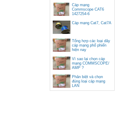
Cáp mạng
Commscope CAT6
1427254-6
(305m/cuộn)
50252, Bộ chuyển USB Type C
Cáp mạng Cat7, Cat7A
sang Lan 100/1000 kèm 3 cổng
USB 3.0 Ugreen cao cấp
Giá: 900,000 VNĐ
Tổng hợp các loại dây
cáp mạng phổ phiến
hiện nay
Vì sao lại chọn cáp
mạng COMMSCOPE/
AMP ?
Phân biệt và chọn
đúng loại cáp mạng
LAN
Cáp HDMI 2.1 dài 10M sợi
quang 8K C11028DGY (Hỗ trợ
PS5 4K @ 120Hz)
Giá: 1,670,000 VNĐ