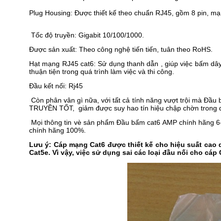
Plug Housing: Được thiết kế theo chuẩn RJ45, gồm 8 pin, mạ 
Tốc độ truyền: Gigabit 10/100/1000.
Được sản xuất: Theo công nghệ tiến tiến, tuân theo RoHS.
Hạt mạng RJ45 cat6: Sử dụng thanh dẫn , giúp việc bấm dây
thuận tiện trong quá trình làm việc và thi công.
Đầu kết nối: Rj45
Còn phân vân gì nữa, với tất cả tính năng vượt trội mà 
TRUYỀN TỐT, giảm được suy hao tín hiệu chập chờn trong q
Mọi thông tin vè sản phẩm Đầu bấm cat6 AMP chính hãng 6-21
chính hãng 100%.
Lưu ý: Cáp mạng Cat6 được thiết kế cho hiệu suất cao d
Cat5e. Vì vậy, việc sử dụng sai các loại đầu nối cho c