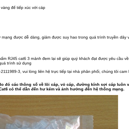
vàng để tiếp xúc với cáp
 mạng được dễ dàng, giảm được suy hao trong quá trình truyền dây và
Đầu bấm RJ45 cat6 3 mảnh đem lại sẽ giúp quý khách đạt được yêu 
uá trình sử dụng
11989-3, vui lòng liên hệ trực tiếp tại nhà phân phối, chúng tôi cam
o đó các thông số về lõi cáp, vỏ cáp, đường kính sợi cáp luôn v
áp Cat6 có thể dẫn đến hư kém và ảnh hưởng đến hệ thống mạng.