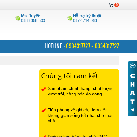
0
Ms. Tuyết:
Hỗ trợ kỹ thuật:
0986.358.500
0972.714.063
HOTLINE :
0934317727 - 0934317727
Chúng tôi cam kết
Sản phẩm chính hãng, chất lượng
vượt trội, hàng hóa đa dạng
Tiên phong về giá cả, đem đến
không gian sống tốt nhất cho mọi
nhà
Dịch vụ bảo hành tại nhà, 24/7