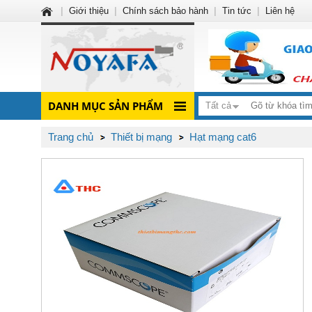
|
Giới thiệu
|
Chính sách bảo hành
|
Tin tức
|
Liên hệ
DANH MỤC SẢN PHẨM
Tất cả
Trang chủ
Thiết bị mạng
Hạt mạng cat6