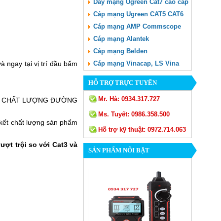
Dây mạng Ugreen Cat7 cao cấp
Cáp mạng Ugreen CAT5 CAT6
Cáp mạng AMP Commscope
Cáp mạng Alantek
Cáp mạng Belden
 ngay tại vị trí đầu bấm
Cáp mạng Vinacap, LS Vina
HỖ TRỢ TRỰC TUYẾN
Mr. Hà:
0934.317.727
cầu về CHẤT LƯỢNG ĐƯỜNG
Ms. Tuyết:
0986.358.500
 kết chất lượng sản phẩm
Hỗ trợ kỹ thuật:
0972.714.063
ượt trội so với Cat3 và
SẢN PHẨM NỔI BẬT