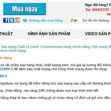
Ngại đặt hàng? G
Tel: 0934317727 
Ho
Hướng dẫn mua hàng
Sơ đồ chỉ đường
 THUẬT
HÌNH ẢNH SẢN PHẨM
VIDEO SẢN 
, Hạt mạng Cat6 (3 mảnh ) Commscope hàng chính hãng,
Hạt mạng A
 mảnh chính hãng
ính hãng
 có rất nhiều loại hàng nhái, chất lượng kém, mà giá lại tương đối khôn
111989-3
để đảm bảo chất lượng cho công trình mạng được thi công
89-3
ugsing)được sử dụng để bấm riêng cho cáp mạng cao cấp với đường kính
 dai, chân đồng mạ vàng 24K chống được mọi loại hình thời tiết
bằng thép lá bọc niken chống gỉ có chức năng cố định và giữ cho đầ