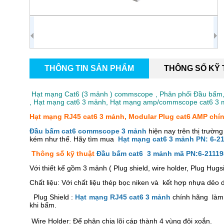
THÔNG TIN SẢN PHẨM
THÔNG SỐ KỸ
Hạt mạng Cat6 (3 mảnh ) commscope , Phân phối Đầu bấm
, Hạt mạng cat6 3 mảnh, Hạt mạng amp/commscope cat6 3
Hạt mạng RJ45 cat6 3 mảnh, Modular Plug cat6 AMP ch
Đầu bấm cat6 commscope 3 mảnh
hiện nay trên thị trường
kém như thế. Hãy tìm mua
Hạt mạng cat6 3 mảnh PN: 6-2
Thông số kỹ thuật
Đầu bấm cat6 3 mảnh mã PN:6-21119
Với thiết kế gồm 3 mảnh ( Plug shield, wire holder, Plug H
Chất liệu: Với chất liệu thép bọc niken và kết hợp nhựa dẻo
Plug Shield :
Hạt mạng RJ45 cat6 3 mảnh
chính hãng làm 
khi bấm.
Wire Holder: Để phân chia lõi cáp thành 4 vùng đôi xoắn.