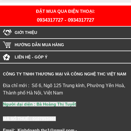
ĐẶT MUA QUA ĐIỆN THOẠI:
0934317727
-
0934317727
GIỚI THIỆU
HƯỚNG DẪN MUA HÀNG
LIÊN HỆ - GÓP Ý
CÔNG TY TNHH THƯƠNG MẠI VÀ CÔNG NGHỆ THC VIỆT NAM
Địa chỉ mới : Số 6, Ngõ 125 Trung kính, Phường Yên Hoà,
Thành phố Hà Nội, Việt Nam
Người đại diện : Bà Hoàng Thị Tuyết
MÃ SỐ THUẾ
: 0107953460
Email: Kinhdoanh.thc1@gmail.com -