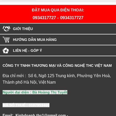
ĐẶT MUA QUA ĐIỆN THOẠI:
0934317727
-
0934317727
GIỚI THIỆU
HƯỚNG DẪN MUA HÀNG
LIÊN HỆ - GÓP Ý
CÔNG TY TNHH THƯƠNG MẠI VÀ CÔNG NGHỆ THC VIỆT NAM
Địa chỉ mới : Số 6, Ngõ 125 Trung kính, Phường Yên Hoà,
Thành phố Hà Nội, Việt Nam
Người đại diện : Bà Hoàng Thị Tuyết
MÃ SỐ THUẾ
: 0107953460
Email: Kinhdoanh.thc1@gmail.com -