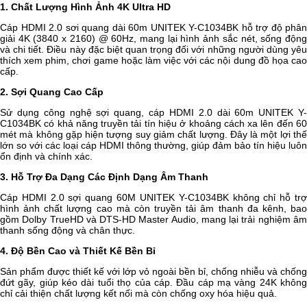
1. Chất Lượng Hình Ảnh 4K Ultra HD
Cáp HDMI 2.0 sơi quang dài 60m UNITEK Y-C1034BK hỗ trợ độ phân
giải 4K (3840 x 2160) @ 60Hz, mang lại hình ảnh sắc nét, sống động
và chi tiết. Điều này đặc biệt quan trọng đối với những người dùng yêu
thích xem phim, chơi game hoặc làm việc với các nội dung đồ họa cao
cấp.
2. Sợi Quang Cao Cấp
Sử dụng công nghệ sợi quang, cáp HDMI 2.0 dài 60m UNITEK Y-
C1034BK có khả năng truyền tải tín hiệu ở khoảng cách xa lên đến 60
mét mà không gặp hiện tượng suy giảm chất lượng. Đây là một lợi thế
lớn so với các loại cáp HDMI thông thường, giúp đảm bảo tín hiệu luôn
ổn định và chính xác.
3. Hỗ Trợ Đa Dạng Các Định Dạng Âm Thanh
Cáp HDMI 2.0 sợi quang 60M UNITEK Y-C1034BK không chỉ hỗ trợ
hình ảnh chất lượng cao mà còn truyền tải âm thanh đa kênh, bao
gồm Dolby TrueHD và DTS-HD Master Audio, mang lại trải nghiệm âm
thanh sống động và chân thực.
4. Độ Bền Cao và Thiết Kế Bền Bỉ
Sản phẩm được thiết kế với lớp vỏ ngoài bền bỉ, chống nhiễu và chống
đứt gãy, giúp kéo dài tuổi thọ của cáp. Đầu cáp mạ vàng 24K không
chỉ cải thiện chất lượng kết nối mà còn chống oxy hóa hiệu quả.