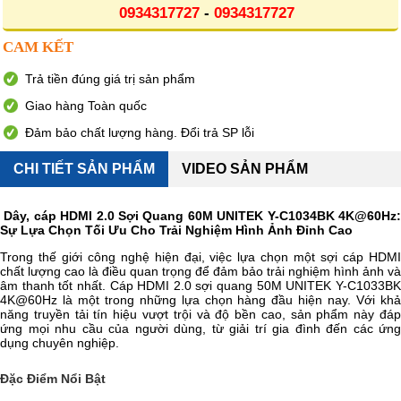
0934317727
-
0934317727
CAM KẾT
Trả tiền đúng giá trị sản phẩm
Giao hàng Toàn quốc
Đảm bảo chất lượng hàng. Đổi trả SP lỗi
CHI TIẾT SẢN PHẨM
VIDEO SẢN PHẨM
Dây, cáp HDMI 2.0 Sợi Quang 60M UNITEK Y-C1034BK 4K@60Hz:
Sự Lựa Chọn Tối Ưu Cho Trải Nghiệm Hình Ảnh Đỉnh Cao
Trong thế giới công nghệ hiện đại, việc lựa chọn một sợi cáp HDMI
chất lượng cao là điều quan trọng để đảm bảo trải nghiệm hình ảnh và
âm thanh tốt nhất. Cáp HDMI 2.0 sợi quang 50M UNITEK Y-C1033BK
4K@60Hz là một trong những lựa chọn hàng đầu hiện nay. Với khả
năng truyền tải tín hiệu vượt trội và độ bền cao, sản phẩm này đáp
ứng mọi nhu cầu của người dùng, từ giải trí gia đình đến các ứng
dụng chuyên nghiệp.
Đặc Điểm Nổi Bật