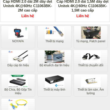
Cáp HDMI 2.0 dài 2M dây dẹt
Cáp HDMI 2.0 dài 1,5M dây dẹt
Unitek 4K@60Hz C11063BK-
Unitek 4K@60Hz C11063BK-
2M cao cấp
1,5M cao cấp
Liên hệ
Liên hệ
NOYAFA
Thiết bị mạng
Tủ mạng, Patch panel
Dây cáp tín hiệu
Bộ khuếch đại tín hiệu
Thiết bị chuyển đổi
Bộ Chia, Bộ Gộp Tín
Thiết bị máy tính
Thiết bị âm sàn, Âm
Hiệu
tường