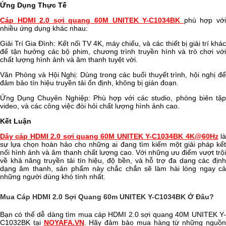
Ứng Dụng Thực Tế
Cáp HDMI 2.0 sợi quang 60M UNITEK Y-C1034BK
phù hợp vớ
nhiều ứng dụng khác nhau:
Giải Trí Gia Đình: Kết nối TV 4K, máy chiếu, và các thiết bị giải trí khác
để tận hưởng các bộ phim, chương trình truyền hình và trò chơi với
chất lượng hình ảnh và âm thanh tuyệt vời.
Văn Phòng và Hội Nghị: Dùng trong các buổi thuyết trình, hội nghị để
đảm bảo tín hiệu truyền tải ổn định, không bị gián đoạn.
Ứng Dụng Chuyên Nghiệp: Phù hợp với các studio, phòng biên tập
video, và các công việc đòi hỏi chất lượng hình ảnh cao.
Kết Luận
Dây cáp HDMI 2.0 sợi quang 60M UNITEK Y-C1034BK 4K@60Hz
l
sự lựa chọn hoàn hảo cho những ai đang tìm kiếm một giải pháp kết
nối hình ảnh và âm thanh chất lượng cao. Với những ưu điểm vượt trội
về khả năng truyền tải tín hiệu, độ bền, và hỗ trợ đa dạng các định
dạng âm thanh, sản phẩm này chắc chắn sẽ làm hài lòng ngay cả
những người dùng khó tính nhất.
Mua Cáp HDMI 2.0 Sợi Quang 60m UNITEK Y-C1034BK Ở Đâu?
Bạn có thể dễ dàng tìm mua cáp HDMI 2.0 sợi quang 40M UNITEK Y-
C1032BK tại
NOYAFA.VN
. Hãy đảm bảo mua hàng từ những nguồ