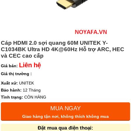
Cáp HDMI 2.0 sợi quang 60M UNITEK Y-
C1034BK Ultra HD 4K@60Hz Hỗ trợ ARC, HEC
và CEC cao cấp
Liên hệ
Giá bán:
Giá thị trường :
Xuất xứ:
UNITEK
Bảo hành:
12 Tháng
Tình trạng:
CÒN HÀNG
MUA NGAY
Giao hàng tận nơi, không thích không mua
Đặt mua qua điện thoại: