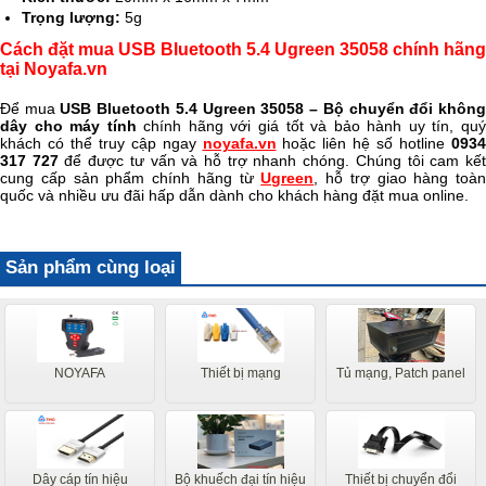
Trọng lượng:
5g
Cách đặt mua USB Bluetooth 5.4 Ugreen 35058 chính hãng
tại Noyafa.vn
Để mua
USB Bluetooth 5.4 Ugreen 35058 – Bộ chuyển đổi khôn
dây cho máy tính
chính hãng với giá tốt và bảo hành uy tín, qu
khách có thể truy cập ngay
noyafa.vn
hoặc liên hệ số hotline
0934
317 727
để được tư vấn và hỗ trợ nhanh chóng. Chúng tôi cam kế
cung cấp sản phẩm chính hãng từ
Ugreen
, hỗ trợ giao hàng toàn
quốc và nhiều ưu đãi hấp dẫn dành cho khách hàng đặt mua online.
Sản phẩm cùng loại
NOYAFA
Thiết bị mạng
Tủ mạng, Patch panel
Dây cáp tín hiệu
Bộ khuếch đại tín hiệu
Thiết bị chuyển đổi