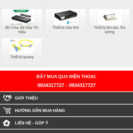
Bộ Chia, Bộ Gộp Tín
Thiết bị máy tính
Thiết bị âm sàn, Âm
Hiệu
tường
Thiết bị quang
ĐẶT MUA QUA ĐIỆN THOẠI:
0934317727
-
0934317727
GIỚI THIỆU
HƯỚNG DẪN MUA HÀNG
LIÊN HỆ - GÓP Ý