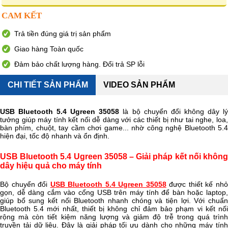
CAM KẾT
Trả tiền đúng giá trị sản phẩm
Giao hàng Toàn quốc
Đảm bảo chất lượng hàng. Đổi trả SP lỗi
CHI TIẾT SẢN PHẨM
VIDEO SẢN PHẨM
USB Bluetooth 5.4 Ugreen 35058
là bộ chuyển đổi không dây l
tưởng giúp máy tính kết nối dễ dàng với các thiết bị như tai nghe, loa,
bàn phím, chuột, tay cầm chơi game... nhờ công nghệ Bluetooth 5.4
hiện đại, tốc độ nhanh và ổn định.
USB Bluetooth 5.4 Ugreen 35058 – Giải pháp kết nối không
dây hiệu quả cho máy tính
Bộ chuyển đổi
USB Bluetooth 5.4 Ugreen 35058
được thiết kế nh
gọn, dễ dàng cắm vào cổng USB trên máy tính để bàn hoặc laptop,
giúp bổ sung kết nối Bluetooth nhanh chóng và tiện lợi. Với chuẩn
Bluetooth 5.4 mới nhất, thiết bị không chỉ đảm bảo phạm vi kết nối
rộng mà còn tiết kiệm năng lượng và giảm độ trễ trong quá trình
truyền tải dữ liệu. Đây là giải pháp tối ưu dành cho những máy tính