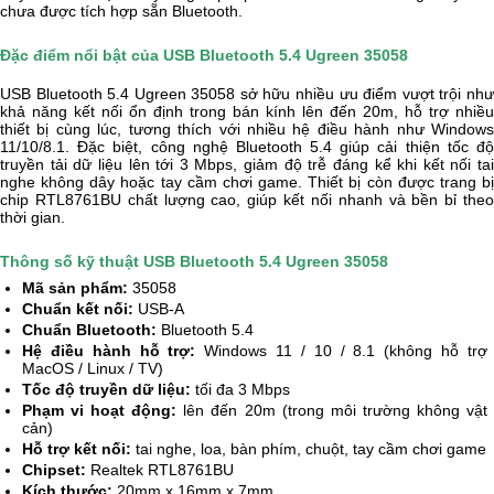
chưa được tích hợp sẵn Bluetooth.
Đặc điểm nổi bật của USB Bluetooth 5.4 Ugreen 35058
USB Bluetooth 5.4 Ugreen 35058 sở hữu nhiều ưu điểm vượt trội như
khả năng kết nối ổn định trong bán kính lên đến 20m, hỗ trợ nhiều
thiết bị cùng lúc, tương thích với nhiều hệ điều hành như Windows
11/10/8.1. Đặc biệt, công nghệ Bluetooth 5.4 giúp cải thiện tốc độ
truyền tải dữ liệu lên tới 3 Mbps, giảm độ trễ đáng kể khi kết nối tai
nghe không dây hoặc tay cầm chơi game. Thiết bị còn được trang bị
chip RTL8761BU chất lượng cao, giúp kết nối nhanh và bền bỉ theo
thời gian.
Thông số kỹ thuật USB Bluetooth 5.4 Ugreen 35058
Mã sản phẩm:
35058
Chuẩn kết nối:
USB-A
Chuẩn Bluetooth:
Bluetooth 5.4
Hệ điều hành hỗ trợ:
Windows 11 / 10 / 8.1 (không hỗ trợ
MacOS / Linux / TV)
Tốc độ truyền dữ liệu:
tối đa 3 Mbps
Phạm vi hoạt động:
lên đến 20m (trong môi trường không vật
cản)
Hỗ trợ kết nối:
tai nghe, loa, bàn phím, chuột, tay cầm chơi game
Chipset:
Realtek RTL8761BU
Kích thước:
20mm x 16mm x 7mm