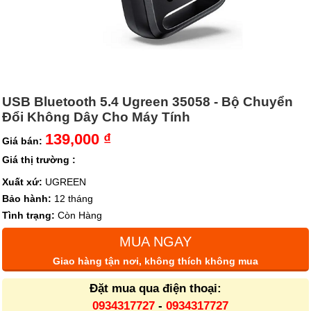
USB Bluetooth 5.4 Ugreen 35058 - Bộ Chuyển
Đổi Không Dây Cho Máy Tính
139,000 ₫
Giá bán:
Giá thị trường :
Xuất xứ:
UGREEN
Bảo hành:
12 tháng
Tình trạng:
Còn Hàng
MUA NGAY
Giao hàng tận nơi, không thích không mua
Đặt mua qua điện thoại:
0934317727
-
0934317727