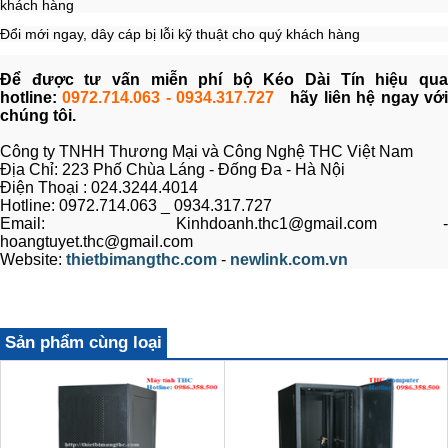
khách hàng
Đổi mới ngay, dây cáp bị lỗi kỹ thuật cho quý khách hàng
Để được tư vấn miễn phí bộ Kéo Dài Tín hiệu qua
hotline:
0972.714.063 - 0934.317.727
hãy liên hệ ngay vớ
chúng tôi.
Công ty TNHH Thương Mại và Công Nghệ THC Việt Nam
Địa Chỉ: 223 Phố Chùa Láng - Đống Đa - Hà Nội
Điện Thoại : 024.3244.4014
Hotline: 0972.714.063 _ 0934.317.727
Email: Kinhdoanh.thc1@gmail.com -
hoangtuyet.thc@gmail.com
Website:
thietbimangthc.com
-
newlink.com.vn
Sản phẩm cùng loại