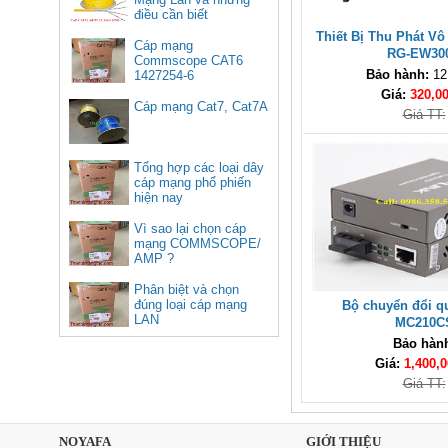
điều cần biết
Thiết Bị Thu Phát Vô
Cáp mạng
RG-EW30
Commscope CAT6
Bảo hành:
12
1427254-6
(305m/cuộn)
Giá:
320,0
50252, Bộ chuyển USB Type C
Cáp mạng Cat7, Cat7A
Giá TT:
sang Lan 100/1000 kèm 3 cổng
USB 3.0 Ugreen cao cấp
Giá: 900,000 VNĐ
Tổng hợp các loại dây
cáp mạng phổ phiến
hiện nay
Vì sao lại chọn cáp
mạng COMMSCOPE/
AMP ?
Phân biệt và chọn
đúng loại cáp mạng
Bộ chuyển đổi q
LAN
MC210C
Bảo hàn
Cáp HDMI 2.1 dài 10M sợi
quang 8K C11028DGY (Hỗ trợ
Giá:
1,400,0
PS5 4K @ 120Hz)
Giá TT:
Giá: 1,670,000 VNĐ
NOYAFA
GIỚI THIỆU