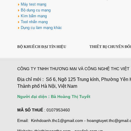
Máy test mạng
Bộ dụng cụ mạng
Kìm bấm mạng
Tool nhấn mạng
Dụng cụ làm mạng khác
Hộp âm sàn sinoamigo SPU-1B
lắp Điện, mạng màu đồng cao
BỘ KHUẾCH ĐẠI TÍN HIỆU
THIẾT BỊ CHUYỂN ĐỔ
cấp
Giá: 800,000 VNĐ
CÔNG TY TNHH THƯƠNG MẠI VÀ CÔNG NGHỆ THC VIỆT
Địa chỉ mới : Số 6, Ngõ 125 Trung kính, Phường Yên 
Thành phố Hà Nội, Việt Nam
Người đại diện : Bà Hoàng Thị Tuyết
MÃ SỐ THUẾ
: 0107953460
Cáp TYPE-C sang 3 USB 3.0 +
HDMI + VGA + LAN + TF/SD/PD
D1026B Unitek Cao cấp
Email: Kinhdoanh.thc1@gmail.com - hoangtuyet.thc@gmail
Giá: 1,250,000 VNĐ