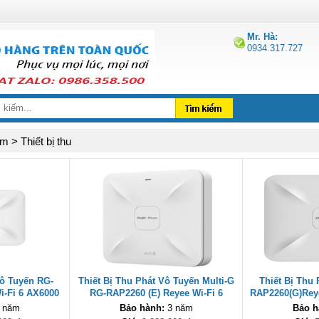
Mr. Hà:
0934.317.727
 > Thiết bị thu
Vô Tuyến RG-
Thiết Bị Thu Phát Vô Tuyến Multi-G
Thiết Bị Thu
i-Fi 6 AX6000
RG-RAP2260 (E) Reyee Wi-Fi 6
RAP2260(G)Rey
rần cao cấp
3202Mbps cao cấp
chí
 năm
Bảo hành:
3 năm
Bảo h