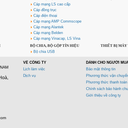
Cáp mạng LS cao cấp
Cáp đồng trục
Cáp điện thoại
Cáp mạng AMP Commscope
Cáp mạng Alantek
Cáp mạng Belden
Cáp mạng Vinacap, LS Vina
I
BỘ CHIA, BỘ GỘP TÍN HIỆU
THIẾT BỊ MÁY
Bộ chia USB
VỀ CÔNG TY
DÀNH CHO NGƯỜI MU
 NAM
Lịch làm việc
Bảo mật thông tin
Dịch vụ
Phương thức vận chuyể
Hoà,
Phương thức thanh toán
Chính sách bảo hành ch
Giới thiệu về công ty
.com