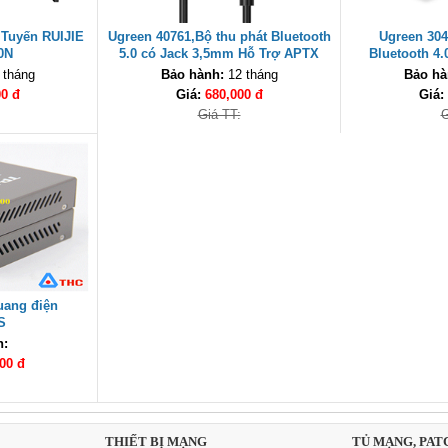
 Tuyến RUIJIE
Ugreen 40761,Bộ thu phát Bluetooth
Ugreen 304
0N
5.0 có Jack 3,5mm Hỗ Trợ APTX
Bluetooth 4
Chính Hãng
Chí
 tháng
Bảo hành:
12 tháng
Bảo hà
00 đ
Giá:
680,000 đ
Giá:
Giá TT:
G
uang điện
S
h:
00 đ
THIẾT BỊ MẠNG
TỦ MẠNG, PAT