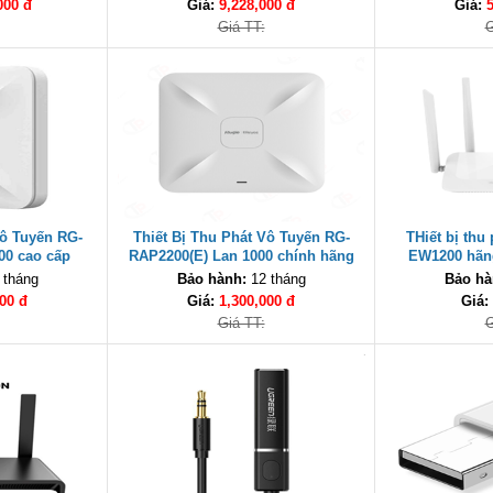
000 đ
Giá:
9,228,000 đ
Giá:
Giá TT:
G
Vô Tuyến RG-
Thiết Bị Thu Phát Vô Tuyến RG-
THiết bị thu
00 cao cấp
RAP2200(E) Lan 1000 chính hãng
EW1200 hãng
 tháng
Bảo hành:
12 tháng
Bảo hà
00 đ
Giá:
1,300,000 đ
Giá:
Giá TT:
G