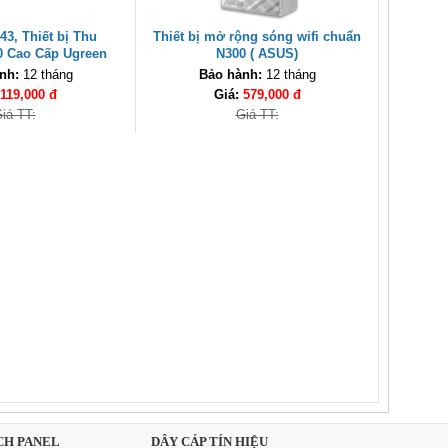
43, Thiết bị Thu
Thiết bị mở rộng sóng wifi chuẩn
.0 Cao Cấp Ugreen
N300 ( ASUS)
nh Hãng
nh:
12 tháng
Bảo hành:
12 tháng
119,000 đ
Giá:
579,000 đ
iá TT:
Giá TT:
CH PANEL
DÂY CÁP TÍN HIỆU