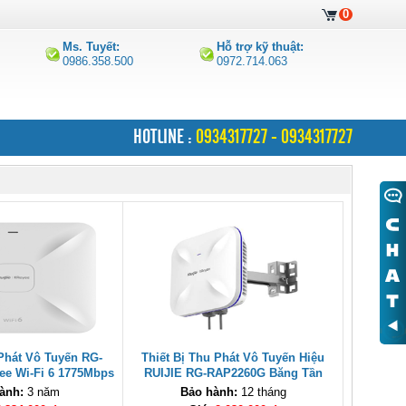
0
Ms. Tuyết:
Hỗ trợ kỹ thuật:
0986.358.500
0972.714.063
HOTLINE :
0934317727 - 0934317727
 Phát Vô Tuyến RG-
Thiết Bị Thu Phát Vô Tuyến Hiệu
ee Wi-Fi 6 1775Mbps
RUIJIE RG-RAP2260G Băng Tần
nh hãng
2.4GHz/5GHz cao cấp
ành:
3 năm
Bảo hành:
12 tháng