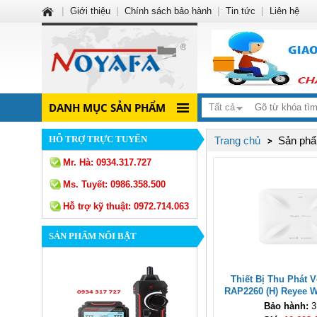
|
Giới thiệu
|
Chính sách bảo hành
|
Tin tức
|
Liên hệ
DANH MỤC SẢN PHẨM
Tất cả
HỖ TRỢ TRỰC TUYẾN
Trang chủ
Sản phẩm
Mr. Hà:
0934.317.727
Ms. Tuyết:
0986.358.500
Hỗ trợ kỹ thuật:
0972.714.063
SẢN PHẨM NỔI BẬT
Thiết Bị Thu Phát 
RAP2260 (H) Reyee W
Dual Multi-G Gắn T
Bảo hành:
3