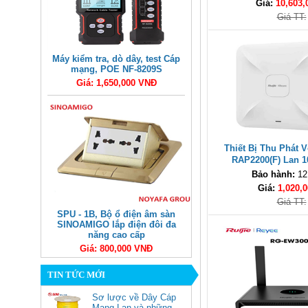
Giá:
10,603,
Giá TT:
Máy kiểm tra, dò dây, test Cáp
mạng, POE NF-8209S
Giá: 1,650,000 VNĐ
Thiết Bị Thu Phát 
RAP2200(F) Lan 1
Bảo hành:
12
Giá:
1,020,0
Giá TT:
SPU - 1B, Bộ ổ điện âm sàn
SINOAMIGO lắp điện đôi đa
năng cao cấp
Giá: 800,000 VNĐ
TIN TỨC MỚI
Sơ lược về Dây Cáp
Mạng Lan và những