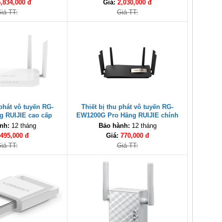
5,834,000 đ
Giá:
2,030,000 đ
iá TT:
Giá TT:
 phát vô tuyến RG-
Thiết bị thu phát vô tuyến RG-
 RUIJIE cao cấp
EW1200G Pro Hãng RUIJIE chính
hãng
nh:
12 tháng
Bảo hành:
12 tháng
495,000 đ
Giá:
770,000 đ
iá TT:
Giá TT: