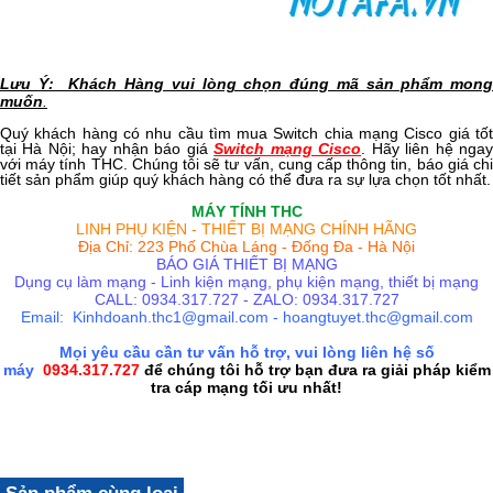
Lưu Ý: Khách Hàng vui lòng chọn đúng mã sản phẩm mong
muốn
.
Quý khách hàng có nhu cầu tìm mua Switch chia mạng Cisco giá tốt
tại Hà Nội; hay nhận báo giá
Switch mạng Cisco
. Hãy liên hệ nga
với máy tính THC. Chúng tôi sẽ tư vấn, cung cấp thông tin, báo giá chi
tiết sản phẩm giúp quý khách hàng có thể đưa ra sự lựa chọn tốt nhất.
MÁY TÍNH THC
LINH PHỤ KIỆN - THIẾT BỊ MẠNG CHÍNH HÃNG
Địa Chỉ: 223 Phố Chùa Láng - Đống Đa - Hà Nội
BÁO GIÁ THIẾT BỊ MẠNG
Dụng cụ làm mạng - Linh kiện mạng, phụ kiện mạng, thiết bị mạng
CALL: 0934.317.727 - ZALO: 0934.317.727
Email: Kinhdoanh.thc1@gmail.com - hoangtuyet.thc@gmail.com
Mọi yêu cầu cần tư vấn hỗ trợ, vui lòng liên hệ số
máy
0934.317.727
để chúng tôi hỗ trợ bạn đưa ra giải pháp kiểm
tra cáp mạng tối ưu nhất!