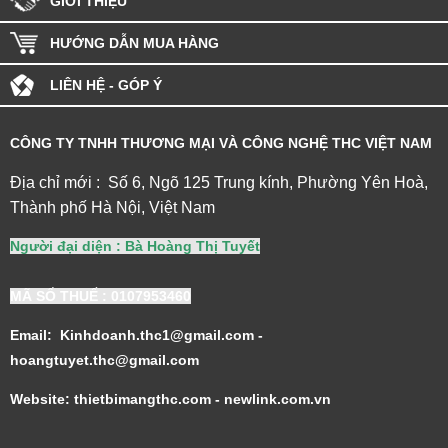
GIỚI THIỆU
HƯỚNG DẪN MUA HÀNG
LIÊN HỆ - GÓP Ý
CÔNG TY TNHH THƯƠNG MẠI VÀ CÔNG NGHỆ THC VIỆT NAM
Địa chỉ mới : Số 6, Ngõ 125 Trung kính, Phường Yên Hoà,
Thành phố Hà Nội, Việt Nam
Người đại diện : Bà Hoàng Thị Tuyết
MÃ SỐ THUẾ
: 0107953460
Email: Kinhdoanh.thc1@gmail.com -
hoangtuyet.thc@gmail.com
Website: thietbimangthc.com - newlink.com.vn