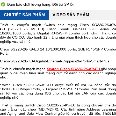
Đảm bảo chất lượng hàng. Đổi trả SP lỗi
CHI TIẾT SẢN PHẨM
VIDEO SẢN PHẨM
Thiết bị chuyển mạch Switch chia mạng Cisco
SG220-26-K9-
EU
(SG220 26 K9 EU) Cisco Small Business 220 Series 24
10/100/1000 ports, 2 Gigabit RJ45/SFP combo port chính hãng có
đầy đủ CO,CQ, Bảo hành 12 tháng giải pháp thích hợp cho các doanh
nghiệp vừa và nhỏ.
Cisco SG220-26-K9-EU 24 10/100/1000 ports, 2Gb RJ45/SFP Combo
Port.
Cisco-SG220-26-K9-Gigabit-Ethernet-Copper-26-Ports-Smart-Plus
Thiết bị chuyển mạch mạng
Switch Cisco SG220-26-K9-EU
giải phá
quản lý cải thiện hiệu suất mạng cực tốt dành cho các doanh nghiệp
nhỏ .
Switch Cisco SG220-26-K9-EU được thiết kế với 24 cổng tốc độ
10/100/1000Mbps Ports, 2 Gigabit RJ45/SFP Combo Port hoạt động
rất tốt với các ứng dụng IOS cho các kết nối LAN của các doanh
nghiệp nhỏ.
Thiết bị mạng Switch Cisco SG220-26-K9-EU tự động chuyển chế độ
cáp thẳng hoặc chéo (MDI/MDI-X). Các tính năng Address Learning
and Aging, and Data Flow Control giúp tối ưu truyền dữ liệu. Thiết kế