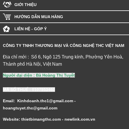
GIỚI THIỆU
HƯỚNG DẪN MUA HÀNG
LIÊN HỆ - GÓP Ý
CÔNG TY TNHH THƯƠNG MẠI VÀ CÔNG NGHỆ THC VIỆT NAM
Địa chỉ mới : Số 6, Ngõ 125 Trung kính, Phường Yên Hoà,
Thành phố Hà Nội, Việt Nam
Người đại diện : Bà Hoàng Thị Tuyết
MÃ SỐ THUẾ
: 0107953460
Email: Kinhdoanh.thc1@gmail.com -
hoangtuyet.thc@gmail.com
Website: thietbimangthc.com - newlink.com.vn