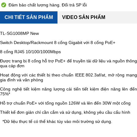
Đảm bảo chất lượng hàng. Đổi trả SP lỗi
CHI TIẾT SẢN PHẨM
VIDEO SẢN PHẨM
TL-SG1008MP New
Switch Desktop/Rackmount 8 cổng Gigabit với 8 cổng PoE+
8 cổng RJ45 10/100/1000Mbps
Được trang bị 8 cổng hỗ trợ PoE+ để truyền tải dữ liệu và nguồn thông
qua cáp đơn
Hoạt động với các thiết bị theo chuẩn IEEE 802.3af/at, mở rộng mạng
gia đình và văn phòng
Công nghệ tiết kiệm năng lượng cải tiến tiết kiệm điện năng lên đến
75%*
Hỗ trợ chuẩn PoE+ với tổng nguồn 126W và lên đến 30W một cổng
Thiết kế đơn giản chỉ cần cắm và sử dụng, không yêu cầu cấu hình
*Dữ liệu thực tế có thể khác tùy vào môi trường sử dụng.