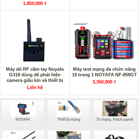
1,850,000 ₫
Máy dò RF cầm tay Noyafa
Máy test mạng đa chức năng
G318 dùng để phát hiện
10 trong 1 NOYAFA NF-859GT
camera giấu kín và thiết bị
3,350,000 ₫
nghe lén.
Liên hệ
NOYAFA
Thiết bị mạng
Tủ mạng, Patch panel