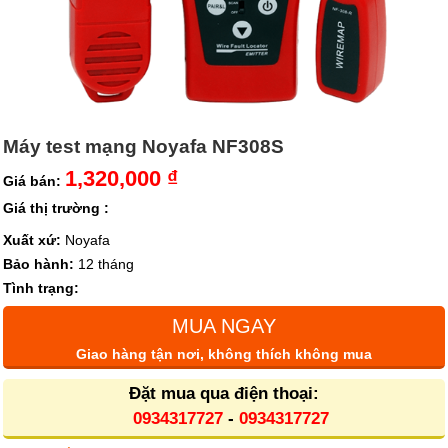
Máy test mạng Noyafa NF308S
1,320,000 ₫
Giá bán:
Giá thị trường :
Xuất xứ:
Noyafa
Bảo hành:
12 tháng
Tình trạng:
MUA NGAY
Giao hàng tận nơi, không thích không mua
Đặt mua qua điện thoại:
0934317727
-
0934317727