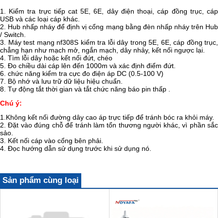
1. Kiểm tra trực tiếp cat 5E, 6E, dây điện thoại, cáp đồng trục, cáp
USB và các loại cáp khác.
2. Hub nhấp nháy để định vị cổng mạng bằng đèn nhấp nháy trên Hub
/ Switch.
3. Máy test mạng nf308S kiểm tra lỗi dây trong 5E, 6E, cáp đồng trục,
chẳng hạn như mạch mở, ngắn mạch, dây nhảy, kết nối ngược lại.
4. Tìm lỗi dây hoặc kết nối đứt, chéo
5. Đo chiều dài cáp lên đến 1000m và xác định điểm đứt.
6. chức năng kiểm tra cực đo điện áp DC (0.5-100 V)
7. Bộ nhớ và lưu trữ dữ liệu hiệu chuẩn.
8. Tự động tắt thời gian và tắt chức năng báo pin thấp .
Chú ý:
1.Không kết nối đường dây cao áp trực tiếp để tránh bóc ra khỏi máy.
2. Đặt vào đúng chỗ để tránh làm tổn thương người khác, vì phần sắc
sảo.
3. Kết nối cáp vào cổng bên phải.
4. Đọc hướng dẫn sử dụng trước khi sử dụng nó.
Sản phẩm cùng loại