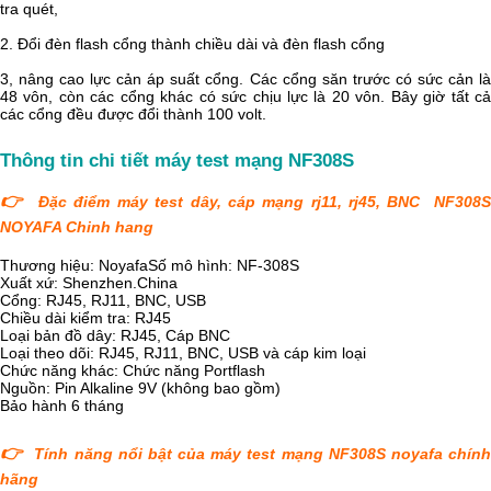
tra quét, 
2. Đổi đèn flash cổng thành chiều dài và đèn flash cổng 
3, nâng cao lực cản áp suất cổng. Các cổng săn trước có sức cản là 
48 vôn, còn các cổng khác có sức chịu lực là 20 vôn. Bây giờ tất cả 
các cổng đều được đổi thành 100 volt.
Thông tin chi tiết máy test mạng NF308S
👉
Đặc điểm máy test dây, cáp mạng rj11, rj45, BNC NF308
NOYAFA Chinh hang
Thương hiệu: Noyafa
Số mô hình: NF-308S
Xuất xứ: Shenzhen.China
Cổng: RJ45, RJ11, BNC, USB
Chiều dài kiểm tra: RJ45
Loại bản đồ dây: RJ45, Cáp BNC
Loại theo dõi: RJ45, RJ11, BNC, USB và cáp kim loại
Chức năng khác: Chức năng Portflash
Nguồn: Pin Alkaline 9V (không bao gồm)
Bảo hành 6 tháng
👉
Tính năng nổi bật của máy test mạng NF308S noyafa chín
hãng