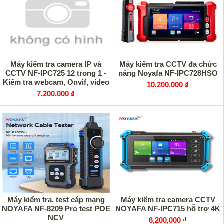
Máy kiểm tra camera IP và
Máy kiểm tra CCTV đa chức
CCTV NF-IPC725 12 trong 1 -
năng Noyafa NF-IPC728HSO
Kiểm tra webcam, Onvif, video
10,200,000 ₫
analog CVBS
7,200,000 ₫
Máy kiểm tra, test cáp mạng
Máy kiểm tra camera CCTV
NOYAFA NF-8209 Pro test POE
NOYAFA NF-IPC715 hỗ trợ 4K
NCV
6,200,000 ₫