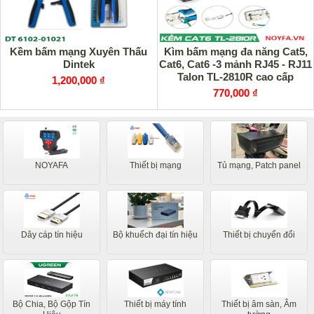
Kềm bấm mạng Xuyên Thấu
Kìm bấm mạng đa năng Cat5,
Dintek
Cat6, Cat6 -3 mảnh RJ45 - RJ11
Talon TL-2810R cao cấp
1,200,000 ₫
770,000 ₫
NOYAFA
Thiết bị mạng
Tủ mạng, Patch panel
Dây cáp tín hiệu
Bộ khuếch đại tín hiệu
Thiết bị chuyển đổi
Bộ Chia, Bộ Gộp Tín
Thiết bị máy tính
Thiết bị âm sàn, Âm