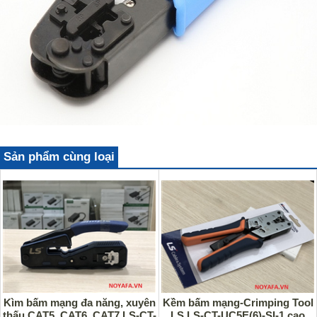
Sản phẩm cùng loại
Kìm bấm mạng đa năng, xuyên
Kềm bấm mạng-Crimping Tool
thấu CAT5, CAT6, CAT7 LS-CT-
LS LS-CT-UC5E(6)-SI-1 cao