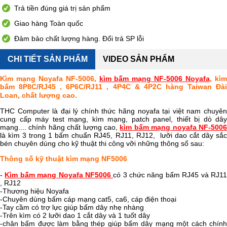
Trả tiền đúng giá trị sản phẩm
Giao hàng Toàn quốc
Đảm bảo chất lượng hàng. Đổi trả SP lỗi
CHI TIẾT SẢN PHẨM
VIDEO SẢN PHẨM
Kìm mạng Noyafa NF-5006,
kìm bấm mạng NF-5006 Noyafa
, kì
bấm 8P8C/RJ45 , 6P6C/RJ11 , 4P4C & 4P2C hàng Taiwan Đài
Loan, chất lượng cao.
THC Computer là đại lý chính thức hãng noyafa tại việt nam chuyên
cung cấp máy test mạng, kìm mạng, patch panel, thiết bị dò dây
mạng.... chính hãng chất lượng cao,
kìm bấm mạng noyafa NF-500
là kìm 3 trong 1 bấm chuẩn RJ45, RJ11, RJ12, lưỡi dao cắt dây sắc
bén chuyên dùng cho kỹ thuật thi công vỡi những thông số sau:
Thông số kỹ thuật kìm mạng NF5006
-
Kìm bấm mạng Noyafa NF5006
có 3 chức năng bấm RJ45 và RJ1
, RJ12
-Thương hiệu Noyafa
-Chuyên dùng bấm cáp mạng cat5, ca6, cáp điện thoại
-Tay cầm có trợ lực giúp bấm dây nhẹ nhàng
-Trên kìm có 2 lưỡi dao 1 cắt dây và 1 tuốt dây
-chân bấm được làm bằng thép giúp bấm dây mạng một cách chính