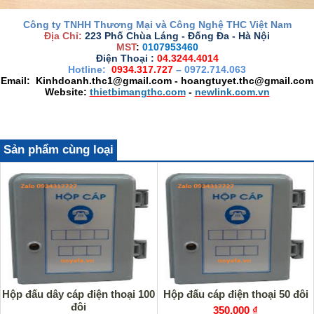
Công ty TNHH Thương Mại và Công Nghệ THC Việt Nam
Địa Chỉ:
223 Phố Chùa Láng - Đống Đa - Hà Nội
MST
:
0107953460
Điện Thoại :
04.3244.4014
Hotline:
0934.317.727
– 0972.714.063
Email: Kinhdoanh.thc1@gmail.com - hoangtuyet.thc@gmail.com
Website:
thietbimangthc.com
-
newlink.com.vn
Sản phẩm cùng loại
Hộp đấu dây cáp điện thoại 100
Hộp đấu cáp điện thoại 50 đôi
đôi
350,000 ₫