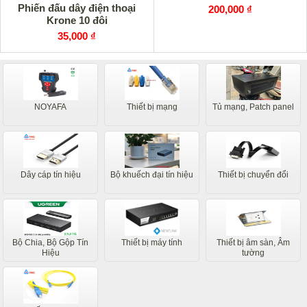
Phiến đấu dây điện thoại
200,000 ₫
Krone 10 đôi
35,000 ₫
NOYAFA
Thiết bị mạng
Tủ mạng, Patch panel
Dây cáp tín hiệu
Bộ khuếch đại tín hiệu
Thiết bị chuyển đổi
Bộ Chia, Bộ Gộp Tín
Thiết bị máy tính
Thiết bị âm sàn, Âm
Hiệu
tường