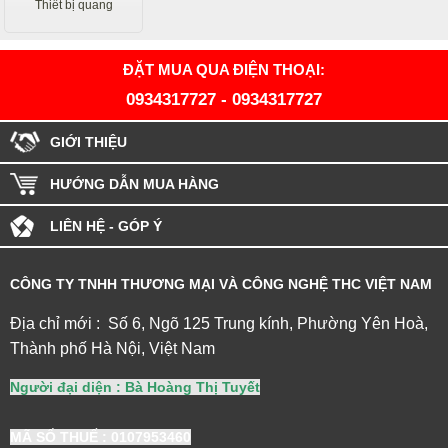
Thiết bị quang
ĐẶT MUA QUA ĐIỆN THOẠI:
0934317727
-
0934317727
GIỚI THIỆU
HƯỚNG DẪN MUA HÀNG
LIÊN HỆ - GÓP Ý
CÔNG TY TNHH THƯƠNG MẠI VÀ CÔNG NGHỆ THC VIỆT NAM
Địa chỉ mới : Số 6, Ngõ 125 Trung kính, Phường Yên Hoà,
Thành phố Hà Nội, Việt Nam
Người đại diện : Bà Hoàng Thị Tuyết
MÃ SỐ THUẾ
: 0107953460