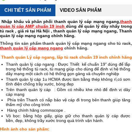
CHI TIẾT SẢN PHẨM
VIDEO SẢN PHẨM
Nhập khẩu và phân phối thanh quản lý cáp mạng ngang,
than
quản lý cáp AMP chuẩn 19 inch
dùng để quản lý dây nhẩy tron
tủ rack , giá rẻ tại Hà Nội , thanh quản lý cáp mạng ngang, Thanh
quản lý cáp mạng ngang chính hãng.
Thông tin sản phẩm thanh quản lý cáp mạng ngang cho tủ rack,
thanh quản lý cáp mạng ngang
chính hãng.
Thanh quản Lý cáp ngang, lăp tủ rack chuẩn 19 inch chính hãng
Thanh quản lý cáp ngang : Được Thiết kế chuẩn 19" dùng để lắp
trong hệ thống tủ rack, tủ mạng giúp cho dùng để định vị hệ thống
dây mạng một cách có hệ thống gọn gàng và chuyên nghiệp
Thanh quản lý cáp 1u HCMA được làm bằng thép không rỉ,có sơn
tĩnh điện chống trầy xước, bóng đẹp
Trên thanh quản lý cáp : Gồm có nhiều khe nhỏ để định vị dây
cáp mạng
Phía trên Thanh có nắp bảo vệ cáp đi trong bên thanh giúp tăng
thẩm mỹ cho công trình
Hàng chính hãng commscope .
Vỏ bọc: bằng hộp giấy, giúp giữ cho thanh quản lý cáp được
bền, đẹp, không trầy xước trong quá trình vận hành.
Hình ảnh cho sản phẩm: