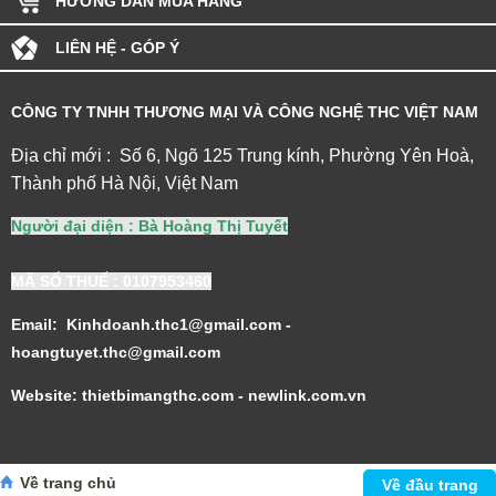
HƯỚNG DẪN MUA HÀNG
LIÊN HỆ - GÓP Ý
CÔNG TY TNHH THƯƠNG MẠI VÀ CÔNG NGHỆ THC VIỆT NAM
Địa chỉ mới : Số 6, Ngõ 125 Trung kính, Phường Yên Hoà,
Thành phố Hà Nội, Việt Nam
Người đại diện : Bà Hoàng Thị Tuyết
MÃ SỐ THUẾ
: 0107953460
Email: Kinhdoanh.thc1@gmail.com -
hoangtuyet.thc@gmail.com
Website: thietbimangthc.com - newlink.com.vn
Về trang chủ
Về đầu trang