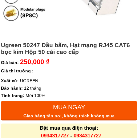
Ugreen 50247 Đầu bấm, Hạt mạng RJ45 CAT6
bọc kim Hộp 50 cái cao cấp
250,000 ₫
Giá bán:
Giá thị trường :
Xuất xứ:
UGREEN
Bảo hành:
12 tháng
Tình trạng:
Mới 100%
MUA NGAY
Giao hàng tận nơi, không thích không mua
Đặt mua qua điện thoại:
0934317727
-
0934317727