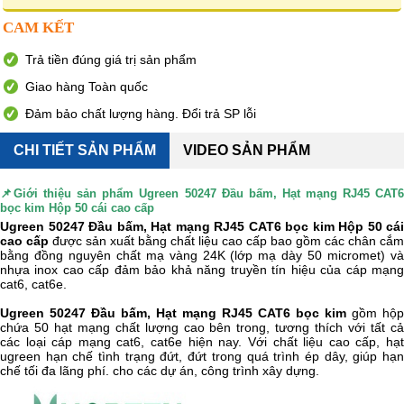
CAM KẾT
Trả tiền đúng giá trị sản phẩm
Giao hàng Toàn quốc
Đảm bảo chất lượng hàng. Đổi trả SP lỗi
CHI TIẾT SẢN PHẨM
VIDEO SẢN PHẨM
📌Giới thiệu sản phẩm
Ugreen 50247 Đầu bấm, Hạt mạng RJ45 CAT
bọc kim Hộp 50 cái cao cấp
Ugreen 50247 Đầu bấm, Hạt mạng RJ45 CAT6 bọc kim Hộp 50 cái
cao cấp
được sản xuất bằng chất liệu cao cấp bao gồm các chân cắm
bằng đồng nguyên chất mạ vàng 24K (lớp mạ dày 50 micromet) và
nhựa inox cao cấp đảm bảo khả năng truyền tín hiệu của cáp mạng
cat6, cat6e.
Ugreen 50247 Đầu bấm, Hạt mạng RJ45 CAT6 bọc kim
gồm hộp
chứa 50 hạt mạng chất lượng cao bên trong, tương thích với tất cả
các loại cáp mạng cat6, cat6e hiện nay. Với chất liệu cao cấp, hạt
ugreen hạn chế tình trạng đứt, đứt trong quá trình ép dây, giúp hạn
chế tối đa lãng phí. cho các dự án, công trình xây dựng.