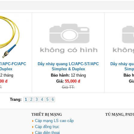
T/APC-FC/APC
Dây nhảy quang LC/APC-ST/APC
Dây nhảy q
Duplex
Simplex & Duplex
Simp
2 tháng
Bảo hành:
12 tháng
Bảo h
00 đ
Giá:
55,000 đ
Gi
T:
Giá TT:
Trang:
1
2
3
4
5
6
THIẾT BỊ MẠNG
TỦ MẠNG, PAT
Cáp mạng LS cao cấp
Cáp đồng trục
Cáp điện thoại