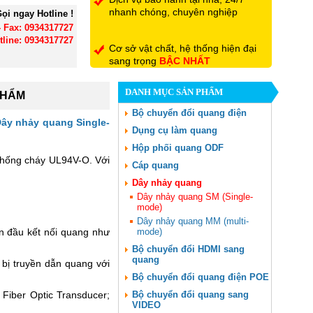
nhanh chóng, chuyên nghiệp
ọi ngay Hotline !
- Fax: 0934317727
tline: 0934317727
Cơ sở vật chất, hệ thống hiện đại
sang trọng
BẬC NHẤT
DANH MỤC SẢN PHẨM
PHẨM
Đội ngũ nhân viên có trình độ
chuyên môn, tận tình hết mình vì
Bộ chuyển đổi quang điện
ây nhảy quang Single-
khách hàng
Dụng cụ làm quang
Hộp phối quang ODF
chống cháy UL94V-O. Với
Cáp quang
Dây nhảy quang
Dây nhảy quang SM (Single-
mode)
Dây nhảy quang MM (multi-
n đầu kết nối quang như
mode)
Bộ chuyển đổi HDMI sang
quang
 bị truyền dẫn quang với
Bộ chuyển đổi quang điện POE
Fiber Optic Transducer;
Bộ chuyển đổi quang sang
VIDEO