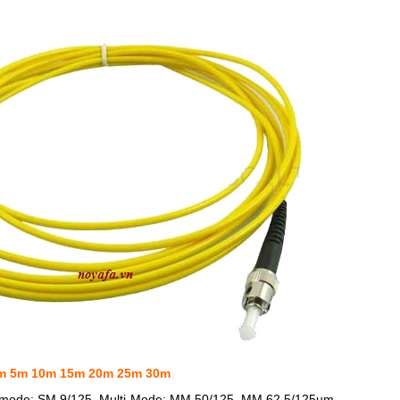
 5m 10m 15m 20m 25m 30m
le-mode: SM 9/125, Multi-Mode: MM 50/125, MM 62.5/125um