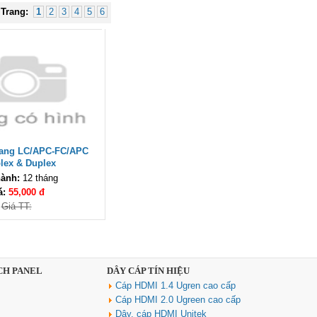
Cáp DisPlay Port 5M sinoamigo
Trang:
1
2
3
4
5
6
SN -81005
Giá: 350,000 VNĐ
uang LC/APC-FC/APC
lex & Duplex
Switch chia mạng 8 cổng
Gigabit với 4 cổng PoE TL-
ành:
12 tháng
SG1008P
á:
55,000 đ
Giá: 1,890,000 VNĐ
Giá TT:
CH PANEL
DÂY CÁP TÍN HIỆU
Cáp HDMI 1.4 Ugren cao cấp
Cáp HDMI 2.0 Ugreen cao cấp
Dây, cáp HDMI Unitek