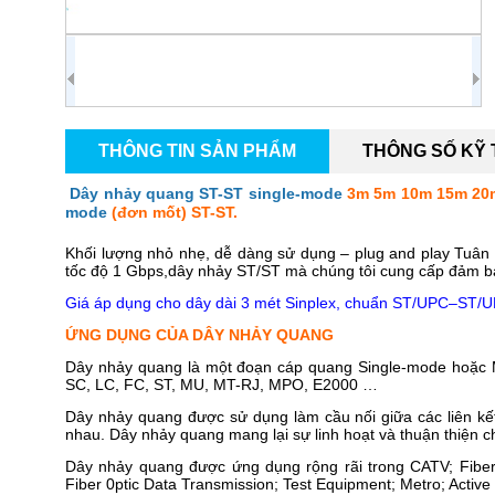
THÔNG TIN SẢN PHẨM
THÔNG SỐ KỸ
Dây nhảy quang ST-ST single-mode
3m 5m 10m 15m 2
mode
(đơn mốt) ST-ST.
Khối lượng nhỏ nhẹ, dễ dàng sử dụng – plug and play Tuân
tốc độ 1 Gbps,dây nhảy ST/ST mà chúng tôi cung cấp đảm bả
Giá áp dụng cho dây dài 3 mét Sinplex, chuẩn ST/UPC–ST/
ỨNG DỤNG CỦA DÂY NHẢY QUANG
Dây nhảy quang là một đoạn cáp quang Single-mode hoặc Mu
SC, LC, FC, ST, MU, MT-RJ, MPO, E2000 …
Dây nhảy quang được sử dụng làm cầu nối giữa các liên kết
nhau. Dây nhảy quang mang lại sự linh hoạt và thuận thiện
Dây nhảy quang được ứng dụng rộng rãi trong CATV; Fiber 
Fiber 0ptic Data Transmission; Test Equipment; Metro; Acti