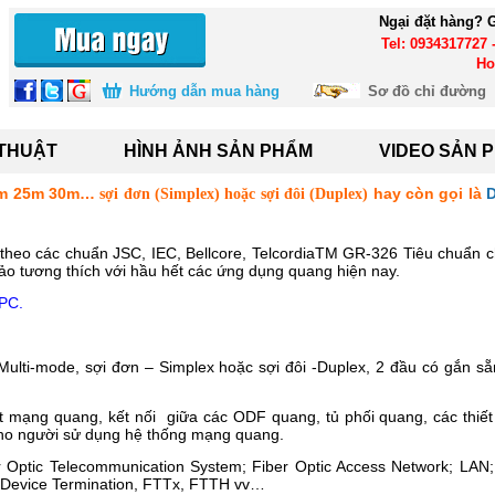
Ngại đặt hàng? G
Tel: 0934317727 
Ho
Hướng dẫn mua hàng
Sơ đồ chỉ đường
 THUẬT
HÌNH ẢNH SẢN PHẨM
VIDEO SẢN 
0m 25m 30m…
hay còn gọi là
D
sợi đơn (Simplex) hoặc sợi đôi (Duplex)
 theo các chuẩn JSC, IEC, Bellcore, TelcordiaTM GR-326 Tiêu chuẩn 
o tương thích với hầu hết các ứng dụng quang hiện nay.
UPC.
lti-mode, sợi đơn – Simplex hoặc sợi đôi -Duplex, 2 đầu có gắn sẵ
 mạng quang, kết nối giữa các ODF quang, tủ phối quang, các thiết
 cho người sử dụng hệ thống mạng quang.
Optic Telecommunication System; Fiber Optic Access Network; LAN; 
ve Device Termination, FTTx, FTTH vv…