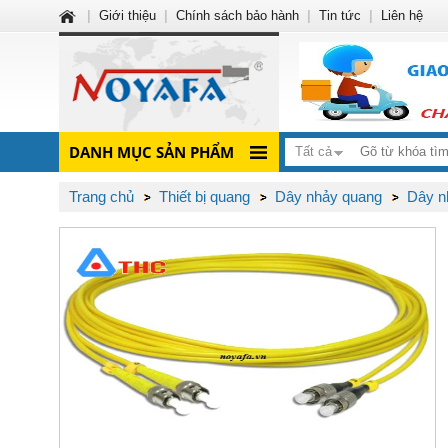
|
Giới thiệu
|
Chính sách bảo hành
|
Tin tức
|
Liên hệ
DANH MỤC SẢN PHẨM
Tất cả
Trang chủ
Thiết bị quang
Dây nhảy quang
Dây n