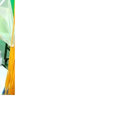
D1026B Unitek Cao cấp
Giá: 1,250,000 VNĐ
Hộp ổ cắm điện âm bàn cao cấp
sinoamigo SMT-3 mở lắp tự
động
Giá: 5,000,000 VNĐ