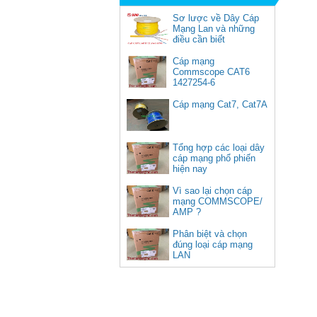
Sơ lược về Dây Cáp
Mạng Lan và những
điều cần biết
Cáp mạng
Commscope CAT6
1427254-6
(305m/cuộn)
50252, Bộ chuyển USB Type C
Cáp mạng Cat7, Cat7A
sang Lan 100/1000 kèm 3 cổng
USB 3.0 Ugreen cao cấp
Giá: 900,000 VNĐ
Tổng hợp các loại dây
cáp mạng phổ phiến
hiện nay
Vì sao lại chọn cáp
mạng COMMSCOPE/
AMP ?
Phân biệt và chọn
đúng loại cáp mạng
LAN
Cáp HDMI 2.1 dài 10M sợi
quang 8K C11028DGY (Hỗ trợ
PS5 4K @ 120Hz)
Giá: 1,670,000 VNĐ