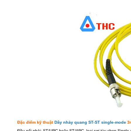
Đặc điểm kỹ thuật
Dây nhảy quang ST-ST single-mode
3m
Đầu nối phải: ST/UPC hoăc ST/APC, loại sợi tùy chọn Sing