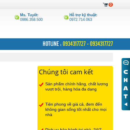
0
Ms. Tuyết:
Hỗ trợ kỹ thuật:
0986.358.500
0972.714.063
HOTLINE :
0934317727 - 0934317727
Chúng tôi cam kết
Sản phẩm chính hãng, chất lượng
vượt trội, hàng hóa đa dạng
Tiên phong về giá cả, đem đến
không gian sống tốt nhất cho mọi
nhà
Dịch vụ bảo hành tại nhà, 24/7