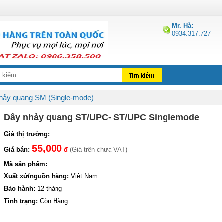
Mr. Hà:
0934.317.727
hảy quang SM (Single-mode)
Dây nhảy quang ST/UPC- ST/UPC Singlemode
Giá thị trường:
55,000
Giá bán:
đ
(Giá trên chưa VAT)
Mã sản phẩm:
Xuất xứ/nguồn hàng:
Việt Nam
Bảo hành:
12 tháng
Tình trạng:
Còn Hàng