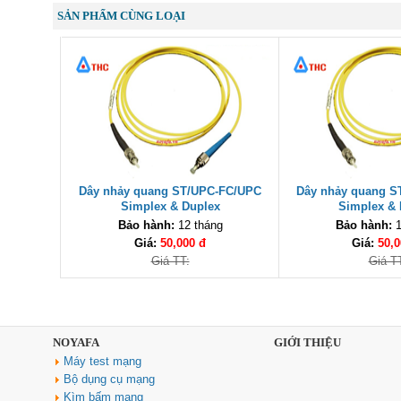
SẢN PHẨM CÙNG LOẠI
Dây nhảy quang ST/UPC-FC/UPC
Dây nhảy quang S
Simplex & Duplex
Simplex & 
Bảo hành:
12 tháng
Bảo hành:
1
Giá:
50,000 đ
Giá:
50,0
Giá TT:
Giá T
NOYAFA
GIỚI THIỆU
Máy test mạng
Bộ dụng cụ mạng
Kìm bấm mạng