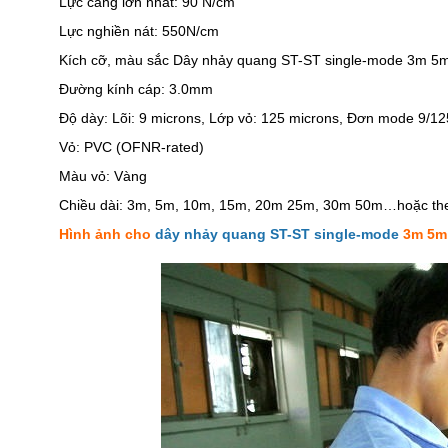
Lực căng lớn nhất: 90 N/cm
Lực nghiền nát: 550N/cm
Kích cỡ, màu sắc Dây nhảy quang ST-ST single-mode 3m
Đường kính cáp: 3.0mm
Độ dày: Lõi: 9 microns, Lớp vỏ: 125 microns, Đơn mode 9/1
Vỏ: PVC (OFNR-rated)
Màu vỏ: Vàng
Chiều dài: 3m, 5m, 10m, 15m, 20m 25m, 30m 50m…hoặc the
Hình ảnh cho
dây nhảy quang ST-ST single-mode
3m 5m