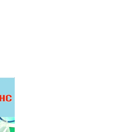
Hộp âm sàn sinoamigo SPU-1B
lắp Điện, mạng màu đồng cao
cấp
Giá: 800,000 VNĐ
Cáp TYPE-C sang 3 USB 3.0 +
HDMI + VGA + LAN + TF/SD/PD