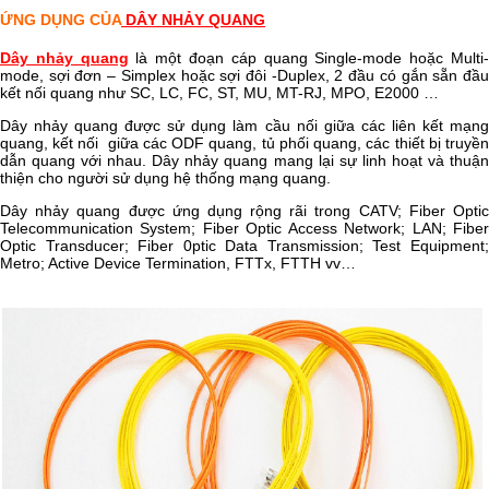
ỨNG DỤNG CỦA
DÂY NHẢY QUANG
Dây nhảy quang
là một đoạn cáp quang Single-mode hoặc Multi
mode, sợi đơn – Simplex hoặc sợi đôi -Duplex, 2 đầu có gắn sẵn đầu
kết nối quang như SC, LC, FC, ST, MU, MT-RJ, MPO, E2000 …
Dây nhảy quang được sử dụng làm cầu nối giữa các liên kết mạng
quang, kết nối giữa các ODF quang, tủ phối quang, các thiết bị truyền
dẫn quang với nhau. Dây nhảy quang mang lại sự linh hoạt và thuận
thiện cho người sử dụng hệ thống mạng quang.
Dây nhảy quang được ứng dụng rộng rãi trong CATV; Fiber Optic
Telecommunication System; Fiber Optic Access Network; LAN; Fiber
Optic Transducer; Fiber 0ptic Data Transmission; Test Equipment;
Metro; Active Device Termination, FTTx, FTTH vv…