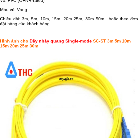
Vỏ: PVC (OFNR-rated)
Màu vỏ: Vàng
Chiều dài: 3m, 5m, 10m, 15m, 20m 25m, 30m 50m…hoặc theo đơn
đặt hàng của khách hàng.
Hình ảnh cho
Dây nhảy quang Single-mode
SC-ST 3m 5m 10m
15m 20m 25m 30m