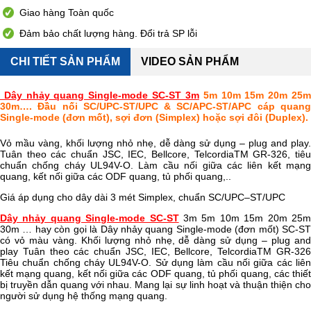
Giao hàng Toàn quốc
Đảm bảo chất lượng hàng. Đổi trả SP lỗi
CHI TIẾT SẢN PHẨM
VIDEO SẢN PHẨM
Dây nhảy quang Single-mode SC-ST 3m
5m 10m 15m 20m 25
30m…. Đầu nối SC/UPC-ST/UPC & SC/APC-ST/APC cáp quang
Single-mode (đơn mốt), sợi đơn (Simplex) hoặc sợi đôi (Duplex).
Vỏ mầu vàng, khối lượng nhỏ nhẹ, dễ dàng sử dụng – plug and play.
Tuân theo các chuẩn JSC, IEC, Bellcore, TelcordiaTM GR-326, tiêu
chuẩn chống cháy UL94V-O. Làm cầu nối giữa các liên kết mạng
quang, kết nối giữa các ODF quang, tủ phối quang,..
Giá áp dụng cho dây dài 3 mét Simplex, chuẩn SC/UPC–ST/UPC
Dây nhảy quang Single-mode SC-ST
3m 5m 10m 15m 20m 25
30m … hay còn gọi là Dây nhảy quang Single-mode (đơn mốt) SC-ST
có vỏ màu vàng. Khối lượng nhỏ nhẹ, dễ dàng sử dụng – plug and
play Tuân theo các chuẩn JSC, IEC, Bellcore, TelcordiaTM GR-326
Tiêu chuẩn chống cháy UL94V-O. Sử dụng làm cầu nối giữa các liên
kết mạng quang, kết nối giữa các ODF quang, tủ phối quang, các thiết
bị truyền dẫn quang với nhau. Mang lại sự linh hoạt và thuận thiện cho
người sử dụng hệ thống mạng quang.