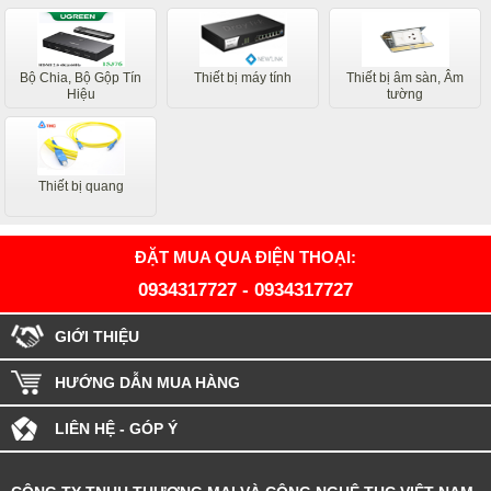
Bộ Chia, Bộ Gộp Tín
Thiết bị máy tính
Thiết bị âm sàn, Âm
Hiệu
tường
Thiết bị quang
ĐẶT MUA QUA ĐIỆN THOẠI:
0934317727
-
0934317727
GIỚI THIỆU
HƯỚNG DẪN MUA HÀNG
LIÊN HỆ - GÓP Ý