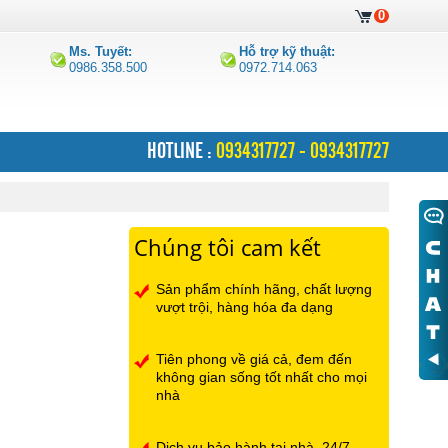
0
Ms. Tuyết:
Hỗ trợ kỹ thuật:
0986.358.500
0972.714.063
HOTLINE :
0934317727 - 0934317727
Chúng tôi cam kết
Sản phẩm chính hãng, chất lượng
vượt trội, hàng hóa đa dạng
Tiên phong về giá cả, đem đến
không gian sống tốt nhất cho mọi
nhà
Dịch vụ bảo hành tại nhà, 24/7