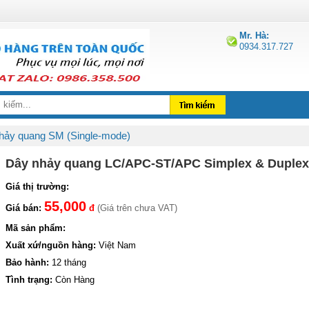
Mr. Hà:
0934.317.727
hảy quang SM (Single-mode)
Dây nhảy quang LC/APC-ST/APC Simplex & Duplex
Giá thị trường:
55,000
Giá bán:
đ
(Giá trên chưa VAT)
Mã sản phẩm:
Xuất xứ/nguồn hàng:
Việt Nam
Bảo hành:
12 tháng
Tình trạng:
Còn Hàng