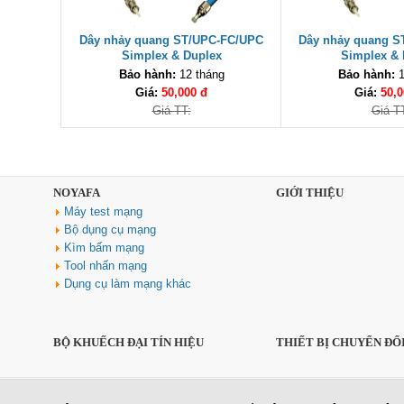
Dây nhảy quang ST/UPC-FC/UPC
Dây nhảy quang S
Simplex & Duplex
Simplex & 
Bảo hành:
12 tháng
Bảo hành:
1
Giá:
50,000 đ
Giá:
50,0
Giá TT:
Giá T
NOYAFA
GIỚI THIỆU
Máy test mạng
Bộ dụng cụ mạng
Kìm bấm mạng
Tool nhấn mạng
Dụng cụ làm mạng khác
BỘ KHUẾCH ĐẠI TÍN HIỆU
THIẾT BỊ CHUYỂN ĐỔ