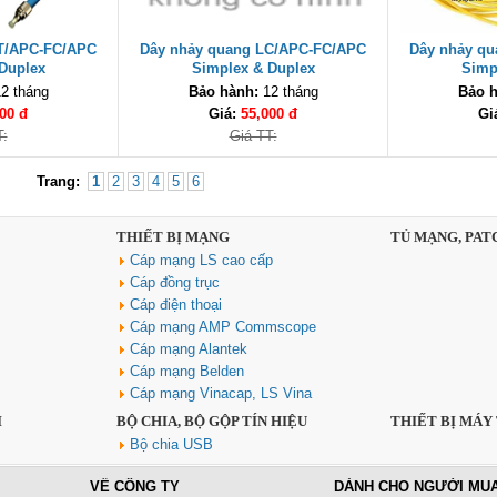
T/APC-FC/APC
Dây nhảy quang LC/APC-FC/APC
Dây nhảy q
Duplex
Simplex & Duplex
Simp
2 tháng
Bảo hành:
12 tháng
Bảo h
00 đ
Giá:
55,000 đ
Gi
T:
Giá TT:
Trang:
1
2
3
4
5
6
THIẾT BỊ MẠNG
TỦ MẠNG, PAT
Cáp mạng LS cao cấp
Cáp đồng trục
Cáp điện thoại
Cáp mạng AMP Commscope
Cáp mạng Alantek
Cáp mạng Belden
Cáp mạng Vinacap, LS Vina
I
BỘ CHIA, BỘ GỘP TÍN HIỆU
THIẾT BỊ MÁY
Bộ chia USB
VỀ CÔNG TY
DÀNH CHO NGƯỜI MU