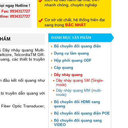
nhanh chóng, chuyên nghiệp
ọi ngay Hotline !
- Fax: 0934317727
tline: 0934317727
Cơ sở vật chất, hệ thống hiện đại
sang trọng
BẬC NHẤT
DANH MỤC SẢN PHẨM
PHẨM
Đội ngũ nhân viên có trình độ
chuyên môn, tận tình hết mình vì
Bộ chuyển đổi quang điện
 Dây nhảy quang Multi-
khách hàng
Dụng cụ làm quang
llcore, TelcordiaTM GR-
ang, các thiết bị truyền
Hộp phối quang ODF
Cáp quang
Dây nhảy quang
n đầu kết nối quang như
Dây nhảy quang SM (Single-
mode)
Dây nhảy quang MM (multi-
 bị truyền dẫn quang với
mode)
Bộ chuyển đổi HDMI sang
Fiber Optic Transducer;
quang
Bộ chuyển đổi quang điện POE
Bộ chuyển đổi quang sang
VIDEO