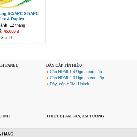
D1026B Unitek Cao cấp
Giá: 1,250,000 VNĐ
uang SC/APC-ST/APC
lex & Duplex
ành:
12 tháng
á:
45,000 đ
Giá TT:
CH PANEL
DÂY CÁP TÍN HIỆU
Hộp ổ cắm điện âm bàn cao cấp
sinoamigo SMT-3 mở lắp tự
Cáp HDMI 1.4 Ugren cao cấp
động
Cáp HDMI 2.0 Ugreen cao cấp
Giá: 5,000,000 VNĐ
Dây, cáp HDMI Unitek
 TÍNH
THIẾT BỊ ÂM SÀN, ÂM TƯỜNG
A HÀNG