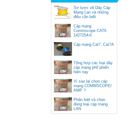
Sơ lược về Dây Cáp
Mạng Lan và những
điều cần biết
Cáp mạng
Commscope CAT6
1427254-6
(305m/cuộn)
50252, Bộ chuyển USB Type C
Cáp mạng Cat7, Cat7A
sang Lan 100/1000 kèm 3 cổng
USB 3.0 Ugreen cao cấp
Giá: 900,000 VNĐ
Tổng hợp các loại dây
cáp mạng phổ phiến
hiện nay
Vì sao lại chọn cáp
mạng COMMSCOPE/
AMP ?
Phân biệt và chọn
đúng loại cáp mạng
LAN
Cáp HDMI 2.1 dài 10M sợi
quang 8K C11028DGY (Hỗ trợ
PS5 4K @ 120Hz)
Giá: 1,670,000 VNĐ