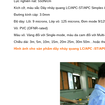
Lực nghiền nát: 550N/cm
Kích cỡ, màu sắc Dây nhảy quang LC/APC-ST/APC Simplex 
Đường kính cáp: 3.0mm
Độ dày: Lõi: 9 microns, Lớp vỏ: 125 microns, Đơn mode 9/1
Vỏ: PVC (OFNR-rated)
Màu vỏ: Vàng đối với Single-mode, màu da cam đối với Mult
Chiều dài: 3m, 5m, 10m, 15m, 20m 25m, 30m 50m…hoặc the
Hình ảnh cho sản phẩm dây nhảy quang LC/APC -ST/AP