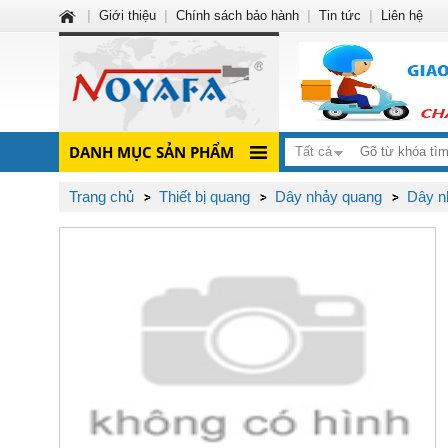
|
Giới thiệu
|
Chính sách bảo hành
|
Tin tức
|
Liên hệ
DANH MỤC SẢN PHẨM
Tất cả
Trang chủ
Thiết bị quang
Dây nhảy quang
Dây n