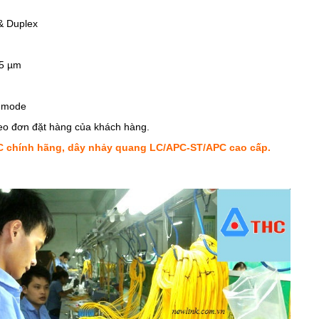
& Duplex
25 µm
i-mode
o đơn đặt hàng của khách hàng.
C chính hãng, dây nhảy quang LC/APC-ST/APC cao cấp.