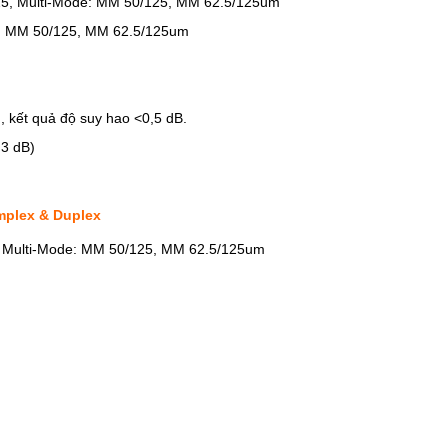
/125, Multi-Mode: MM 50/125, MM 62.5/125um
de: MM 50/125, MM 62.5/125um
h, kết quả độ suy hao <0,5 dB.
,3 dB)
mplex & Duplex
, Multi-Mode: MM 50/125, MM 62.5/125um