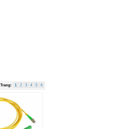
Hộp âm sàn sinoamigo SPU-1B
lắp Điện, mạng màu đồng cao
cấp
Giá: 800,000 VNĐ
Trang:
1
2
3
4
5
6
Cáp TYPE-C sang 3 USB 3.0 +
HDMI + VGA + LAN + TF/SD/PD