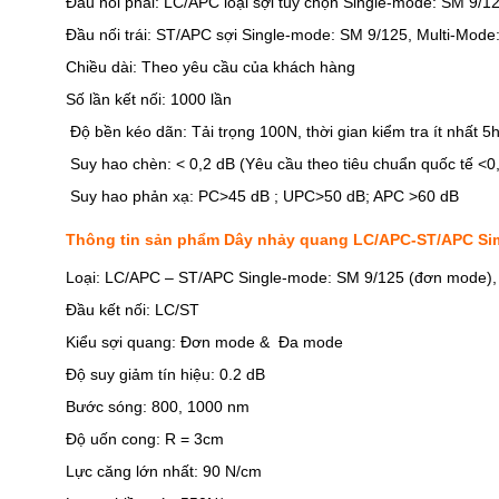
Đầu nối phải: LC/APC loại sợi tùy chọn Single-mode: SM 9
Đầu nối trái: ST/APC sợi Single-mode: SM 9/125, Multi-Mo
Chiều dài: Theo yêu cầu của khách hàng
Số lần kết nối: 1000 lần
Độ bền kéo dãn: Tải trọng 100N, thời gian kiểm tra ít nhất 5
Suy hao chèn: < 0,2 dB (Yêu cầu theo tiêu chuẩn quốc tế <0
Suy hao phản xạ: PC>45 dB ; UPC>50 dB; APC >60 dB
Thông tin sản phẩm Dây nhảy quang LC/APC-ST/APC Si
Loại: LC/APC – ST/APC Single-mode: SM 9/125 (đơn mode)
Đầu kết nối: LC/ST
Kiểu sợi quang: Đơn mode & Đa mode
Độ suy giảm tín hiệu: 0.2 dB
Bước sóng: 800, 1000 nm
Độ uốn cong: R = 3cm
Lực căng lớn nhất: 90 N/cm