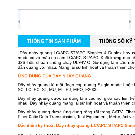
THÔNG TIN SẢN PHẨM
THÔNG SỐ KỸ
Dây nhảy quang LC/APC-ST/APC Simplex & Duplex hay còn
mode có vỏ màu da cam LC/APC-ST/APC. Khối lượng nhỏ nhẹ,
326 Tiêu chuẩn chống cháy UL94V-O. Sử dụng làm cầu nối gi
dẫn quang với nhau. Mang lại sự linh hoạt và thuận thiện c
ỨNG DỤNG CỦA DÂY NHẢY QUANG
Dây nhảy quang là một đoạn cáp quang Single-mode hoặc Mu
SC, LC, FC, ST, MU, MT-RJ, MPO, E2000 …
Dây nhảy quang được sử dụng làm cầu nối giữa các liên kết
nhau. Dây nhảy quang mang lại sự linh hoạt và thuận thiện
Dây nhảy quang được ứng dụng rộng rãi trong CATV; Fiber 
Fiber 0ptic Data Transmission; Test Equipment; Metro; Acti
Đặc điểm kỹ thuật Dây nhảy quang LC/APC-ST/APC Simp