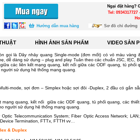
Ngại đặt hàng? G
Tel: 0934317727 
Ho
Hướng dẫn mua hàng
Sơ đồ chỉ đường
 THUẬT
HÌNH ẢNH SẢN PHẨM
VIDEO SẢN 
 gọi là Dây nhảy quang Single-mode (đơn mốt) có vỏ màu vàng &
 dễ dàng sử dụng – plug and play Tuân theo các chuẩn JSC, IEC, Be
ữa các liên kết mạng quang, kết nối giữa các ODF quang, tủ phối qu
ho người sử dụng hệ thống mạng quang.
lti-mode, sợi đơn – Simplex hoặc sợi đôi -Duplex, 2 đầu có gắn sẵ
 mạng quang, kết nối giữa các ODF quang, tủ phối quang, các thiết
 cho người sử dụng hệ thống mạng quang.
Optic Telecommunication System; Fiber Optic Access Network; LAN; 
ve Device Termination, FTTx, FTTH vv…
lex & Duplex