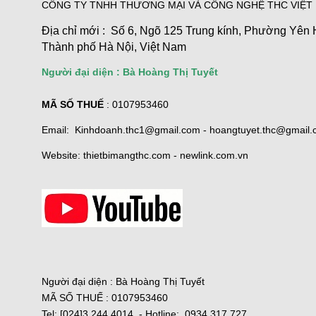
CÔNG TY TNHH THƯƠNG MẠI VÀ CÔNG NGHỆ THC VIỆT
Địa chỉ mới : Số 6, Ngõ 125 Trung kính, Phường Yên 
Thành phố Hà Nội, Việt Nam
Người đại diện : Bà Hoàng Thị Tuyết
MÃ SỐ THUẾ
: 0107953460
Email: Kinhdoanh.thc1@gmail.com - hoangtuyet.thc@gmail
Website: thietbimangthc.com - newlink.com.vn
Người đại diện : Bà Hoàng Thị Tuyết
MÃ SỐ THUẾ : 0107953460
Tel: [024]3 244 4014 - Hotline: 0934 317 727