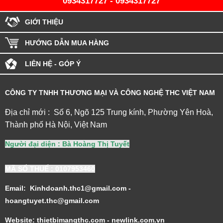
0934317727
-
0934317727
GIỚI THIỆU
HƯỚNG DẪN MUA HÀNG
LIÊN HỆ - GÓP Ý
CÔNG TY TNHH THƯƠNG MẠI VÀ CÔNG NGHỆ THC VIỆT NAM
Địa chỉ mới : Số 6, Ngõ 125 Trung kính, Phường Yên Hoà,
Thành phố Hà Nội, Việt Nam
Người đại diện : Bà Hoàng Thị Tuyết
MÃ SỐ THUẾ
: 0107953460
Email: Kinhdoanh.thc1@gmail.com -
hoangtuyet.thc@gmail.com
Website: thietbimangthc.com - newlink.com.vn