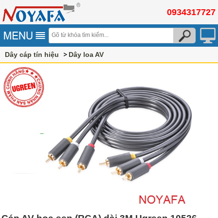
0934317727
Dây cáp tín hiệu
Dây loa AV