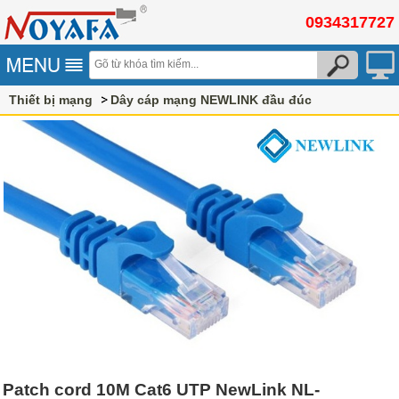
0934317727
Thiết bị mạng
Dây cáp mạng NEWLINK đầu đúc
Patch cord 10M Cat6 UTP NewLink NL-