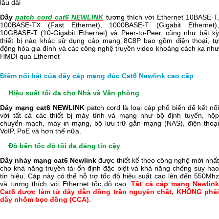
lâu dài
Dây
patch cord cat6 NEWLINK
tương thích với Ethernet 10BASE-T
100BASE-TX (Fast Ethernet), 1000BASE-T (Gigabit Ethernet),
10GBASE-T (10-Gigabit Ethernet) và Peer-to-Peer, cũng như bất kỳ
thiết bị nào khác sử dụng cáp mạng 8C8P bao gồm điện thoại, tự
động hóa gia đình và các công nghệ truyền video khoảng cách xa như
HMDI qua Ethernet
Điểm nổi bật của dây cáp mạng đúc Cat6 Newlink cao cấp
Hiệu suất tối đa cho Nhà và Văn phòng
Dây mạng cat6 NEWLINK
patch cord là loại cáp phổ biến để kết nố
với tất cả các thiết bị máy tính và mạng như bộ định tuyến, hộp
chuyển mạch, máy in mạng, bộ lưu trữ gắn mạng (NAS), điện thoại
VoIP, PoE và hơn thế nữa.
Độ bền tốc độ tối đa đáng tin cậy
Dây nhảy mạng cat6 Newlink
được thiết kế theo công nghệ mới nhấ
cho khả năng truyền tải ổn định đặc biệt và khả năng chống suy hao
tín hiệu. Cáp này có thể hỗ trợ tốc độ hiệu suất cao lên đến 550Mhz
và tương thích với Ethernet tốc độ cao.
Tất cả cáp mạng Newlin
Cat6 được làm từ dây dẫn đồng trần nguyên chất, KHÔNG phải
dây nhôm bọc đồng (CCA).