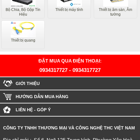
Bộ Chia, Bộ Gộp Tín
Thiết bị máy tính
Thiết bị âm sàn, Âm
Hiệu
tường
Thiết bị quang
ĐẶT MUA QUA ĐIỆN THOẠI:
0934317727
-
0934317727
GIỚI THIỆU
HƯỚNG DẪN MUA HÀNG
LIÊN HỆ - GÓP Ý
CÔNG TY TNHH THƯƠNG MẠI VÀ CÔNG NGHỆ THC VIỆT NAM