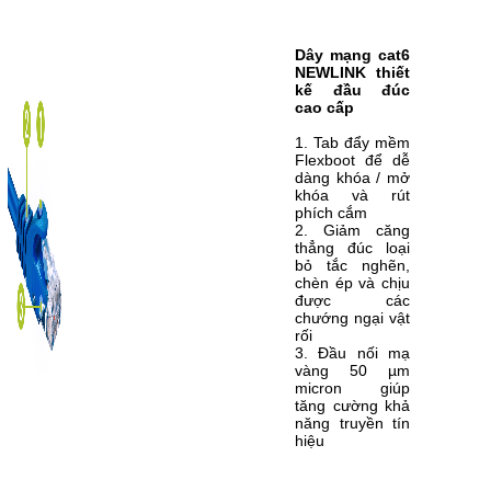
Dây mạng cat6
NEWLINK thiết
kế đầu đúc
cao cấp
1. Tab đẩy mềm
Flexboot để dễ
dàng khóa / mở
khóa và rút
phích cắm
2. Giảm căng
thẳng đúc loại
bỏ tắc nghẽn,
chèn ép và chịu
được các
chướng ngại vật
rối
3. Đầu nối mạ
vàng 50 µm
micron giúp
tăng cường khả
năng truyền tín
hiệu