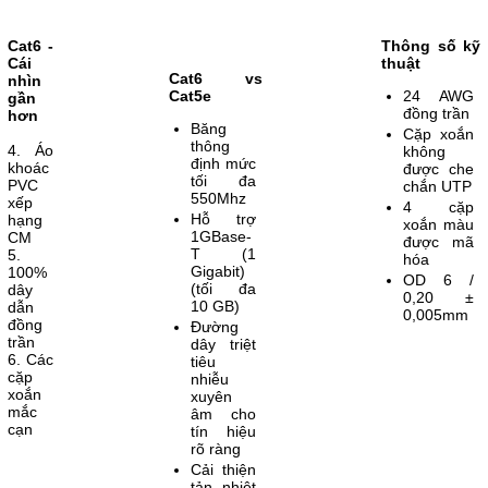
Cat6 -
Thông số kỹ
Cái
thuật
Cat6 vs
nhìn
Cat5e
24 AWG
gần
đồng trần
hơn
Băng
Cặp xoắn
thông
4. Áo
không
định mức
khoác
được che
tối đa
PVC
chắn UTP
550Mhz
xếp
4 cặp
Hỗ trợ
hạng
xoắn màu
1GBase-
CM
được mã
T (1
5.
hóa
Gigabit)
100%
OD 6 /
(tối đa
dây
0,20 ±
10 GB)
dẫn
0,005mm
đồng
Đường
trần
dây triệt
6. Các
tiêu
cặp
nhiễu
xoắn
xuyên
mắc
âm cho
cạn
tín hiệu
rõ ràng
Cải thiện
tản nhiệt