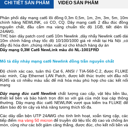
CHI TIẾT SẢN PHẨM
VIDEO SẢN PHẨM
Phân phối dây mạng cat6 lõi đồng 0,3m 0,5m, 1m, 2m, 3m, 5m, 10m
chính hãng NEWLINK, có CO, CQ. Dây mạng cat6 2 đầu đúc đồng
nguyên chất, đầu cắm mạ vàng chuẩn tốc độ 1GB, tiết diện lõi
24AWG.
THC bán dây patch cord cat6 10m Newlink ,dây nhẩy Newlink cat6 dài
10m chính hãng chạy tốc độ 10/100/1000 giá rẻ nhất tại Hà Nội ,có
đầy đủ hóa đơn ,chứng nhận xuất xứ cho khách hàng dự án
Dây mạng 0,3M Cat6 NewLink màu đỏ NL-1001FRD
Mô tả dây nhảy mạng cat6 Newlink đồng trần nguyên chất
Độ chính xác cao, tuân thủ Cat 6, ANSI / TIA-568-C.2, được FLUKE
xác minh, Cáp Ethernet LAN Patch, được kết thúc trước với đầu nối
RJ45 và có nhiều màu sắc để mã hóa màu phù hợp cho các kết nối
mạng
Dây mạng đúc cat6 Newlink
chất lượng cao cấp, vật liệu bền lâu
thiết kế bền và bảo hành trọn đời so với giá của một loại cáp thông
thường. Dây mạng đúc cat6 NEWLINK vượt qua kiểm tra FLUKE để
đảm bảo độ tin cậy và khả năng tương thích tối đa.
Các dây dẫn bện UTP 24AWG cho tính linh hoạt, xoắn từng cặp, các
tiếp điểm
mạ vàng 50 micron
để truyền dữ liệu tốc độ cao và chống ă
mòn, cũng như các bốt giảm căng thẳng, được đúc, cho kết nối bền và