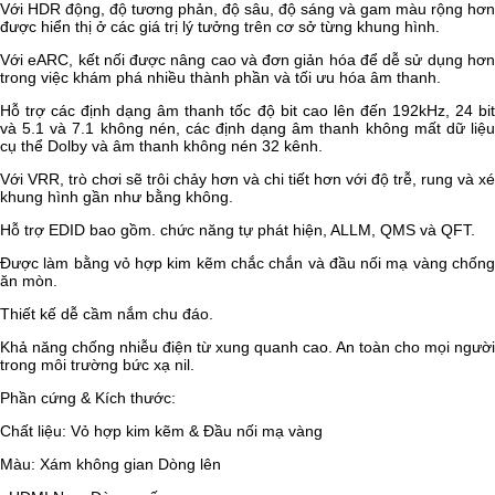
Với HDR động, độ tương phản, độ sâu, độ sáng và gam màu rộng hơn
được hiển thị ở các giá trị lý tưởng trên cơ sở từng khung hình.
Với eARC, kết nối được nâng cao và đơn giản hóa để dễ sử dụng hơn
trong việc khám phá nhiều thành phần và tối ưu hóa âm thanh.
Hỗ trợ các định dạng âm thanh tốc độ bit cao lên đến 192kHz, 24 bit
và 5.1 và 7.1 không nén, các định dạng âm thanh không mất dữ liệu
cụ thể Dolby và âm thanh không nén 32 kênh.
Với VRR, trò chơi sẽ trôi chảy hơn và chi tiết hơn với độ trễ, rung và xé
khung hình gần như bằng không.
Hỗ trợ EDID bao gồm. chức năng tự phát hiện, ALLM, QMS và QFT.
Được làm bằng vỏ hợp kim kẽm chắc chắn và đầu nối mạ vàng chống
ăn mòn.
Thiết kế dễ cầm nắm chu đáo.
Khả năng chống nhiễu điện từ xung quanh cao. An toàn cho mọi người
trong môi trường bức xạ nil.
Phần cứng & Kích thước:
Chất liệu: Vỏ hợp kim kẽm & Đầu nối mạ vàng
Màu: Xám không gian Dòng lên