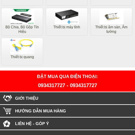
Bộ Chia, Bộ Gộp Tín
Thiết bị máy tính
Thiết bị âm sàn, Âm
Hiệu
tường
Thiết bị quang
ĐẶT MUA QUA ĐIỆN THOẠI:
0934317727
-
0934317727
GIỚI THIỆU
HƯỚNG DẪN MUA HÀNG
LIÊN HỆ - GÓP Ý