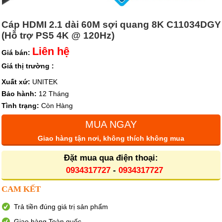
Cáp HDMI 2.1 dài 60M sợi quang 8K C11034DGY
(Hỗ trợ PS5 4K @ 120Hz)
Liên hệ
Giá bán:
Giá thị trường :
Xuất xứ:
UNITEK
Bảo hành:
12 Tháng
Tình trạng:
Còn Hàng
MUA NGAY
Giao hàng tận nơi, không thích không mua
Đặt mua qua điện thoại:
0934317727
-
0934317727
CAM KẾT
Trả tiền đúng giá trị sản phẩm
Giao hàng Toàn quốc