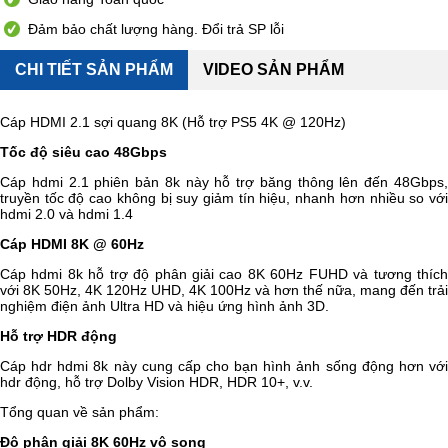
Đảm bảo chất lượng hàng. Đổi trả SP lỗi
CHI TIẾT SẢN PHẨM
VIDEO SẢN PHẨM
Cáp HDMI 2.1 sợi quang 8K (Hỗ trợ PS5 4K @ 120Hz)
Tốc độ siêu cao 48Gbps
Cáp hdmi 2.1 phiên bản 8k này hỗ trợ băng thông lên đến 48Gbps,
truyền tốc độ cao không bị suy giảm tín hiệu, nhanh hơn nhiều so với
hdmi 2.0 và hdmi 1.4
Cáp HDMI 8K @ 60Hz
Cáp hdmi 8k hỗ trợ độ phân giải cao 8K 60Hz FUHD và tương thích
với 8K 50Hz, 4K 120Hz UHD, 4K 100Hz và hơn thế nữa, mang đến trải
nghiệm điện ảnh Ultra HD và hiệu ứng hình ảnh 3D.
Hỗ trợ HDR động
Cáp hdr hdmi 8k này cung cấp cho bạn hình ảnh sống động hơn với
hdr động, hỗ trợ Dolby Vision HDR, HDR 10+, v.v.
Tổng quan về sản phẩm:
Độ phân giải 8K 60Hz vô song