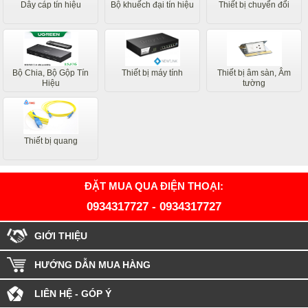
Dây cáp tín hiệu
Bộ khuếch đại tín hiệu
Thiết bị chuyển đổi
Bộ Chia, Bộ Gộp Tín
Thiết bị máy tính
Thiết bị âm sàn, Âm
Hiệu
tường
Thiết bị quang
ĐẶT MUA QUA ĐIỆN THOẠI:
0934317727
-
0934317727
GIỚI THIỆU
HƯỚNG DẪN MUA HÀNG
LIÊN HỆ - GÓP Ý