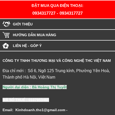
ĐẶT MUA QUA ĐIỆN THOẠI:
0934317727
-
0934317727
GIỚI THIỆU
HƯỚNG DẪN MUA HÀNG
LIÊN HỆ - GÓP Ý
CÔNG TY TNHH THƯƠNG MẠI VÀ CÔNG NGHỆ THC VIỆT NAM
Địa chỉ mới : Số 6, Ngõ 125 Trung kính, Phường Yên Hoà,
Thành phố Hà Nội, Việt Nam
Người đại diện : Bà Hoàng Thị Tuyết
MÃ SỐ THUẾ
: 0107953460
Email: Kinhdoanh.thc1@gmail.com -