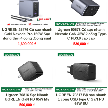
UGREEN 25876 Củ sạc nhanh
Ugreen 90573 Củ sạc nhanh
GaN Nexode Pro 160W Sạc
Nexode GaN 45W 2 cổng Type-
đồng thời 4 cổng ,Công suất
C PD3.0 cao cấp
140W
1,690,000 ₫
539,000 ₫
Ugreen 70816 Sạc Nhanh
UGREEN 70817 Bộ sạc nhanh
UGREEN GaN PD 65W Mỹ
1 cổng USB type C GaN PD
65W EU
590,000 ₫