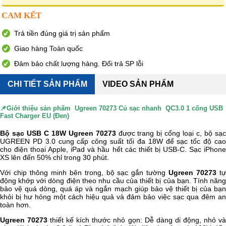
CAM KẾT
Trả tiền đúng giá trị sản phẩm
Giao hàng Toàn quốc
Đảm bảo chất lượng hàng. Đổi trả SP lỗi
CHI TIẾT SẢN PHẨM
VIDEO SẢN PHẨM
📌Giới thiệu sản phẩm
Ugreen 70273 Củ sạc nhanh QC3.0 1 cổng USB
Fast Charger EU (Đen)
Bộ sạc USB C 18W Ugreen 70273
được trang bị cổng loại c, bộ sạ
UGREEN PD 3.0 cung cấp công suất tối đa 18W để sạc tốc độ cao
cho điện thoại Apple, iPad và hầu hết các thiết bị USB-C. Sạc iPhone
XS lên đến 50% chỉ trong 30 phút.
Với chip thông minh bên trong, bộ sạc gắn tường
Ugreen 70273
t
động khớp với dòng điện theo nhu cầu của thiết bị của bạn. Tính năng
bảo vệ quá dòng, quá áp và ngắn mạch giúp bảo vệ thiết bị của bạn
khỏi bị hư hỏng một cách hiệu quả và đảm bảo việc sạc qua đêm an
toàn hơn.
Ugreen 70273
thiết kế kích thước nhỏ gọn: Dễ dàng di động, nhỏ v