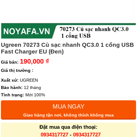
Ugreen 70273 Củ sạc nhanh QC3.0 1 cổng USB
Fast Charger EU (Đen)
190,000 ₫
Giá bán:
Giá thị trường :
Xuất xứ:
UGREEN
Bảo hành:
12 tháng
Tình trạng:
Mới 100%
MUA NGAY
Giao hàng tận nơi, không thích không mua
Đặt mua qua điện thoại:
0934317727
-
0934317727