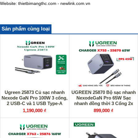
Website: thietbimangthc.com - newlink.com.vn
Sản phẩm cùng loại
Ugreen 25873 Củ sạc nhanh
UGREEN 25870 Bộ sạc nhanh
Nexode GaN Pro 100W 3 cổng,
NexodeGaN Pro 65W Sạc
2 USB-C và 1 USB Type-A
nhanh đồng thời 3 Cổng 2x
USB-C & 1x USB-A
1,190,000 ₫
899,000 ₫