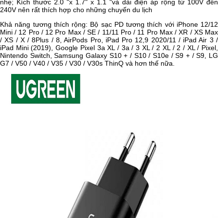
nhẹ; Kích thước 2.0 "x 1.7" x 1.1 "và dải điện áp rộng từ 100V đến
240V nên rất thích hợp cho những chuyến du lịch
Khả năng tương thích rộng: Bộ sạc PD tương thích với iPhone 12/12
Mini / 12 Pro / 12 Pro Max / SE / 11/11 Pro / 11 Pro Max / XR / XS Max
/ XS / X / 8Plus / 8, AirPods Pro, iPad Pro 12,9 2020/11 / iPad Air 3 /
iPad Mini (2019), Google Pixel 3a XL / 3a / 3 XL / 2 XL / 2 / XL / Pixel,
Nintendo Switch, Samsung Galaxy S10 + / S10 / S10e / S9 + / S9, LG
G7 / V50 / V40 / V35 / V30 / V30s ThinQ và hơn thế nữa.