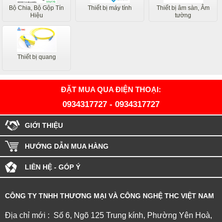
Bộ Chia, Bộ Gộp Tín
Thiết bị máy tính
Thiết bị âm sàn, Âm
Hiệu
tường
Thiết bị quang
ĐẶT MUA QUA ĐIỆN THOẠI:
0934317727
-
0934317727
GIỚI THIỆU
HƯỚNG DẪN MUA HÀNG
LIÊN HỆ - GÓP Ý
CÔNG TY TNHH THƯƠNG MẠI VÀ CÔNG NGHỆ THC VIỆT NAM
Địa chỉ mới : Số 6, Ngõ 125 Trung kính, Phường Yên Hoà,