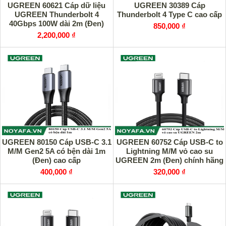
UGREEN 60621 Cáp dữ liệu
UGREEN 30389 Cáp
UGREEN Thunderbolt 4
Thunderbolt 4 Type C cao cấp
40Gbps 100W dài 2m (Đen)
850,000 ₫
chính hãng
2,200,000 ₫
UGREEN 80150 Cáp USB-C 3.1
UGREEN 60752 Cáp USB-C to
M/M Gen2 5A có bện dài 1m
Lightning M/M vỏ cao su
(Đen) cao cấp
UGREEN 2m (Đen) chính hãng
400,000 ₫
320,000 ₫