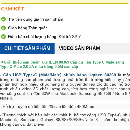
CAM KẾT
Trả tiền đúng giá trị sản phẩm
Giao hàng Toàn quốc
Đảm bảo chất lượng hàng. Đổi trả SP lỗi
CHI TIẾT SẢN PHẨM
VIDEO SẢN PHẨM
📌Giới thiệu sản phẩm
UGREEN 80369 Cáp dữ liệu Type C Male sang
Type C Male 2.0 5A màu trắng 0,5M cao cấp
-
Cáp USB Type-C (Male/Male) chính hãng Ugreen 80369
là mộ
trong những sản phẩm chất lượng nhất trên thị trường hiện nay, sản
phẩm tích hợp nhiều chức năng như truyền dữ liệu tốc độ cao, hỗ trợ
trình chiếu video 3D chất lượng cao, tích hợp công nghệ sạc nhanh
với công suất lên đến 60W cho Macbook, Samsung S8 / S9 / Note 8 /
Note 9...
- Hỗ trợ truyền dữ liệu tốc độ cao lên đến 480Mbps
- Tương thích với hầu hết các thiết bị hỗ trợ cổng USB Type-C như
Macbook, Samsung Galaxy S8/S8+/S9/S9+/Note 8... cắm là nhận,
không cần cài đặt Driver.