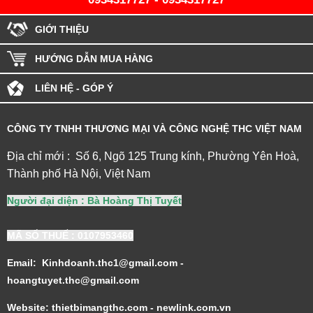
GIỚI THIỆU
HƯỚNG DẪN MUA HÀNG
LIÊN HỆ - GÓP Ý
CÔNG TY TNHH THƯƠNG MẠI VÀ CÔNG NGHỆ THC VIỆT NAM
Địa chỉ mới : Số 6, Ngõ 125 Trung kính, Phường Yên Hoà,
Thành phố Hà Nội, Việt Nam
Người đại diện : Bà Hoàng Thị Tuyết
MÃ SỐ THUẾ
: 0107953460
Email: Kinhdoanh.thc1@gmail.com -
hoangtuyet.thc@gmail.com
Website: thietbimangthc.com - newlink.com.vn