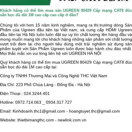
Khách hàng có thể tìm mua sản UGREEN 80429 Cáp mạng CAT8 đúc
sẵn bọc dù dài 1M cao cấp cao cấp ở đâu?
Chúng tôi với hơn 15 năm kinh nghiệm, mang ra thị trường dòng Sản
Phẩm của Ugreen đầu tiện tại Việt nam, và cung cấp HDMI Ugreen
đầu tiên tại Hà Nội luôn luôn đặt sự uy tín chất lượng lên hàng đầu và
mong muốn mang tới cho khách hàng những sản phẩm với chất lượng
vượt trội đem lại cho người tiêu dùng một trải nghiệm sử dụng sản
phẩm tuyệt vời.Sản Phẩm Ugreen luôn được bảo hành chu đáo nhất.
Mọi thắc mắc xin vui lòng liên hệ với UGREEN HÀ NỘI
Quý khách hàng có thể tìm mua
UGREEN 80429 Cáp mạng CAT8 đú
sẵn bọc dù dài 1M cao cấp tại:
Công ty TNHH Thương Mại và Công Nghệ THC Việt Nam
Địa Chỉ: 223 Phố Chùa Láng - Đống Đa - Hà Nội
Điện Thoại : 024.3244.401
Hotline: 0972.714.063 _ 0934.317.727
Email: Kinhdoanh.thc1@gmail.com - hoangtuyet.thc@gmail.com
Website: thietbimangthc.com - newlink.com.vn