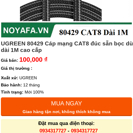
UGREEN 80429 Cáp mạng CAT8 đúc sẵn bọc dù
dài 1M cao cấp
100,000 ₫
Giá bán:
Giá thị trường :
Xuất xứ:
UGREEN
Bảo hành:
12 tháng
Tình trạng:
Mới 100%
MUA NGAY
Giao hàng tận nơi, không thích không mua
Đặt mua qua điện thoại:
0934317727
-
0934317727