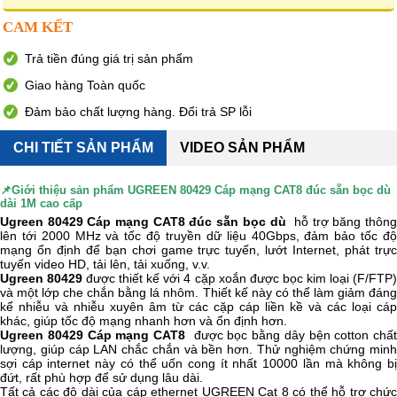
CAM KẾT
Trả tiền đúng giá trị sản phẩm
Giao hàng Toàn quốc
Đảm bảo chất lượng hàng. Đổi trả SP lỗi
CHI TIẾT SẢN PHẨM
VIDEO SẢN PHẨM
📌Giới thiệu sản phẩm
UGREEN 80429 Cáp mạng CAT8 đúc sẵn bọc dù
dài 1M cao cấp
Ugreen 80429 Cáp mạng CAT8 đúc sẵn bọc dù
hỗ trợ băng thôn
lên tới 2000 MHz và tốc độ truyền dữ liệu 40Gbps, đảm bảo tốc độ
mạng ổn định để bạn chơi game trực tuyến, lướt Internet, phát trực
tuyến video HD, tải lên, tải xuống, v.v.
Ugreen 80429
được thiết kế với 4 cặp xoắn được bọc kim loại (F/FTP
và một lớp che chắn bằng lá nhôm. Thiết kế này có thể làm giảm đáng
kể nhiễu và nhiễu xuyên âm từ các cặp cáp liền kề và các loại cáp
khác, giúp tốc độ mạng nhanh hơn và ổn định hơn.
Ugreen 80429 Cáp mạng CAT8
được bọc bằng dây bện cotton chất
lượng, giúp cáp LAN chắc chắn và bền hơn. Thử nghiệm chứng minh
sợi cáp internet này có thể uốn cong ít nhất 10000 lần mà không bị
đứt, rất phù hợp để sử dụng lâu dài.
Tất cả các độ dài của cáp ethernet UGREEN Cat 8 có thể hỗ trợ chức