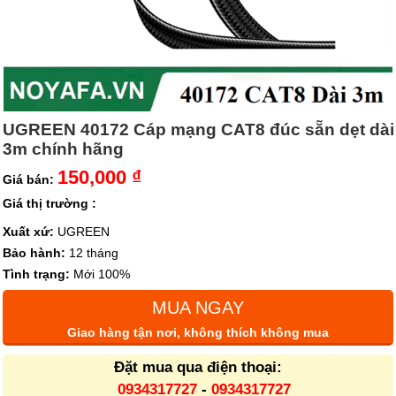
UGREEN 40172 Cáp mạng CAT8 đúc sẵn dẹt dài
3m chính hãng
150,000 ₫
Giá bán:
Giá thị trường :
Xuất xứ:
UGREEN
Bảo hành:
12 tháng
Tình trạng:
Mới 100%
MUA NGAY
Giao hàng tận nơi, không thích không mua
Đặt mua qua điện thoại:
0934317727
-
0934317727