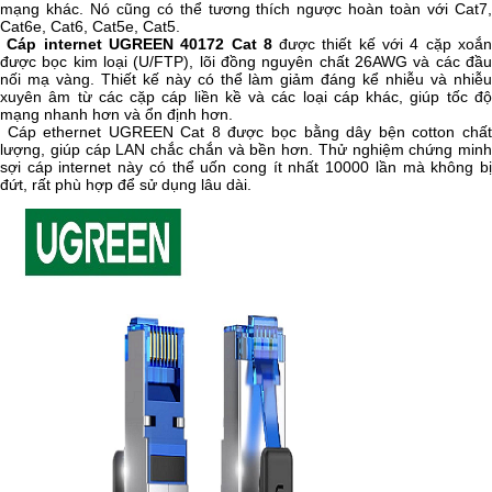
mạng khác. Nó cũng có thể tương thích ngược hoàn toàn với Cat7,
Cat6e, Cat6, Cat5e, Cat5.
Cáp internet UGREEN 40172 Cat 8
được thiết kế với 4 cặp xoắ
được bọc kim loại (U/FTP), lõi đồng nguyên chất 26AWG và các đầu
nối mạ vàng. Thiết kế này có thể làm giảm đáng kể nhiễu và nhiễu
xuyên âm từ các cặp cáp liền kề và các loại cáp khác, giúp tốc độ
mạng nhanh hơn và ổn định hơn.
Cáp ethernet UGREEN Cat 8 được bọc bằng dây bện cotton chất
lượng, giúp cáp LAN chắc chắn và bền hơn. Thử nghiệm chứng minh
sợi cáp internet này có thể uốn cong ít nhất 10000 lần mà không bị
đứt, rất phù hợp để sử dụng lâu dài.