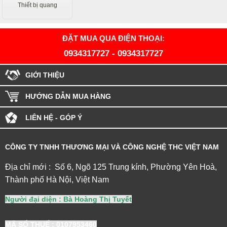
Thiết bị quang
ĐẶT MUA QUA ĐIỆN THOẠI:
0934317727
-
0934317727
GIỚI THIỆU
HƯỚNG DẪN MUA HÀNG
LIÊN HỆ - GÓP Ý
CÔNG TY TNHH THƯƠNG MẠI VÀ CÔNG NGHỆ THC VIỆT NAM
Địa chỉ mới : Số 6, Ngõ 125 Trung kính, Phường Yên Hoà,
Thành phố Hà Nội, Việt Nam
Người đại diện : Bà Hoàng Thị Tuyết
MÃ SỐ THUẾ
: 0107953460