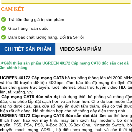
CAM KẾT
Trả tiền đúng giá trị sản phẩm
Giao hàng Toàn quốc
Đảm bảo chất lượng hàng. Đổi trả SP lỗi
CHI TIẾT SẢN PHẨM
VIDEO SẢN PHẨM
📌Giới thiệu sản phẩm
UGREEN 40172 Cáp mạng CAT8 đúc sẵn dẹt dài
3m chính hãng
UGREEN 40172 Cáp mạng CAT8
hỗ trợ băng thông lên tới 2000 MH
và tốc độ truyền dữ liệu 40Gbps, đảm bảo tốc độ mạng ổn định để
bạn chơi game trực tuyến, lướt Internet, phát trực tuyến video HD, tải
lên, tải xuống, v.v.
Cáp mạng CAT8 đúc sẵn dẹt
sử dụng thiết kế phẳng và mỏng độc
đáo, cho phép lắp đặt sạch hơn và an toàn hơn. Cho dù bạn muốn lắp
đặt nó dưới cửa, qua cửa sổ hay ẩn dưới tấm thảm, đều có thể thực
hiện rất dễ dàng. Nó rất thích hợp cho hệ thống dây điện trong nhà.
UGREEN 40172 Cáp mạng CAT8 đúc sẵn dẹt dài 3m
có thể tươn
thích hoàn hảo với máy tính, máy tính xách tay, modem, bộ định
tuyến, PS5, PS4, PS3, X-Box 360, X-Box One, Nintendo Switch, bộ
chuyển mạch mạng, ADSL , bộ điều hợp mạng, hub và các thiết bị