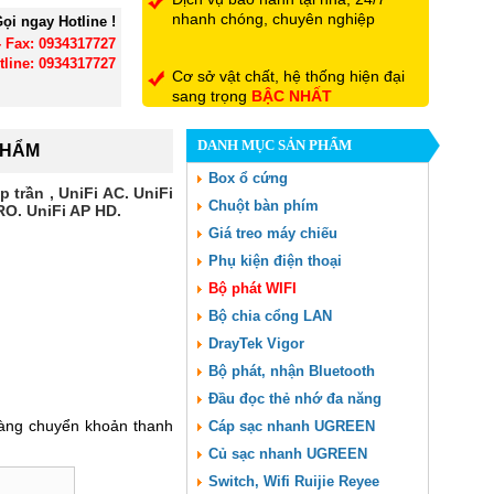
nhanh chóng, chuyên nghiệp
ọi ngay Hotline !
- Fax: 0934317727
tline: 0934317727
Cơ sở vật chất, hệ thống hiện đại
sang trọng
BẬC NHẤT
DANH MỤC SẢN PHẨM
PHẨM
Đội ngũ nhân viên có trình độ
chuyên môn, tận tình hết mình vì
Box ổ cứng
p trần , UniFi AC. UniFi
khách hàng
Chuột bàn phím
RO. UniFi AP HD.
Giá treo máy chiếu
Phụ kiện điện thoại
Bộ phát WIFI
Bộ chia cổng LAN
DrayTek Vigor
Bộ phát, nhận Bluetooth
Đầu đọc thẻ nhớ đa năng
hàng chuyển khoản thanh
Cáp sạc nhanh UGREEN
Củ sạc nhanh UGREEN
Switch, Wifi Ruijie Reyee