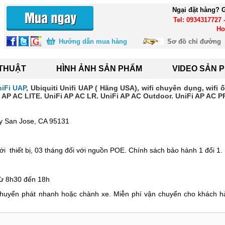
Ngại đặt hàng? G
Tel: 0934317727 
Ho
Hướng dẫn mua hàng
Sơ đồ chỉ đường
 THUẬT
HÌNH ẢNH SẢN PHẨM
VIDEO SẢN 
niFi UAP
, Ubiquiti Unifi UAP ( Hãng USA), wifi chuyên dụng, wifi ố
Fi AP AC LITE. UniFi AP AC LR. UniFi AP AC Outdoor. UniFi AP AC P
ay San Jose, CA 95131
i thiết bị, 03 tháng đối với nguồn POE. Chính sách bảo hành 1 đổi 1.
 từ 8h30 đến 18h
ụ chuyển phát nhanh hoặc chành xe. Miễn phí vận chuyển cho khách 