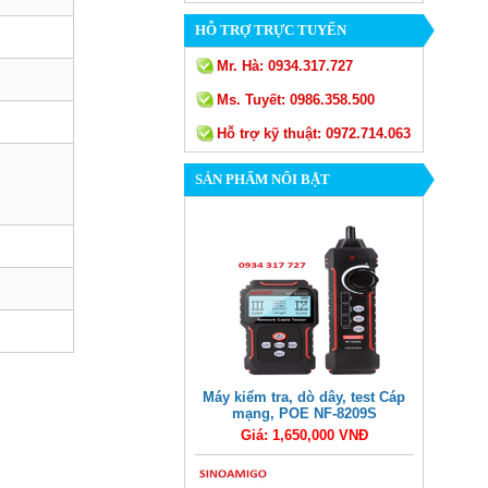
HỖ TRỢ TRỰC TUYẾN
Mr. Hà:
0934.317.727
Ms. Tuyết:
0986.358.500
Hỗ trợ kỹ thuật:
0972.714.063
SẢN PHẨM NỔI BẬT
Máy kiểm tra, dò dây, test Cáp
mạng, POE NF-8209S
Giá: 1,650,000 VNĐ