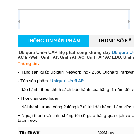
THÔNG TIN SẢN PHẨM
THÔNG SỐ KỸ
Ubiquiti UniFi UAP, Bộ phát sóng không dây
Ubiquiti U
AC In-Wall. UniFi AP. UniFi AP AC. UniFi AP AC EDU. Uni
Thông tin:
- Hãng sản xuất: Ubiquiti Network Inc - 2580 Orchard Parkw
- Tên sản phẩm:
Ubiquiti Unifi AP
- Bảo hành: theo chính sách bảo hành của hãng: 1 năm đối vớ
- Thời gian giao hàng:
+ Nội thành: trong vòng 2 tiếng kể từ khi đặt hàng. Làm việc
+ Ngoại thành và tỉnh: chúng tôi sẽ giao hàng qua dịch v
toán trước.
Tốc độ Wifi
300Mbps