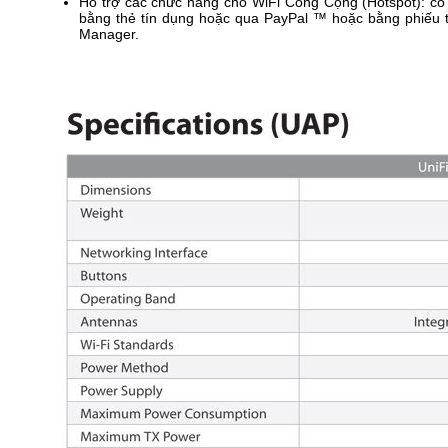
Hỗ trợ các chức năng cho WiFi Công Cộng (Hotspot): có 
bằng thẻ tín dụng hoặc qua PayPal ™ hoặc bằng phiếu th
Manager.