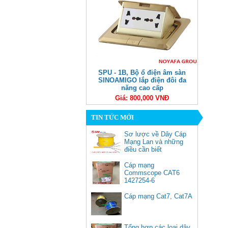
SPU - 1B, Bộ ổ điện âm sàn
SINOAMIGO lắp điện đôi đa
năng cao cấp
Giá: 800,000 VNĐ
TIN TỨC MỚI
Sơ lược về Dây Cáp
Mạng Lan và những
điều cần biết
Cáp mạng
Commscope CAT6
1427254-6
(305m/cuộn)
50252, Bộ chuyển USB Type C
Cáp mạng Cat7, Cat7A
sang Lan 100/1000 kèm 3 cổng
USB 3.0 Ugreen cao cấp
Giá: 900,000 VNĐ
Tổng hợp các loại dây