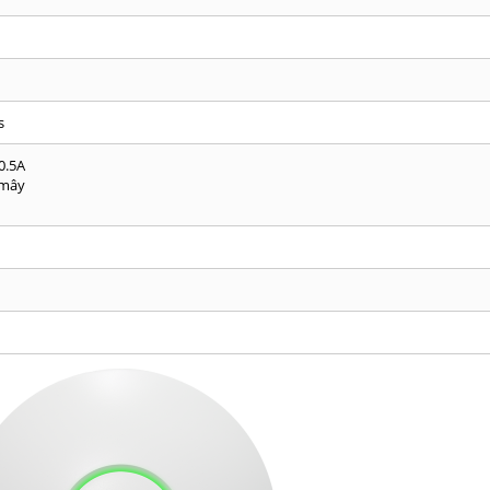
s
0.5A
 mây