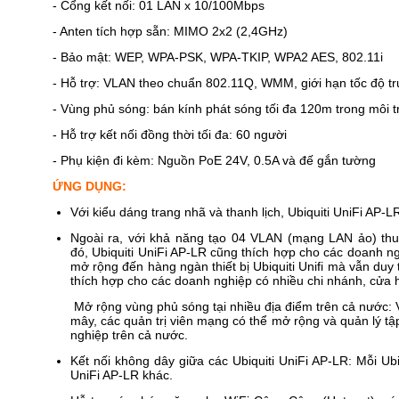
- Cổng kết nối: 01 LAN x 10/100Mbps
- Anten tích hợp sẵn: MIMO 2x2 (2,4GHz)
- Bảo mật: WEP, WPA-PSK, WPA-TKIP, WPA2 AES, 802.11i
- Hỗ trợ: VLAN theo chuẩn 802.11Q, WMM, giới hạn tốc độ t
- Vùng phủ sóng: bán kính phát sóng tối đa 120m trong môi 
- Hỗ trợ kết nối đồng thời tối đa: 60 người
- Phụ kiện đi kèm: Nguồn PoE 24V, 0.5A và đế gắn tường
ỨNG DỤNG:
Với kiểu dáng trang nhã và thanh lịch, Ubiquiti UniFi AP-
Ngoài ra, với khả năng tạo 04 VLAN (mạng LAN ảo) thu
đó, Ubiquiti UniFi AP-LR cũng thích hợp cho các doanh 
mở rộng đến hàng ngàn thiết bị Ubiquiti Unifi mà vẫn duy
thích hợp cho các doanh nghiệp có nhiều chi nhánh, cửa
Mở rộng vùng phủ sóng tại nhiều địa điểm trên cả nước: V
mây, các quản trị viên mạng có thể mở rộng và quản lý tập
nghiệp trên cả nước.
Kết nối không dây giữa các Ubiquiti UniFi AP-LR: Mỗi Ubi
UniFi AP-LR khác.