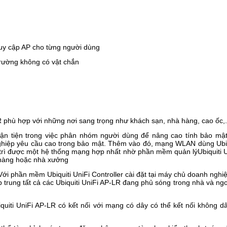
ruy cập AP cho từng người dùng
trường không có vật chắn
LR phù hợp với những nơi sang trọng như khách sạn, nhà hàng, cao ốc,.
ận tiện trong việc phân nhóm người dùng để nâng cao tính bảo mật
nghiệp yêu cầu cao trong bảo mật. Thêm vào đó, mạng WLAN dùng Ubiq
 trì được một hệ thống mạng hợp nhất nhờ phần mềm quản lýUbiquiti Un
 hàng hoặc nhà xưởng
ới phần mềm Ubiquiti UniFi Controller cài đặt tại máy chủ doanh nghi
 trung tất cả các Ubiquiti UniFi AP-LR đang phủ sóng trong nhà và ngo
quiti UniFi AP-LR có kết nối với mạng có dây có thể kết nối không dây