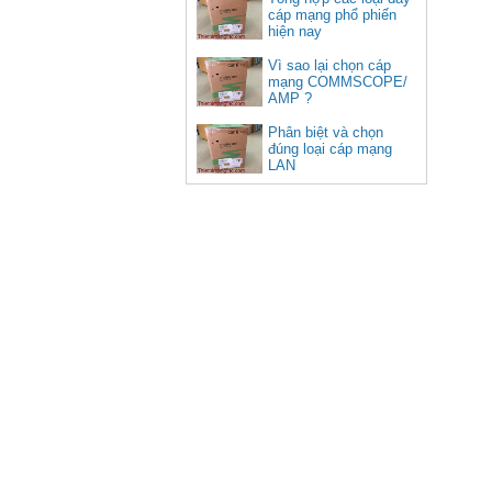
cáp mạng phổ phiến
hiện nay
Vì sao lại chọn cáp
mạng COMMSCOPE/
AMP ?
Phân biệt và chọn
đúng loại cáp mạng
LAN
Cáp HDMI 2.1 dài 10M sợi
quang 8K C11028DGY (Hỗ trợ
PS5 4K @ 120Hz)
Giá: 1,670,000 VNĐ
Hộp âm sàn sinoamigo SPU-1B
lắp Điện, mạng màu đồng cao
cấp