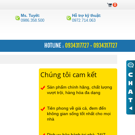
0
Ms. Tuyết:
Hỗ trợ kỹ thuật:
0986.358.500
0972.714.063
HOTLINE :
0934317727 - 0934317727
Chúng tôi cam kết
Sản phẩm chính hãng, chất lượng
vượt trội, hàng hóa đa dạng
Tiên phong về giá cả, đem đến
không gian sống tốt nhất cho mọi
nhà
Dịch vụ bảo hành tại nhà, 24/7