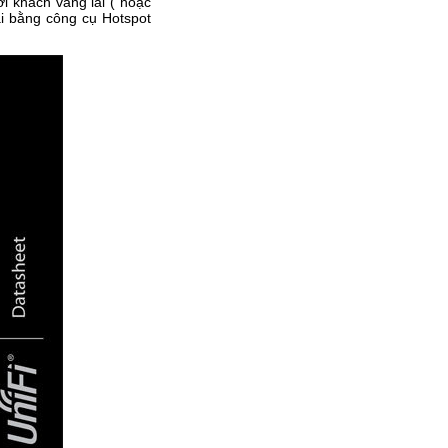
i khách vãng lai ( hoặc
ai bằng công cụ Hotspot
Switch chia mạng 8 cổng
Gigabit với 4 cổng PoE TL-
SG1008P
Giá: 1,890,000 VNĐ
Hub USB 3.0, bộ chia 4 cổng
dài 1m Ugreen UG- 20283 cao
cấp
Giá: 250,000 VNĐ