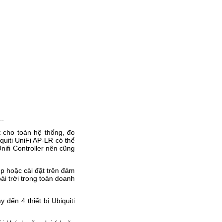
Hộp ổ cắm điện âm bàn cao cấp
sinoamigo SMT-3 mở lắp tự
động
Giá: 5,000,000 VNĐ
..
Cáp DisPlay Port 5M sinoamigo
SN -81005
 cho toàn hệ thống, đo
Giá: 350,000 VNĐ
uiti UniFi AP-LR có thể
ifi Controller nên cũng
ệp hoặc cài đặt trên đám
ài trời trong toàn doanh
 đến 4 thiết bị Ubiquiti