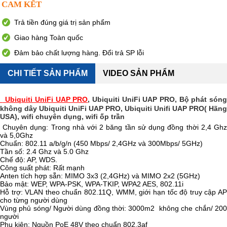
CAM KẾT
Trả tiền đúng giá trị sản phẩm
Giao hàng Toàn quốc
Đảm bảo chất lượng hàng. Đổi trả SP lỗi
CHI TIẾT SẢN PHẨM
VIDEO SẢN PHẨM
Ubiquiti UniFi UAP PRO
, Ubiquiti UniFi UAP PRO, Bộ phát són
không dây Ubiquiti UniFi UAP PRO, Ubiquiti Unifi UAP PRO( Hãng
USA), wifi chuyên dụng, wifi ốp trần
Chuyên dụng: Trong nhà với 2 băng tần sử dụng đồng thời 2,4 Ghz
và 5,0Ghz
Chuẩn: 802.11 a/b/g/n (450 Mbps/ 2,4GHz và 300Mbps/ 5GHz)
Tần số: 2.4 Ghz và 5.0 Ghz
Chế độ: AP, WDS.
Công suất phát: Rất mạnh
Anten tích hợp sẵn: MIMO 3x3 (2,4GHz) và MIMO 2x2 (5GHz)
Bảo mật: WEP, WPA-PSK, WPA-TKIP, WPA2 AES, 802.11i
Hỗ trợ: VLAN theo chuẩn 802.11Q, WMM, giới hạn tốc độ truy cập AP
cho từng người dùng
Vùng phủ sóng/ Người dùng đồng thời: 3000m2 không che chắn/ 200
người
Phụ kiện: Nguồn PoE 48V theo chuẩn 802.3af