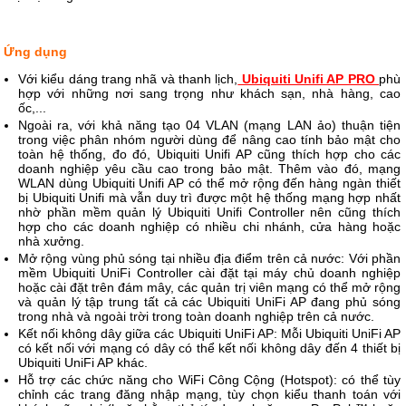
Ứng dụng
Với kiểu dáng trang nhã và thanh lịch,
Ubiquiti Unifi AP PRO
phù
hợp với những nơi sang trọng như khách sạn, nhà hàng, cao
ốc,...
Ngoài ra, với khả năng tạo 04 VLAN (mạng LAN ảo) thuận tiện
trong việc phân nhóm người dùng để nâng cao tính bảo mật cho
toàn hệ thống, đo đó, Ubiquiti Unifi AP cũng thích hợp cho các
doanh nghiệp yêu cầu cao trong bảo mật. Thêm vào đó, mạng
WLAN dùng Ubiquiti Unifi AP có thể mở rộng đến hàng ngàn thiết
bị Ubiquiti Unifi mà vẫn duy trì được một hệ thống mạng hợp nhất
nhờ phần mềm quản lý Ubiquiti Unifi Controller nên cũng thích
hợp cho các doanh nghiệp có nhiều chi nhánh, cửa hàng hoặc
nhà xưởng.
Mở rộng vùng phủ sóng tại nhiều địa điểm trên cả nước: Với phần
mềm Ubiquiti UniFi Controller cài đặt tại máy chủ doanh nghiệp
hoặc cài đặt trên đám mây, các quản trị viên mạng có thể mở rộng
và quản lý tập trung tất cả các Ubiquiti UniFi AP đang phủ sóng
trong nhà và ngoài trời trong toàn doanh nghiệp trên cả nước.
Kết nối không dây giữa các Ubiquiti UniFi AP: Mỗi Ubiquiti UniFi AP
có kết nối với mạng có dây có thể kết nối không dây đến 4 thiết bị
Ubiquiti UniFi AP khác.
Hỗ trợ các chức năng cho WiFi Công Cộng (Hotspot): có thể tùy
chỉnh các trang đăng nhập mạng, tùy chọn kiểu thanh toán với