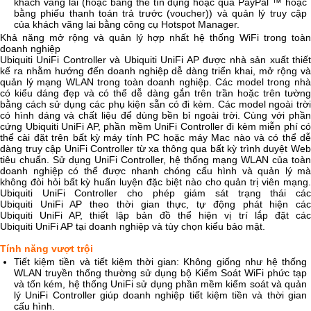
khách vãng lai (hoặc bằng thẻ tín dụng hoặc qua PayPal ™ hoặc
bằng phiếu thanh toán trả trước (voucher)) và quản lý truy cập
của khách vãng lai bằng công cụ Hotspot Manager.
Khả năng mở rộng và quản lý hợp nhất hệ thống WiFi trong toàn
doanh nghiệp
Ubiquiti UniFi Controller và Ubiquiti UniFi AP được nhà sản xuất thiết
kế ra nhằm hướng đến doanh nghiệp dễ dàng triển khai, mở rộng và
quản lý mạng WLAN trong toàn doanh nghiệp. Các model trong nhà
có kiểu dáng đẹp và có thể dễ dàng gắn trên trần hoặc trên tường
bằng cách sử dụng các phụ kiện sẵn có đi kèm. Các model ngoài trời
có hình dáng và chất liệu để dùng bền bỉ ngoài trời. Cùng với phần
cứng Ubiquiti UniFi AP, phần mềm UniFi Controller đi kèm miễn phí có
thể cài đặt trên bất kỳ máy tính PC hoặc máy Mac nào và có thể dễ
dàng truy cập UniFi Controller từ xa thông qua bất kỳ trình duyệt Web
tiêu chuẩn. Sử dụng UniFi Controller, hệ thống mạng WLAN của toàn
doanh nghiệp có thể được nhanh chóng cấu hình và quản lý mà
không đòi hỏi bất kỳ huấn luyện đặc biệt nào cho quản trị viên mạng.
Ubiquiti UniFi Controller cho phép giám sát trạng thái các
Ubiquiti UniFi AP theo thời gian thực, tự động phát hiện các
Ubiquiti UniFi AP, thiết lập bản đồ thể hiện vị trí lắp đặt các
Ubiquiti UniFi AP tại doanh nghiệp và tùy chọn kiểu bảo mật.
Tính năng vượt trội
Tiết kiệm tiền và tiết kiệm thời gian: Không giống như hệ thống
WLAN truyền thống thường sử dụng bộ Kiểm Soát WiFi phức tạp
và tốn kém, hệ thống UniFi sử dụng phần mềm kiểm soát và quản
lý UniFi Controller giúp doanh nghiệp tiết kiệm tiền và thời gian
cấu hình.