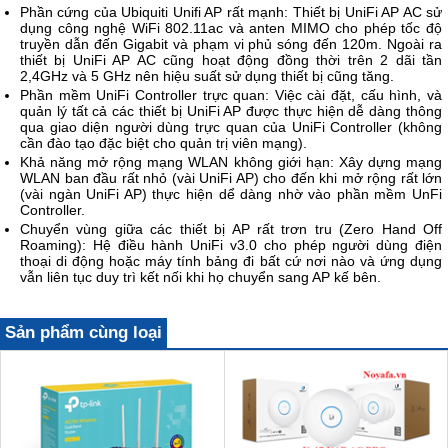
Phần cứng của Ubiquiti Unifi AP rất mạnh: Thiết bị UniFi AP AC sử
dụng công nghệ WiFi 802.11ac và anten MIMO cho phép tốc độ
truyền dẫn đến Gigabit và phạm vi phủ sóng đến 120m. Ngoài ra
thiết bị UniFi AP AC cũng hoạt động đồng thời trên 2 dãi tần
2,4GHz và 5 GHz nên hiệu suất sử dụng thiết bị cũng tăng.
Phần mềm UniFi Controller trực quan: Việc cài đặt, cấu hình, và
quản lý tất cả các thiết bị UniFi AP được thực hiện dễ dàng thông
qua giao diện người dùng trực quan của UniFi Controller (không
cần đào tạo đặc biệt cho quản trị viên mạng).
Khả năng mở rộng mạng WLAN không giới hạn: Xây dựng mạng
WLAN ban đầu rất nhỏ (vài UniFi AP) cho đến khi mở rộng rất lớn
(vài ngàn UniFi AP) thực hiện dể dàng nhờ vào phần mềm UnFi
Controller.
Chuyển vùng giữa các thiết bị AP rất trơn tru (Zero Hand Off
Roaming): Hệ điều hành UniFi v3.0 cho phép người dùng điện
thoại di động hoặc máy tính bảng đi bất cứ nơi nào và ứng dụng
vẫn liên tục duy trì kết nối khi họ chuyển sang AP kế bên.
Sản phẩm cùng loại