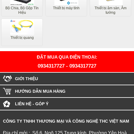
Bộ Chia, Bộ Gộp Tín
Thiết bị máy tính
Thiết bị âm sàn, Âm
Hiệu
tường
Thiết bị quang
ĐẶT MUA QUA ĐIỆN THOẠI:
0934317727
-
0934317727
GIỚI THIỆU
HƯỚNG DẪN MUA HÀNG
LIÊN HỆ - GÓP Ý
CÔNG TY TNHH THƯƠNG MẠI VÀ CÔNG NGHỆ THC VIỆT NAM
Địa chỉ mới : Số 6, Ngõ 125 Trung kính, Phường Yên Hoà,