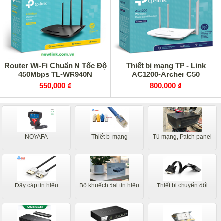
Router Wi-Fi Chuẩn N Tốc Độ
Thiết bị mạng TP - Link
450Mbps TL-WR940N
AC1200-Archer C50
550,000 ₫
800,000 ₫
NOYAFA
Thiết bị mạng
Tủ mạng, Patch panel
Dây cáp tín hiệu
Bộ khuếch đại tín hiệu
Thiết bị chuyển đổi