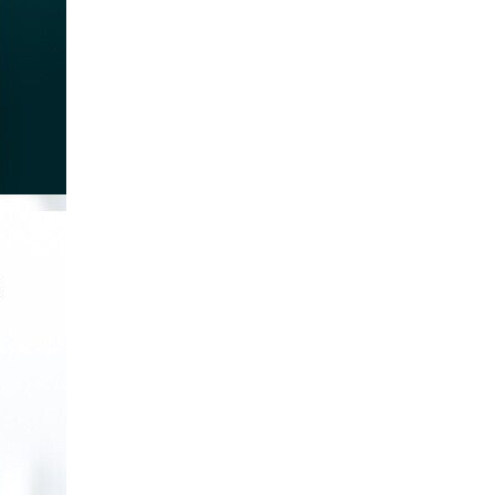
Switch chia mạng 8 cổng
Gigabit với 4 cổng PoE TL-
SG1008P
Giá: 1,890,000 VNĐ
Hub USB 3.0, bộ chia 4 cổng
dài 1m Ugreen UG- 20283 cao
cấp
Giá: 250,000 VNĐ