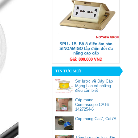
SPU - 1B, Bộ ổ điện âm sàn
SINOAMIGO lắp điện đôi đa
năng cao cấp
Giá: 800,000 VNĐ
TIN TỨC MỚI
Sơ lược về Dây Cáp
Mạng Lan và những
điều cần biết
Cáp mạng
Commscope CAT6
1427254-6
(305m/cuộn)
50252, Bộ chuyển USB Type C
Cáp mạng Cat7, Cat7A
sang Lan 100/1000 kèm 3 cổng
USB 3.0 Ugreen cao cấp
Giá: 900,000 VNĐ
Tổng hợp các loại dây