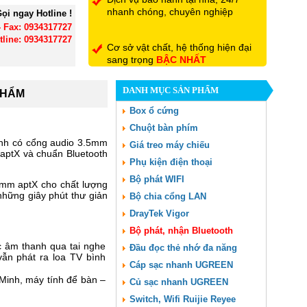
nhanh chóng, chuyên nghiệp
ọi ngay Hotline !
- Fax: 0934317727
tline: 0934317727
Cơ sở vật chất, hệ thống hiện đại
sang trọng
BẬC NHẤT
DANH MỤC SẢN PHẨM
PHẨM
Đội ngũ nhân viên có trình độ
chuyên môn, tận tình hết mình vì
Box ổ cứng
khách hàng
Chuột bàn phím
anh có cổng audio 3.5mm
Giá treo máy chiếu
m aptX và chuẩn Bluetooth
Phụ kiện điện thoại
Bộ phát WIFI
comm aptX cho chất lượng
 những giây phút thư giản
Bộ chia cổng LAN
DrayTek Vigor
Bộ phát, nhận Bluetooth
c âm thanh qua tai nghe
Đầu đọc thẻ nhớ đa năng
vẫn phát ra loa TV bình
Cáp sạc nhanh UGREEN
 Minh, máy tính để bàn –
Củ sạc nhanh UGREEN
Switch, Wifi Ruijie Reyee