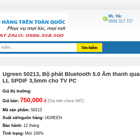
Mr. Hà:
0934.317.727
Ugreen 50213, Bộ phát Bluetooth 5.0 Âm thanh qu
LL SPDIF 3,5mm cho TV PC
Giá thị trường:
750,000
Giá bán:
đ
(Giá trên chưa VAT)
Mã sản phẩm:
50213
Xuất xứ/nguồn hàng:
UGREEN
Bảo hành:
12 tháng
Tình trạng:
Mới 100%