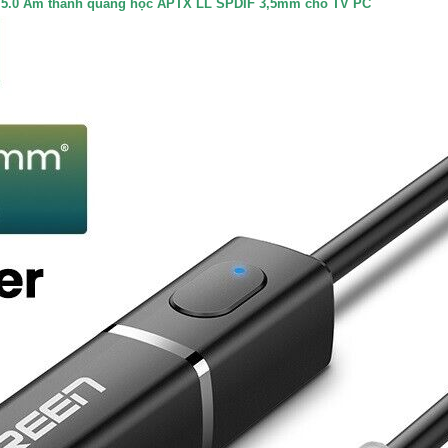
th 5.0 Âm thanh quang học APTX LL SPDIF 3,5mm cho TV PC