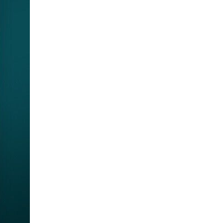
Hộp ổ cắm điện âm bàn cao cấp
sinoamigo SMT-3 mở lắp tự
động
Giá: 5,000,000 VNĐ
Cáp DisPlay Port 5M sinoamigo
SN -81005
Giá: 350,000 VNĐ