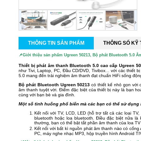
THÔNG TIN SẢN PHẨM
THÔNG SỐ KỸ
📌Giới thiệu sản phẩm
Ugreen 50213, Bộ phát Bluetooth 5.0
Thiết bị phát âm thanh Bluetooth 5.0 cao cấp Ugreen 5
như Tivi, Laptop, PC, Đầu CD/DVD, Tivibox... với các thiết 
5.0 mang đến trải nghiệm âm thanh đạt chuẩn HiFi sống độn
Bộ phát Bluetooth Ugreen 50213
có thiết kế nhỏ gọn với 
âm thanh tuyệt vời. Điểm đặc biệt của thiết bị này là bạn h
cùng với bạn bè và gia đình.
Một số tình huống phổ biến mà các bạn có thể sử dụng 
Kết nối với TV, LCD, LED (hỗ trợ tất cả các loại T
bluetooth hoặc loa bluetooth. Điều đặc biệt nữa l
thường, bạn có thể bật tắt phần âm thanh của loa T
Kết nối với bất kì nguồn phát âm thanh nào có cổng
PC, máy nghe nhạc MP3, hộp truyền hình Android TIVI