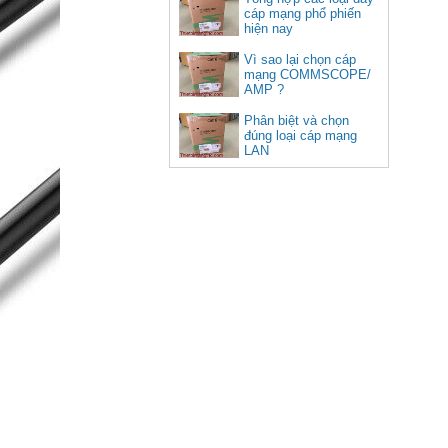
cáp mạng phổ phiến
hiện nay
Vì sao lại chọn cáp
mạng COMMSCOPE/
AMP ?
Phân biệt và chọn
đúng loại cáp mạng
LAN
Cáp HDMI 2.1 dài 10M sợi
quang 8K C11028DGY (Hỗ trợ
PS5 4K @ 120Hz)
Giá: 1,670,000 VNĐ
Hộp âm sàn sinoamigo SPU-1B
lắp Điện, mạng màu đồng cao
cấp