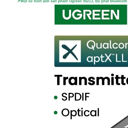
📌Một số hình ảnh sản phẩm
Ugreen 50213, Bộ phát Bluetoo