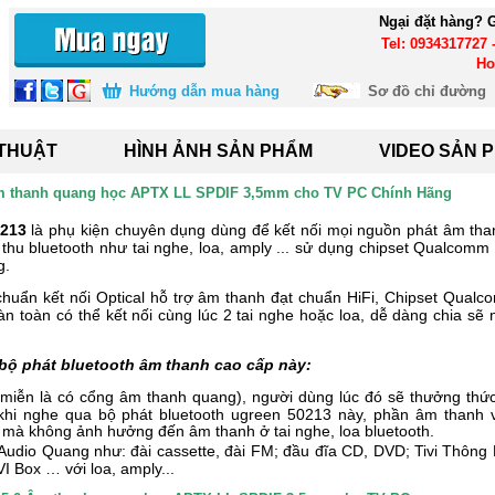
Ngại đặt hàng? G
Tel: 0934317727 
Ho
Hướng dẫn mua hàng
Sơ đồ chỉ đường
 THUẬT
HÌNH ẢNH SẢN PHẨM
VIDEO SẢN 
 Âm thanh quang học APTX LL SPDIF 3,5mm cho TV PC Chính Hãng
0213
là phụ kiện chuyên dụng dùng để kết nối mọi nguồn phát âm th
bị thu bluetooth như tai nghe, loa, amply ... sử dụng chipset Qualcom
g.
chuẩn kết nối Optical hỗ trợ âm thanh đạt chuẩn HiFi, Chipset Qual
oàn toàn có thể kết nối cùng lúc 2 tai nghe hoặc loa, dễ dàng chia sẽ
bộ phát bluetooth âm thanh cao cấp này:
V, miễn là có cổng âm thanh quang), người dùng lúc đó sẽ thưởng thứ
à khi nghe qua bộ phát bluetooth ugreen 50213 này, phần âm thanh 
V mà không ảnh hưởng đến âm thanh ở tai nghe, loa bluetooth.
 Audio Quang như: đài cassette, đài FM; đầu đĩa CD, DVD; Tivi Thông
 Box … với loa, amply...