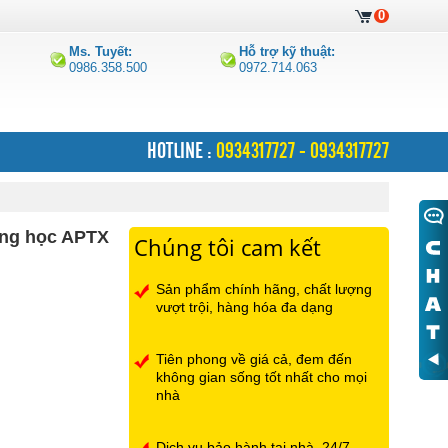
0
Ms. Tuyết:
Hỗ trợ kỹ thuật:
0986.358.500
0972.714.063
HOTLINE :
0934317727 - 0934317727
ang học APTX
Chúng tôi cam kết
Sản phẩm chính hãng, chất lượng
vượt trội, hàng hóa đa dạng
Tiên phong về giá cả, đem đến
không gian sống tốt nhất cho mọi
nhà
Dịch vụ bảo hành tại nhà, 24/7