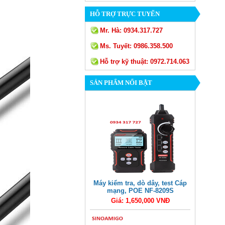
HỖ TRỢ TRỰC TUYẾN
Mr. Hà:
0934.317.727
Ms. Tuyết:
0986.358.500
Hỗ trợ kỹ thuật:
0972.714.063
SẢN PHẨM NỔI BẬT
Máy kiểm tra, dò dây, test Cáp
mạng, POE NF-8209S
Giá: 1,650,000 VNĐ