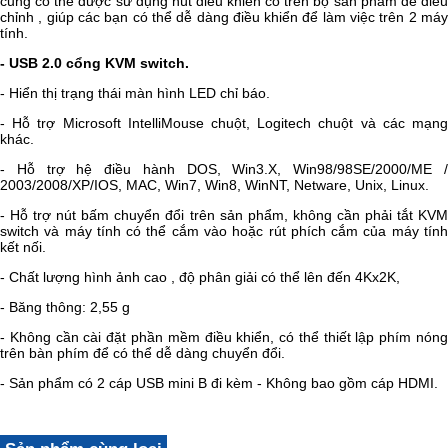
cũng có thể được sử dụng nút điều khiển có trên bộ sản phẩm để điều
chỉnh , giúp các bạn có thể dễ dàng điều khiển để làm việc trên 2 máy
tính.
- USB 2.0 cổng KVM switch.
- Hiển thị trạng thái màn hình LED chỉ báo.
- Hỗ trợ Microsoft IntelliMouse chuột, Logitech chuột và các mạng
khác.
- Hỗ trợ hệ điều hành DOS, Win3.X, Win98/98SE/2000/ME /
2003/2008/XP/IOS, MAC, Win7, Win8, WinNT, Netware, Unix, Linux.
- Hỗ trợ nút bấm chuyển đổi trên sản phẩm, không cần phải tắt KVM
switch và máy tính có thể cắm vào hoặc rút phích cắm của máy tính
kết nối.
- Chất lượng hình ảnh cao , độ phân giải có thể lên đến 4Kx2K,
- Băng thông: 2,55 g
- Không cần cài đặt phần mềm điều khiển, có thể thiết lập phím nóng
trên bàn phím để có thể dễ dàng chuyển đổi.
- Sản phẩm có 2 cáp USB mini B đi kèm - Không bao gồm cáp HDMI.