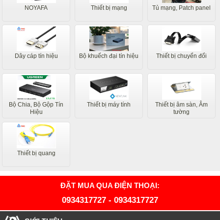
NOYAFA
Thiết bị mạng
Tủ mạng, Patch panel
Dây cáp tín hiệu
Bộ khuếch đại tín hiệu
Thiết bị chuyển đổi
Bộ Chia, Bộ Gộp Tín
Thiết bị máy tính
Thiết bị âm sàn, Âm
Hiệu
tường
Thiết bị quang
ĐẶT MUA QUA ĐIỆN THOẠI:
0934317727
-
0934317727