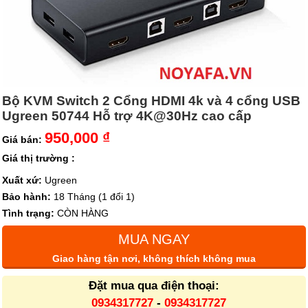
Bộ KVM Switch 2 Cổng HDMI 4k và 4 cổng USB
Ugreen 50744 Hỗ trợ 4K@30Hz cao cấp
950,000 ₫
Giá bán:
Giá thị trường :
Xuất xứ:
Ugreen
Bảo hành:
18 Tháng (1 đổi 1)
Tình trạng:
CÒN HÀNG
MUA NGAY
Giao hàng tận nơi, không thích không mua
Đặt mua qua điện thoại:
0934317727
-
0934317727