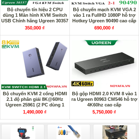
Bộ chuyển tín hiệu 2 CPU
Bộ chuyển mạch KVM VGA 2
dùng 1 Màn hình KVM Switch
vào 1 ra FullHD 1080P hỗ trợ
USB Chính hãng Ugreen 30357
Hotkey Ugreen 90490 cao cấp
cao cấp
350,000 ₫
690,000 ₫
Bộ chuyển KVM 2 cổng HDMI
Bộ gộp HDMI 2.0 KVM 8 vào 1
2.1 độ phân giải 8K@60Hz
ra Ugreen 80963 CM546 hỗ trợ
Ugreen 25961 (2 PC dùng 1
4K60hz cao cấp
màn hình) cao cấp
1,490,000 ₫
5,750,000 ₫