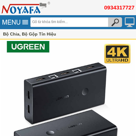
0934317727
Bộ Chia, Bộ Gộp Tín Hiệu
Bộ gộp switch KVM cổng USB/PS2