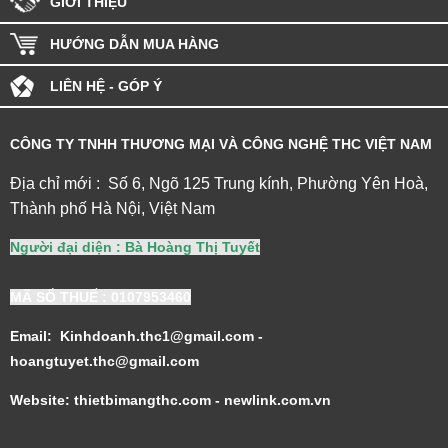
GIỚI THIỆU
HƯỚNG DẪN MUA HÀNG
LIÊN HỆ - GÓP Ý
CÔNG TY TNHH THƯƠNG MẠI VÀ CÔNG NGHỆ THC VIỆT NAM
Địa chỉ mới : Số 6, Ngõ 125 Trung kính, Phường Yên Hoà,
Thành phố Hà Nội, Việt Nam
Người đại diện : Bà Hoàng Thị Tuyết
MÃ SỐ THUẾ
: 0107953460
Email: Kinhdoanh.thc1@gmail.com -
hoangtuyet.thc@gmail.com
Website: thietbimangthc.com - newlink.com.vn