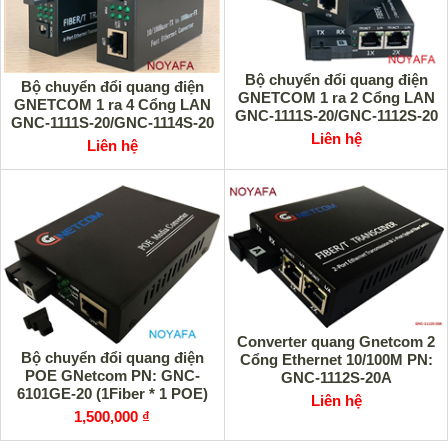
Bộ chuyển đổi quang điện
Bộ chuyển đổi quang điện
GNETCOM 1 ra 2 Cổng LAN
GNETCOM 1 ra 4 Cổng LAN
GNC-1111S-20/GNC-1112S-20
GNC-1111S-20/GNC-1114S-20
Liên hệ
Liên hệ
Converter quang Gnetcom 2
Bộ chuyển đổi quang điện
Cổng Ethernet 10/100M PN:
POE GNetcom PN: GNC-
GNC-1112S-20A
6101GE-20 (1Fiber * 1 POE)
Liên hệ
10/100/1000Mbps
1,500,000 ₫