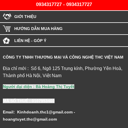
0934317727
-
0934317727
GIỚI THIỆU
HƯỚNG DẪN MUA HÀNG
LIÊN HỆ - GÓP Ý
CÔNG TY TNHH THƯƠNG MẠI VÀ CÔNG NGHỆ THC VIỆT NAM
Địa chỉ mới : Số 6, Ngõ 125 Trung kính, Phường Yên Hoà,
Thành phố Hà Nội, Việt Nam
Người đại diện : Bà Hoàng Thị Tuyết
MÃ SỐ THUẾ
: 0107953460
Email: Kinhdoanh.thc1@gmail.com -
hoangtuyet.thc@gmail.com