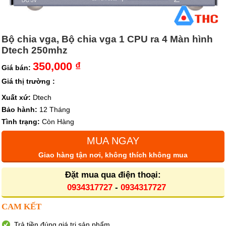
Bộ chia vga, Bộ chia vga 1 CPU ra 4 Màn hình
Dtech 250mhz
350,000 ₫
Giá bán:
Giá thị trường :
Xuất xứ:
Dtech
Bảo hành:
12 Tháng
Tình trạng:
Còn Hàng
MUA NGAY
Giao hàng tận nơi, không thích không mua
Đặt mua qua điện thoại:
0934317727
-
0934317727
CAM KẾT
Trả tiền đúng giá trị sản phẩm