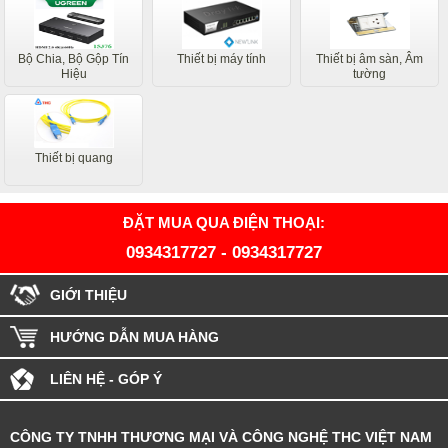
Bộ Chia, Bộ Gộp Tín
Thiết bị máy tính
Thiết bị âm sàn, Âm
Hiệu
tường
Thiết bị quang
ĐẶT MUA QUA ĐIỆN THOẠI:
0934317727
-
0934317727
GIỚI THIỆU
HƯỚNG DẪN MUA HÀNG
LIÊN HỆ - GÓP Ý
CÔNG TY TNHH THƯƠNG MẠI VÀ CÔNG NGHỆ THC VIỆT NAM