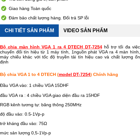
Giao hàng Toàn quốc
Đảm bảo chất lượng hàng. Đổi trả SP lỗi
CHI TIẾT SẢN PHẨM
VIDEO SẢN PHẨM
Bộ chia màn hình VGA 1 ra 4 DTECH DT-7254
hỗ trợ tối đa việ
chuyển đổi tín hiệu từ 1 máy tính, 1nguồn phát VGA ra 4 màn hình,
máy chiếu khác với tốc độ truyền tải tín hiệu cao và chất lượng ổn
định
Bộ chia VGA 1 to 4 DTECH (
model DT-7254
) Chính hãng
Đầu VGA vào: 1 chiều VGA 15DHF
đầu VGA ra : 4 chiều VGA giao diện đầu ra 15HDF
RGB kênh tương tự: băng thông 250MHz
độ đầu vào: 0.5-1Vp-p
trở kháng đầu vào: 75Ω
mức sản lượng 0,5-1Vp-p