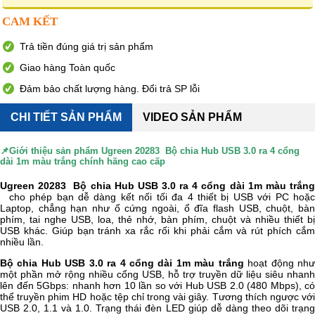
CAM KẾT
Trả tiền đúng giá trị sản phẩm
Giao hàng Toàn quốc
Đảm bảo chất lượng hàng. Đổi trả SP lỗi
CHI TIẾT SẢN PHẨM
VIDEO SẢN PHẨM
📌Giới thiệu sản phẩm
Ugreen 20283 Bộ chia Hub USB 3.0 ra 4 cổng
dài 1m màu trắng chính hãng cao cấp
Ugreen 20283 Bộ chia Hub USB 3.0 ra 4 cổng dài 1m màu trắng
cho phép bạn dễ dàng kết nối tối đa 4 thiết bị USB với PC hoặ
Laptop, chẳng hạn như ổ cứng ngoài, ổ đĩa flash USB, chuột, bàn
phím, tai nghe USB, loa, thẻ nhớ, bàn phím, chuột và nhiều thiết bị
USB khác. Giúp bạn tránh xa rắc rối khi phải cắm và rút phích cắm
nhiều lần.
Bộ chia Hub USB 3.0 ra 4 cổng dài 1m màu trắng
hoạt động nh
một phần mở rộng nhiều cổng USB, hỗ trợ truyền dữ liệu siêu nhanh
lên đến 5Gbps: nhanh hơn 10 lần so với Hub USB 2.0 (480 Mbps), có
thể truyền phim HD hoặc tệp chỉ trong vài giây. Tương thích ngược với
USB 2.0, 1.1 và 1.0. Trạng thái đèn LED giúp dễ dàng theo dõi trạng