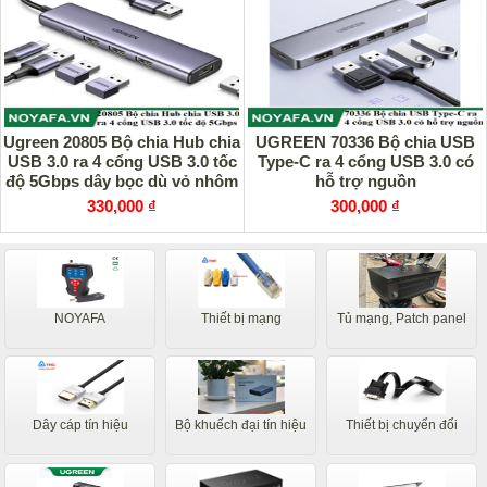
Ugreen 20805 Bộ chia Hub chia
UGREEN 70336 Bộ chia USB
USB 3.0 ra 4 cổng USB 3.0 tốc
Type-C ra 4 cổng USB 3.0 có
độ 5Gbps dây bọc dù vỏ nhôm
hỗ trợ nguồn
330,000 ₫
300,000 ₫
NOYAFA
Thiết bị mạng
Tủ mạng, Patch panel
Dây cáp tín hiệu
Bộ khuếch đại tín hiệu
Thiết bị chuyển đổi