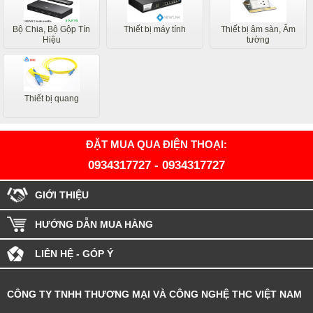
Bộ Chia, Bộ Gộp Tín
Thiết bị máy tính
Thiết bị âm sàn, Âm
Hiệu
tường
Thiết bị quang
ĐẶT MUA QUA ĐIỆN THOẠI:
0934317727
-
0934317727
GIỚI THIỆU
HƯỚNG DẪN MUA HÀNG
LIÊN HỆ - GÓP Ý
CÔNG TY TNHH THƯƠNG MẠI VÀ CÔNG NGHỆ THC VIỆT NAM