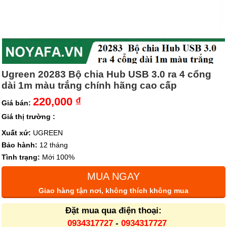
Ugreen 20283 Bộ chia Hub USB 3.0 ra 4 cổng
dài 1m màu trắng chính hãng cao cấp
220,000 ₫
Giá bán:
Giá thị trường :
Xuất xứ:
UGREEN
Bảo hành:
12 tháng
Tình trạng:
Mới 100%
MUA NGAY
Giao hàng tận nơi, không thích không mua
Đặt mua qua điện thoại:
0934317727
-
0934317727