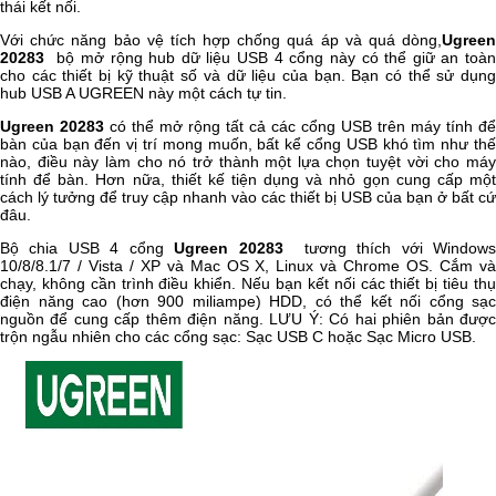
thái kết nối.
Với chức năng bảo vệ tích hợp chống quá áp và quá dòng,
Ugreen
20283
bộ mở rộng hub dữ liệu USB 4 cổng này có thể giữ an toàn
cho các thiết bị kỹ thuật số và dữ liệu của bạn. Bạn có thể sử dụng
hub USB A UGREEN này một cách tự tin.
Ugreen 20283
có thể mở rộng tất cả các cổng USB trên máy tính để
bàn của bạn đến vị trí mong muốn, bất kể cổng USB khó tìm như thế
nào, điều này làm cho nó trở thành một lựa chọn tuyệt vời cho máy
tính để bàn. Hơn nữa, thiết kế tiện dụng và nhỏ gọn cung cấp một
cách lý tưởng để truy cập nhanh vào các thiết bị USB của bạn ở bất cứ
đâu.
Bộ chia USB 4 cổng
Ugreen 20283
tương thích với Window
10/8/8.1/7 / Vista / XP và Mac OS X, Linux và Chrome OS. Cắm và
chạy, không cần trình điều khiển. Nếu bạn kết nối các thiết bị tiêu thụ
điện năng cao (hơn 900 miliampe) HDD, có thể kết nối cổng sạc
nguồn để cung cấp thêm điện năng. LƯU Ý: Có hai phiên bản được
trộn ngẫu nhiên cho các cổng sạc: Sạc USB C hoặc Sạc Micro USB.