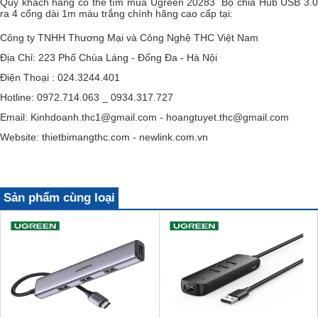
Quý khách hàng có thể tìm mua
Ugreen 20283 Bộ chia Hub USB 3.0
ra 4 cổng dài 1m màu trắng chính hãng cao cấp tại:
Công ty TNHH Thương Mại và Công Nghệ THC Việt Nam
Địa Chỉ: 223 Phố Chùa Láng - Đống Đa - Hà Nội
Điện Thoại : 024.3244.401
Hotline: 0972.714.063 _ 0934.317.727
Email: Kinhdoanh.thc1@gmail.com - hoangtuyet.thc@gmail.com
Website: thietbimangthc.com - newlink.com.vn
Sản phẩm cùng loại