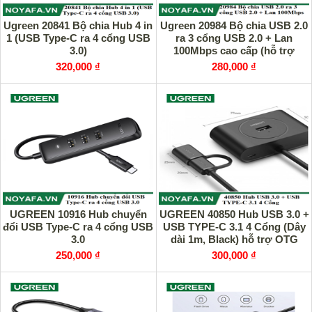
Ugreen 20841 Bộ chia Hub 4 in
Ugreen 20984 Bộ chia USB 2.0
1 (USB Type-C ra 4 cổng USB
ra 3 cổng USB 2.0 + Lan
3.0)
100Mbps cao cấp (hỗ trợ
nguồn USB Type-C)
320,000 ₫
280,000 ₫
UGREEN 10916 Hub chuyển
UGREEN 40850 Hub USB 3.0 +
đổi USB Type-C ra 4 cổng USB
USB TYPE-C 3.1 4 Cổng (Dây
3.0
dài 1m, Black) hỗ trợ OTG
250,000 ₫
300,000 ₫