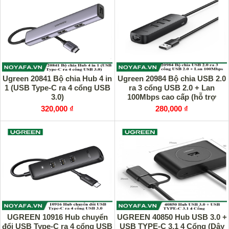
Ugreen 20841 Bộ chia Hub 4 in
Ugreen 20984 Bộ chia USB 2.0
1 (USB Type-C ra 4 cổng USB
ra 3 cổng USB 2.0 + Lan
3.0)
100Mbps cao cấp (hỗ trợ
nguồn USB Type-C)
320,000 ₫
280,000 ₫
UGREEN 10916 Hub chuyển
UGREEN 40850 Hub USB 3.0 +
đổi USB Type-C ra 4 cổng USB
USB TYPE-C 3.1 4 Cổng (Dây