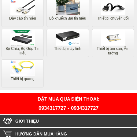
Dây cáp tín hiệu
Bộ khuếch đại tín hiệu
Thiết bị chuyển đổi
Bộ Chia, Bộ Gộp Tín
Thiết bị máy tính
Thiết bị âm sàn, Âm
Hiệu
tường
Thiết bị quang
ĐẶT MUA QUA ĐIỆN THOẠI:
0934317727
-
0934317727
GIỚI THIỆU
HƯỚNG DẪN MUA HÀNG