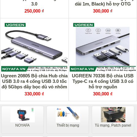
3.0
dài 1m, Black) hỗ trợ OTG
250,000 ₫
300,000 ₫
Ugreen 20805 Bộ chia Hub chia
UGREEN 70336 Bộ chia USB
USB 3.0 ra 4 cổng USB 3.0 tốc
Type-C ra 4 cổng USB 3.0 có
độ 5Gbps dây bọc dù vỏ nhôm
hỗ trợ nguồn
330,000 ₫
300,000 ₫
NOYAFA
Thiết bị mạng
Tủ mạng, Patch panel